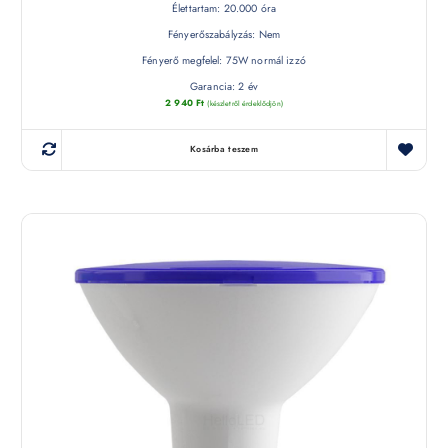
Élettartam: 20.000 óra
Fényerőszabályzás: Nem
Fényerő megfelel: 75W normál izzó
Garancia: 2 év
2 940
Ft
(készletről érdeklődjön)
Kosárba teszem