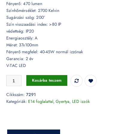
Fényerő: 470 lumen
Színhőmérséklet: 2700 Kelvin
Sugárzási szög: 200°
Szín visszaadási index: >80 IP
védettség: IP20
Energiaosztály: A
Méret: 37x100mm
Fényerő megfelel: 40-45W normál izzónak
Garancia: 2 év
V-TAC LED
LED izzó - 5,5W E14 gyertya 2700K 2db/csomag - 7291 mennyiség
Kosárba teszem
Cikkszám:
7291
Kategóriák:
E14 foglalattal
,
Gyertya
,
LED izzók