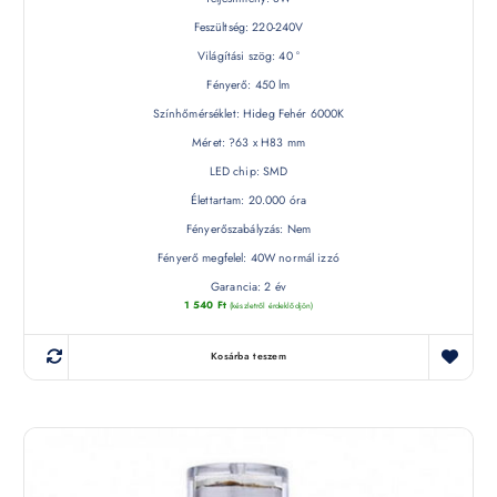
Feszültség: 220-240V
Világítási szög: 40 °
Fényerő: 450 lm
Színhőmérséklet: Hideg Fehér 6000K
Méret: ?63 x H83 mm
LED chip: SMD
Élettartam: 20.000 óra
Fényerőszabályzás: Nem
Fényerő megfelel: 40W normál izzó
Garancia: 2 év
1 540
Ft
(készletről érdeklődjön)
Kosárba teszem