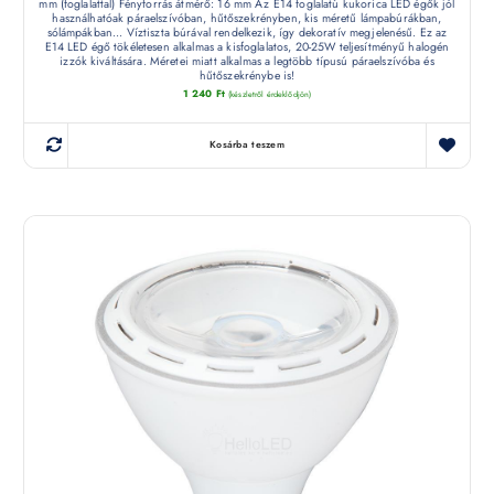
mm (foglalattal) Fényforrás átmérő: 16 mm Az E14 foglalatú kukorica LED égők jól
használhatóak páraelszívóban, hűtőszekrényben, kis méretű lámpabúrákban,
sólámpákban... Víztiszta búrával rendelkezik, így dekoratív megjelenésű. Ez az
E14 LED égő tökéletesen alkalmas a kisfoglalatos, 20-25W teljesítményű halogén
izzók kiváltására. Méretei miatt alkalmas a legtöbb típusú páraelszívóba és
hűtőszekrénybe is!
1 240
Ft
(készletről érdeklődjön)
Kosárba teszem