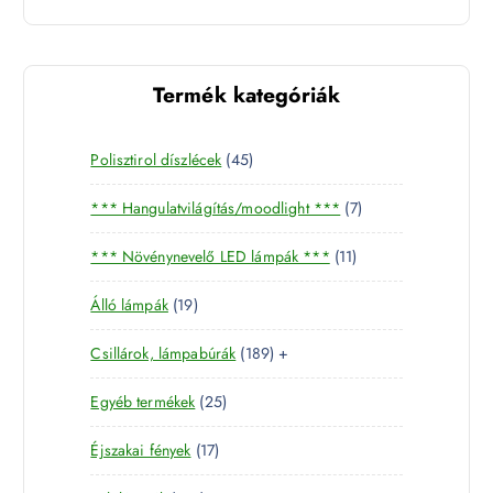
Termék kategóriák
4
Polisztirol díszlécek
45
5
7
*** Hangulatvilágítás/moodlight ***
7
t
t
e
1
*** Növénynevelő LED lámpák ***
11
e
r
1
r
m
1
Álló lámpák
19
t
m
é
9
e
é
k
1
Csillárok, lámpabúrák
189
+
t
r
k
8
e
m
2
Egyéb termékek
25
9
r
é
5
t
m
k
1
Éjszakai fények
17
t
e
é
7
e
r
k