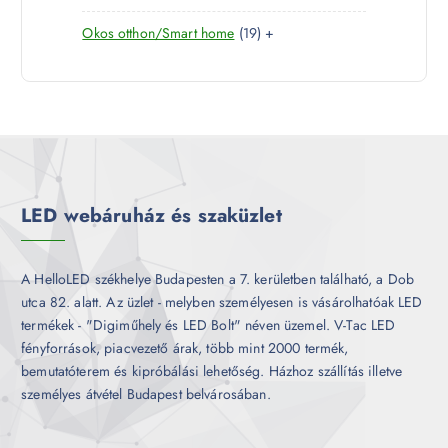
7
e
m
k
1
Okos otthon/Smart home
19
+
t
r
é
9
e
m
k
t
r
é
e
m
k
r
é
m
k
é
k
LED webáruház és szaküzlet
A HelloLED székhelye Budapesten a 7. kerületben található, a Dob
utca 82. alatt. Az üzlet - melyben személyesen is vásárolhatóak LED
termékek - "Digiműhely és LED Bolt" néven üzemel. V-Tac LED
fényforrások, piacvezető árak, több mint 2000 termék,
bemutatóterem és kipróbálási lehetőség. Házhoz szállítás illetve
személyes átvétel Budapest belvárosában.