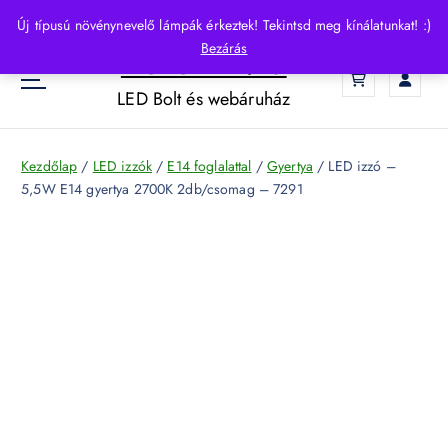
S
Új típusú növénynevelő lámpák érkeztek! Tekintsd meg kínálatunkat! :)
k
Bezárás
HelloLED.hu
i
0
p
LED Bolt és webáruház
t
o
c
Kezdőlap
/
LED izzók
/
E14 foglalattal
/
Gyertya
/ LED izzó –
o
5,5W E14 gyertya 2700K 2db/csomag – 7291
n
t
e
n
t