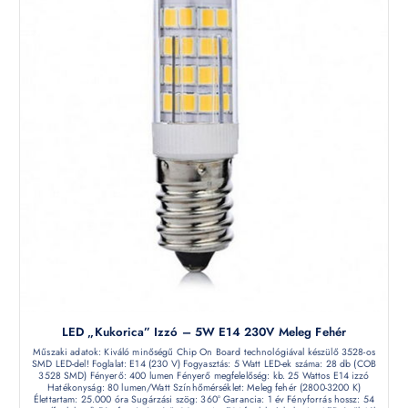
LED „kukorica” Izzó – 5W E14 230V Meleg Fehér
Műszaki adatok: Kiváló minőségű Chip On Board technológiával készülő 3528-os
SMD LED-del! Foglalat: E14 (230 V) Fogyasztás: 5 Watt LED-ek száma: 28 db (COB
3528 SMD) Fényerő: 400 lumen Fényerő megfelelőség: kb. 25 Wattos E14 izzó
Hatékonyság: 80 lumen/Watt Színhőmérséklet: Meleg fehér (2800-3200 K)
Élettartam: 25.000 óra Sugárzási szög: 360° Garancia: 1 év Fényforrás hossz: 54