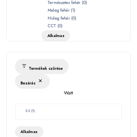
S
Természetes fehér
(
0
)
z
Meleg fehér
(
1
)
í
Hideg fehér
(
0
)
n
CCT
(
0
)
h
Alkalmaz
ő
m
é
r
s
Termékek szűrése
é
k
Bezárás
l
Watt
e
t
W
5.5
(
1
)
a
t
t
Alkalmaz