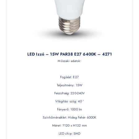
LED Izzó – 15W PAR38 E27 6400K – 4271
Műszaki adatok:
Foglalat: E27
Teljesítmény: 15W
Feszültség: 220-240V
Világítási szög: 40 °
Fényerő: 1000 lm
Színhőmérséklet: Hideg Fehér 6000K
Méret: ?120 x H132 mm
LED chip: SMD