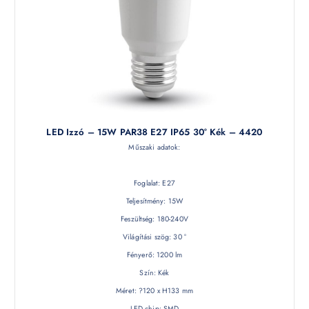
LED Izzó – 15W PAR38 E27 IP65 30° Kék – 4420
Műszaki adatok:
Foglalat: E27
Teljesítmény: 15W
Feszültség: 180-240V
Világítási szög: 30 °
Fényerő: 1200 lm
Szín: Kék
Méret: ?120 x H133 mm
LED chip: SMD