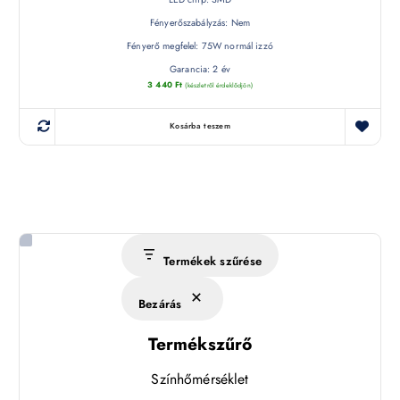
Fényerőszabályzás: Nem
Fényerő megfelel: 75W normál izzó
Garancia: 2 év
3 440
Ft
(készletről érdeklődjön)
Kosárba teszem
Termékek szűrése
Bezárás
Termékszűrő
Színhőmérséklet