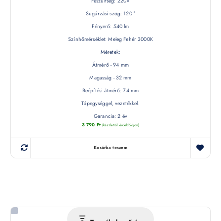
Feszültség: 220V
Sugárzási szög: 120 °
Fényerő: 540 lm
Színhőmérséklet: Meleg Fehér 3000K
Méretek:
Átmérő - 94 mm
Magasság - 32 mm
Beépítési átmérő: 74 mm
Tápegységgel, vezetékkel.
Garancia: 2 év
3 790
Ft
(készletről érdeklődjön)
Kosárba teszem