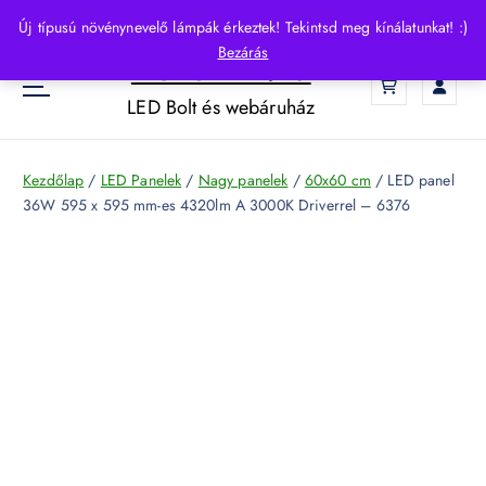
S
Új típusú növénynevelő lámpák érkeztek! Tekintsd meg kínálatunkat! :)
k
Bezárás
HelloLED.hu
i
0
p
LED Bolt és webáruház
t
o
c
Kezdőlap
/
LED Panelek
/
Nagy panelek
/
60x60 cm
/ LED panel
o
36W 595 x 595 mm-es 4320lm A 3000K Driverrel – 6376
n
t
e
n
t