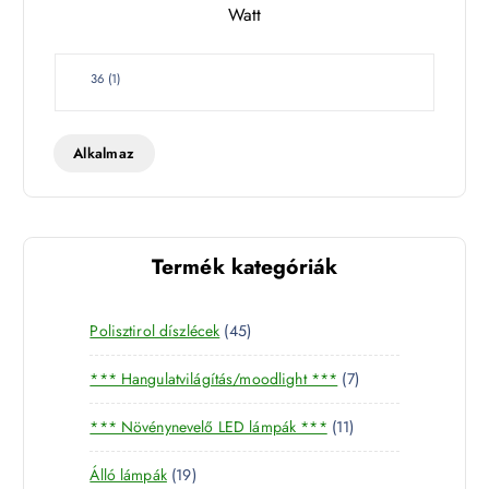
Watt
e
t
W
36
(
1
)
a
t
t
Alkalmaz
Termék kategóriák
4
Polisztirol díszlécek
45
5
7
*** Hangulatvilágítás/moodlight ***
7
t
t
e
1
*** Növénynevelő LED lámpák ***
11
e
r
1
r
m
1
Álló lámpák
19
t
m
é