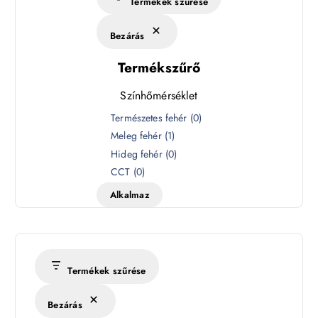
Termékek szűrése
Bezárás
Termékszűrő
Színhőmérséklet
S
Természetes fehér
(
0
)
z
Meleg fehér
(
1
)
í
Hideg fehér
(
0
)
n
CCT
(
0
)
h
Alkalmaz
ő
m
é
r
s
Termékek szűrése
é
k
Bezárás
l