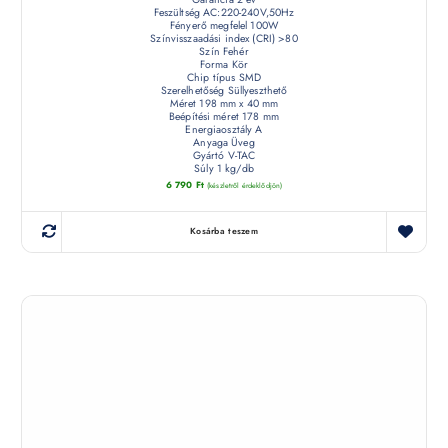
Feszültség AC:220-240V,50Hz
Fényerő megfelel 100W
Színvisszaadási index (CRI) >80
Szín Fehér
Forma Kör
Chip típus SMD
Szerelhetőség Süllyeszthető
Méret 198 mm x 40 mm
Beépítési méret 178 mm
Energiaosztály A
Anyaga Üveg
Gyártó V-TAC
Súly 1 kg/db
6 790
Ft
(készletről érdeklődjön)
Kosárba teszem