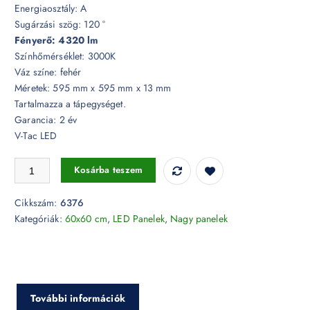
Energiaosztály: A
Sugárzási szög: 120 °
Fényerő: 4320 lm
Színhőmérséklet: 3000K
Váz színe: fehér
Méretek: 595 mm x 595 mm x 13 mm
Tartalmazza a tápegységet.
Garancia: 2 év
V-Tac LED
LED panel 36W 595 x 595 mm-es 4320lm A 3000K Driverrel - 6376 
Kosárba teszem
Cikkszám:
6376
Kategóriák:
60x60 cm
,
LED Panelek
,
Nagy panelek
További információk