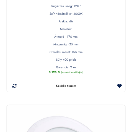
Sugárzási szög: 120 °
Színhőmérséklet: 4000K
Alakja: kör
Méretek:
Átmérő - 170 mm
Magasság - 25 mm
Szerelési méret: 155 mm
Súly 400 g/db
Garancia: 2 év
3 190
Ft
(készletről érdeklődjön)
Kosárba teszem