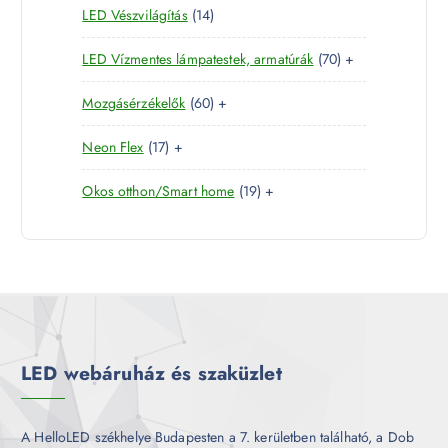
1
LED Vészvilágítás
14
t
e
m
k
4
e
r
é
7
LED Vízmentes lámpatestek, armatúrák
70
+
t
r
m
k
0
e
m
é
6
Mozgásérzékelők
60
+
t
r
é
k
0
e
m
k
1
Neon Flex
17
+
t
r
é
7
e
m
k
1
Okos otthon/Smart home
19
+
t
r
é
9
e
m
k
t
r
é
e
m
k
r
é
m
k
é
k
LED webáruház és szaküzlet
A HelloLED székhelye Budapesten a 7. kerületben található, a Dob