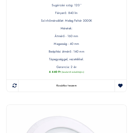
Sugárzási szög: 120 °
Fényerő: 840 lm
Színhőmérséklet: Meleg Fehér 3000K
Méretek:
Átmérő - 160 mm
Magasság - 40 mm
Beépítési átmérő: 140 mm
Tápegységgel, vezetékkel.
Garancia: 2 év
6 440
Ft
(készletről érdeklődjön)
Kosárba teszem