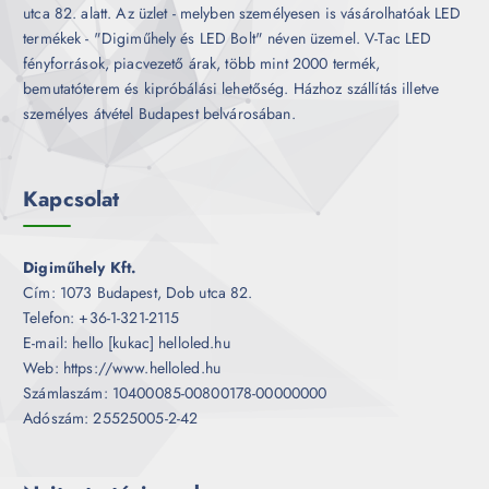
utca 82. alatt. Az üzlet - melyben személyesen is vásárolhatóak LED
termékek - "Digiműhely és LED Bolt" néven üzemel. V-Tac LED
fényforrások, piacvezető árak, több mint 2000 termék,
bemutatóterem és kipróbálási lehetőség. Házhoz szállítás illetve
személyes átvétel Budapest belvárosában.
Kapcsolat
Digiműhely Kft.
Cím: 1073 Budapest, Dob utca 82.
Telefon: +36-1-321-2115
E-mail: hello [kukac] helloled.hu
Web: https://www.helloled.hu
Számlaszám: 10400085-00800178-00000000
Adószám: 25525005-2-42