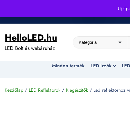
S
Új típ
k
Kedvező árak egész évben!
i
p
HelloLED.hu
t
o
LED Bolt és webáruház
c
o
Minden termék
LED izzók
LED
n
t
e
n
Kezdőlap
/
LED Reflektorok
/
Kiegészítők
/ Led reflektorhoz v
t