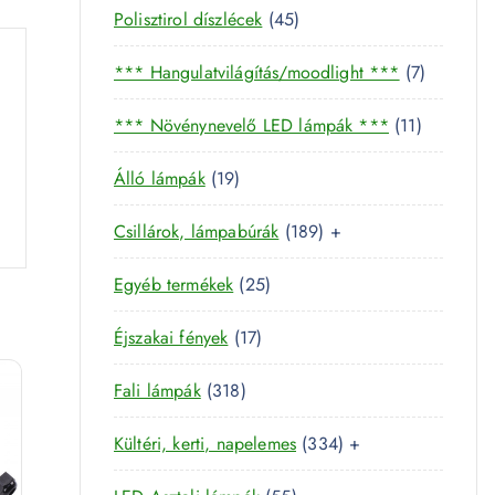
4
Polisztirol díszlécek
45
5
7
*** Hangulatvilágítás/moodlight ***
7
t
t
e
1
*** Növénynevelő LED lámpák ***
11
e
r
1
r
m
1
Álló lámpák
19
t
m
é
9
e
é
k
1
Csillárok, lámpabúrák
189
+
t
r
k
8
e
m
2
Egyéb termékek
25
9
r
é
5
t
m
k
1
Éjszakai fények
17
t
e
é
7
e
r
k
3
Fali lámpák
318
t
r
m
1
e
m
é
3
Kültéri, kerti, napelemes
334
+
8
r
é
k
3
t
m
k