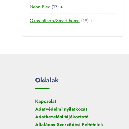
0
r
é
1
Neon Flex
17
+
t
m
k
7
e
é
1
Okos otthon/Smart home
19
+
t
r
k
9
e
m
t
r
é
e
m
k
r
é
m
k
é
k
Oldalak
Kapcsolat
Adatvédelmi nyilatkozat
Adatkezelési tájékoztató
Általános Szerződési Feltételek