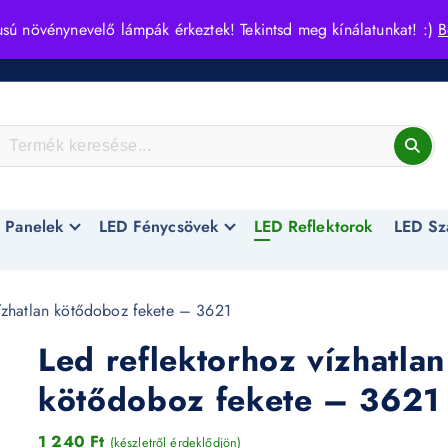
usú növénynevelő lámpák érkeztek! Tekintsd meg kínálatunkat! :)
B
 Panelek
LED Fénycsövek
LED Reflektorok
LED Sz
ízhatlan kötődoboz fekete – 3621
Led reflektorhoz vízhatlan
kötődoboz fekete – 3621
1 240
Ft
(készletről érdeklődjön)