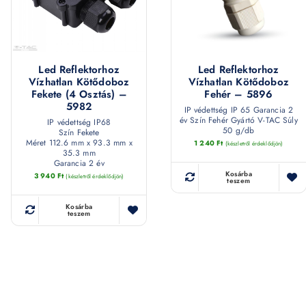
Led Reflektorhoz
Led Reflektorhoz
Vízhatlan Kötődoboz
Vízhatlan Kötődoboz
Fekete (4 Osztás) –
Fehér – 5896
5982
IP védettség IP 65 Garancia 2
év Szín Fehér Gyártó V-TAC Súly
IP védettség IP68
50 g/db
Szín Fekete
Méret 112.6 mm x 93.3 mm x
1 240
Ft
(készletről érdeklődjön)
35.3 mm
Garancia 2 év
Kosárba
3 940
Ft
(készletről érdeklődjön)
teszem
Kosárba
teszem