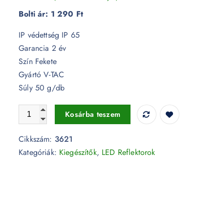
Bolti ár:
1 290 Ft
IP védettség IP 65
Garancia 2 év
Szín Fekete
Gyártó V-TAC
Súly 50 g/db
Led reflektorhoz vízhatlan kötődoboz fekete - 3621 mennyis
Kosárba teszem
Cikkszám:
3621
Kategóriák:
Kiegészítők
,
LED Reflektorok