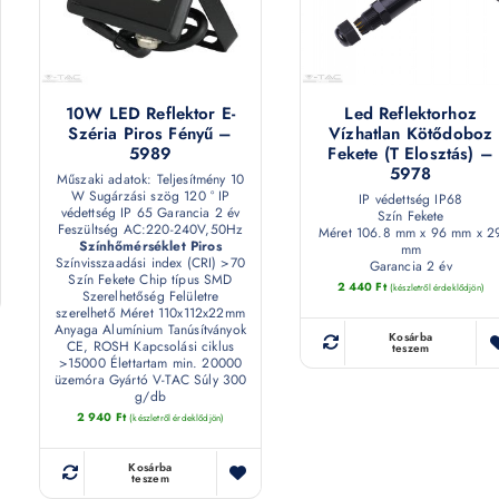
10W LED Reflektor E-
Led Reflektorhoz
Széria Piros Fényű –
Vízhatlan Kötődoboz
5989
Fekete (T Elosztás) –
5978
Műszaki adatok: Teljesítmény 10
W Sugárzási szög 120 ° IP
IP védettség IP68
védettség IP 65 Garancia 2 év
Szín Fekete
Feszültség AC:220-240V,50Hz
Méret 106.8 mm x 96 mm x 2
Színhőmérséklet Piros
mm
Színvisszaadási index (CRI) >70
Garancia 2 év
Szín Fekete Chip típus SMD
2 440
Ft
(készletről érdeklődjön)
Szerelhetőség Felületre
szerelhető Méret 110x112x22mm
Anyaga Alumínium Tanúsítványok
Kosárba
CE, ROSH Kapcsolási ciklus
teszem
>15000 Élettartam min. 20000
üzemóra Gyártó V-TAC Súly 300
g/db
2 940
Ft
(készletről érdeklődjön)
Kosárba
teszem