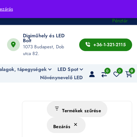
Fiók
ezárás
Kosár
Pénztár
Digiműhely és LED
Bolt
+36-1-321-2115
1073 Budapest, Dob
utca 82.
alagok, tápegységek
LED Spot
0
0
0
Növénynevelő LED
Termékek szűrése
Bezárás