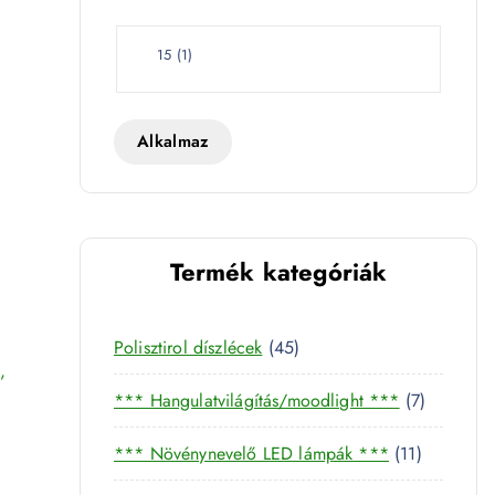
e
t
W
15
(
1
)
a
t
t
Alkalmaz
Termék kategóriák
ip 3000K - 4257 mennyiség
4
Polisztirol díszlécek
45
,
5
7
*** Hangulatvilágítás/moodlight ***
7
t
t
e
1
*** Növénynevelő LED lámpák ***
11
e
r
1
r