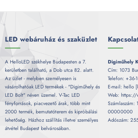
LED webáruház és szaküzlet
Kapcsola
A HelloLED székhelye Budapesten a 7.
Digiműhely K
kerületben található, a Dob utca 82. alatt.
Cím: 1073 Bu
Az üzlet - melyben személyesen is
Telefon: +36-
vásárolhatóak LED termékek - "Digiműhely és
E-mail: hello 
LED Bolt" néven üzemel. V-Tac LED
Web: https://
fényforrások, piacvezető árak, több mint
Számlaszám:
2000 termék, bemutatóterem és kipróbálási
00000000
lehetőség. Házhoz szállítás illetve személyes
Adószám: 25
átvétel Budapest belvárosában.