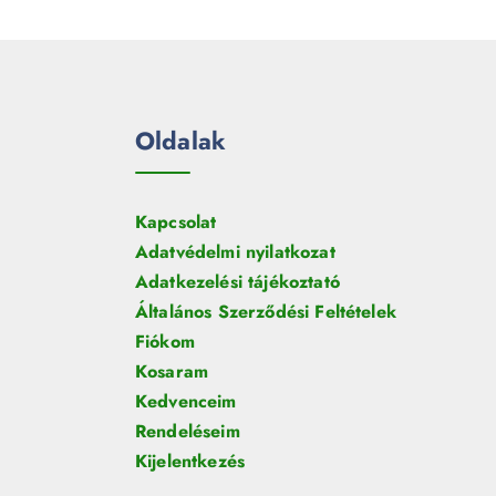
e
m
k
r
é
m
k
é
k
Oldalak
Kapcsolat
Adatvédelmi nyilatkozat
Adatkezelési tájékoztató
Általános Szerződési Feltételek
Fiókom
Kosaram
Kedvenceim
Rendeléseim
Kijelentkezés