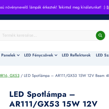
usú növénynevelő lámpák érkeztek! Tekintsd meg kínálatunkat! :)
B
 Panelek
LED Fénycsövek
LED Reflektorok
LED Sz
MR16, GX53
/ LED Spotlámpa – AR111/GX53 15W 12V Beam 4
LED Spotlámpa –
AR111/GX53 15W 12V