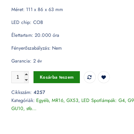
Méret: 111 x 86 x 63 mm
LED chip: COB
Élettartam: 20.000 óra
Fényerőszabályzás: Nem
Garancia: 2 év
LED Spotlámpa - AR111/GX53 15W 12V Beam 40 Sharp Ch
Kosárba teszem
Cikkszám:
4257
Kategóriák:
Egyéb, MR16, GX53
,
LED Spotlámpák: G4, G9
GU10, stb...