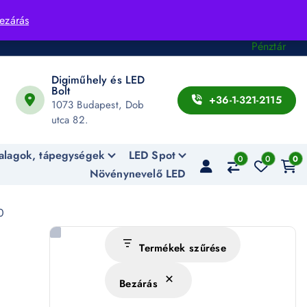
Fiók
ezárás
Kosár
Pénztár
Digiműhely és LED
Bolt
+36-1-321-2115
1073 Budapest, Dob
utca 82.
alagok, tápegységek
LED Spot
0
0
0
Növénynevelő LED
0
Termékek szűrése
Bezárás