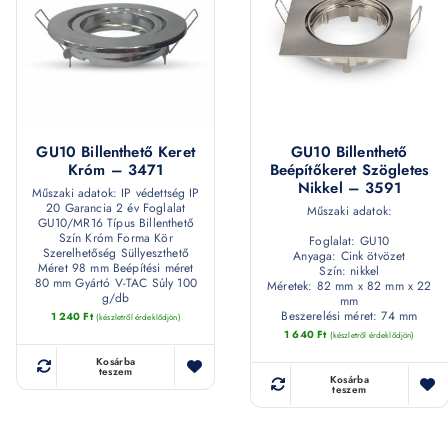
GU10 Billenthető Keret
GU10 Billenthető
Króm – 3471
Beépítőkeret Szögletes
Nikkel – 3591
Műszaki adatok: IP védettség IP
20 Garancia 2 év Foglalat
Műszaki adatok:
GU10/MR16 Típus Billenthető
Szín Króm Forma Kör
Foglalat: GU10
Szerelhetőség Süllyeszthető
Anyaga: Cink ötvözet
Méret 98 mm Beépítési méret
Szín: nikkel
80 mm Gyártó V-TAC Súly 100
Méretek: 82 mm x 82 mm x 22
g/db
mm
Beszerelési méret: 74 mm
1 240
Ft
(készletről érdeklődjön)
1 640
Ft
(készletről érdeklődjön)
Kosárba
teszem
Kosárba
teszem