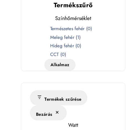
Termékszűrő
Színhőmérséklet
S
Természetes fehér
(
0
)
z
Meleg fehér
(
1
)
í
Hideg fehér
(
0
)
n
CCT
(
0
)
h
Alkalmaz
ő
m
é
r
s
Termékek szűrése
é
Bezárás
k
l
Watt