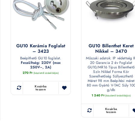
GU10 Kerámia Foglalat
GU10 Billenthet Keret
– 3423
Nikkel – 3470
Beépíthető GU10 foglalat.
Műszaki adatok: IP védettség I
Feszültség: 220V (max
20 Garancia 2 év Foglalat
250V~, 2A)
GU10/MR16 Típus Billenthető
Szín Nikkel Forma Kör
270
Ft
(készletről érdeklődjön)
Szerelhetőség Süllyeszthető
Méret 98 mm Beépítési méret
80 mm Gyártó V-TAC Súly 10
Kosárba
g/db
teszem
1 240
Ft
(készletről érdeklődjön)
Kosárba
teszem