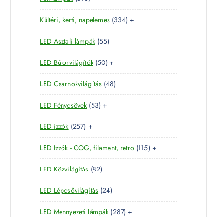
m
1
e
m
é
3
Kültéri, kerti, napelemes
334
+
8
r
é
k
3
t
m
k
5
LED Asztali lámpák
55
4
e
é
5
t
r
k
5
LED Bútorvilágítók
50
+
t
e
m
0
e
r
é
4
LED Csarnokvilágítás
48
t
r
m
k
8
e
m
é
5
LED Fénycsövek
53
+
t
r
é
k
3
e
m
k
2
LED izzók
257
+
t
r
é
5
e
m
k
1
LED Izzók - COG, filament, retro
115
+
7
r
é
1
t
m
k
8
LED Közvilágítás
82
5
e
é
2
t
r
k
2
LED Lépcsővilágítás
24
t
e
m
4
e
r
é
2
LED Mennyezeti lámpák
287
+
t
r
m
k