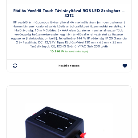
Rádiós Vezérlő Touch Távirányítóval RGB LED Szalaghoz –
3312
RF vezérlő érintőgombos távirányítóval 4A maximális áram (minden csatornán)
Három kimeneti csatornával és közös anód csatlakozó üzemmóddal rendelkezik
Hatótávolság: 15 m Működés: 3x AAA elem (az elemet nem tartalmazza) Több
vevőegység beüzemelése esetén egy távirányítóval lehet vezérelni az összeset
egyszerre (hatótávolságon belül). Teljesítmény 144 W IP védettség IP 20 Garancia
2 év Feszültség DC: 12/24V Típus Rádiós Méret 130 mm x 65 mm x 25 mm
Tanúsítványok CE, ROHS Gyártó V-TAC Súly 250 g/db
10 240
Ft
(készletről érdeklődjön)
Kosárba teszem