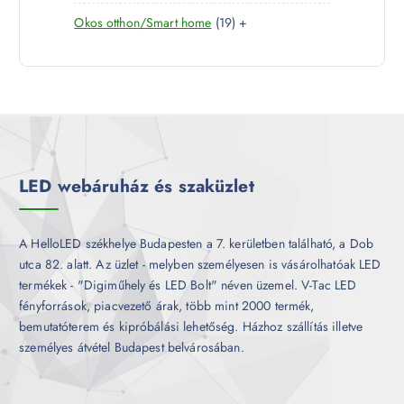
7
e
m
k
1
Okos otthon/Smart home
19
+
t
r
é
9
e
m
k
t
r
é
e
m
k
r
é
m
k
é
k
LED webáruház és szaküzlet
A HelloLED székhelye Budapesten a 7. kerületben található, a Dob
utca 82. alatt. Az üzlet - melyben személyesen is vásárolhatóak LED
termékek - "Digiműhely és LED Bolt" néven üzemel. V-Tac LED
fényforrások, piacvezető árak, több mint 2000 termék,
bemutatóterem és kipróbálási lehetőség. Házhoz szállítás illetve
személyes átvétel Budapest belvárosában.