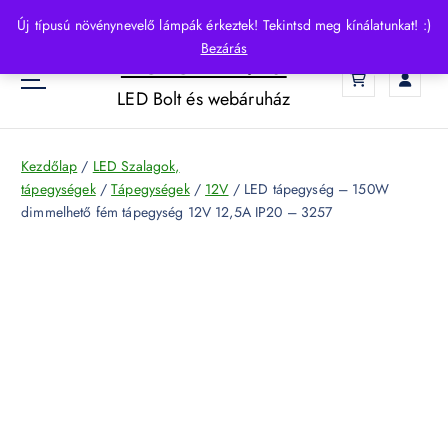
S
Új típusú növénynevelő lámpák érkeztek! Tekintsd meg kínálatunkat! :)
k
Bezárás
HelloLED.hu
i
0
p
LED Bolt és webáruház
t
o
c
Kezdőlap
/
LED Szalagok,
o
tápegységek
/
Tápegységek
/
12V
/ LED tápegység – 150W
n
dimmelhető fém tápegység 12V 12,5A IP20 – 3257
t
e
n
t