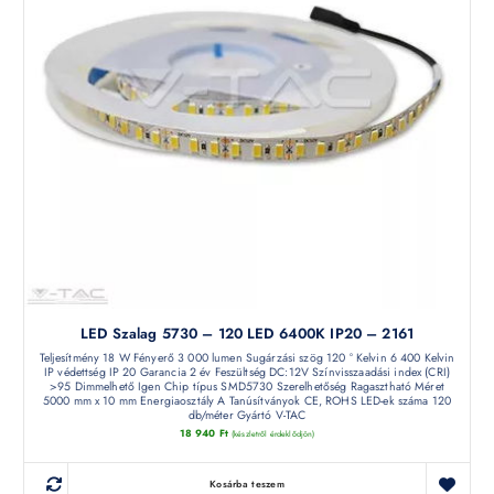
LED Szalag 5730 – 120 LED 6400K IP20 – 2161
Teljesítmény 18 W Fényerő 3 000 lumen Sugárzási szög 120 ° Kelvin 6 400 Kelvin
IP védettség IP 20 Garancia 2 év Feszültség DC:12V Színvisszaadási index (CRI)
>95 Dimmelhető Igen Chip típus SMD5730 Szerelhetőség Ragasztható Méret
5000 mm x 10 mm Energiaosztály A Tanúsítványok CE, ROHS LED-ek száma 120
db/méter Gyártó V-TAC
18 940
Ft
(készletről érdeklődjön)
Kosárba teszem