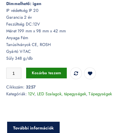
Dimmelhető: igen
IP védettség IP 20
Garancia 2 év
Feszültség DC:12V
Méret 199 mm x 98 mm x 42 mm
Anyaga Fém
Tanúsítványok CE, ROSH
Gyártó V-TAC
Súly 348 g/db
LED tápegység - 150W dimmelhető fém tápegység 12V 12,5A IP20 - 
Kosárba teszem
Cikkszám:
3257
Kategóriák:
12V
,
LED Szalagok, tápegységek
,
Tápegységek
További információk