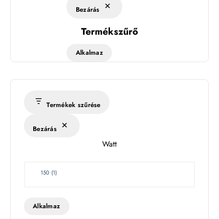
Bezárás
Termékszűrő
Alkalmaz
Termékek szűrése
Bezárás
Watt
W
150
(
1
)
a
t
t
Alkalmaz