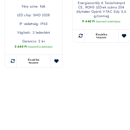
Energiaosztály A Tanúsítványok
Fény színe: Kék
CE, ROHS LED-ek száma 204
db/méter Gyártó V-TAC Súly 5,6
LED chip: SMD 3528
g/csomag
9 440
Ft
(készletről érdeklődjön)
IP védettség: IP65
Vágható: 3 ledenként
Kosárba
teszem
Garancia: 2 év
3 440
Ft
(készletről érdeklődjön)
Kosárba
teszem