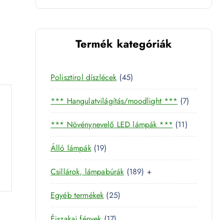
Termék kategóriák
4
Polisztirol díszlécek
45
5
7
*** Hangulatvilágítás/moodlight ***
7
t
t
e
1
*** Növénynevelő LED lámpák ***
11
e
r
1
r
m
1
Álló lámpák
19
t
m
é
9
e
é
k
1
Csillárok, lámpabúrák
189
+
t
r
k
8
e
m
2
Egyéb termékek
25
9
r
é
5
t
m
k
1
Éjszakai fények
17