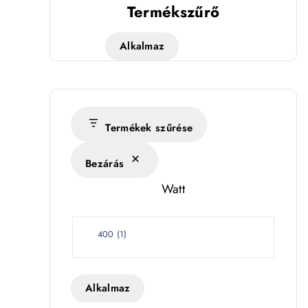
Termékszűrő
Alkalmaz
Termékek szűrése
Bezárás
Watt
W
400
(
1
)
a
ség
t
t
Alkalmaz