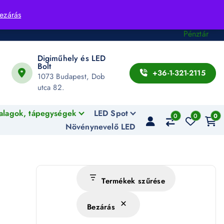
Fiók
ezárás
Kosár
Pénztár
Digiműhely és LED
Bolt
+36-1-321-2115
1073 Budapest, Dob
utca 82.
alagok, tápegységek
LED Spot
0
0
0
Növénynevelő LED
Termékek szűrése
Bezárás