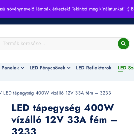
usú növénynevelő lámpák érkeztek! Tekintsd meg kínálatunkat! :)
B
 Panelek
LED Fénycsövek
LED Reflektorok
LED Sz
/ LED tápegység 400W vízálló 12V 33A fém – 3233
LED tápegység 400W
vízálló 12V 33A fém –
3233