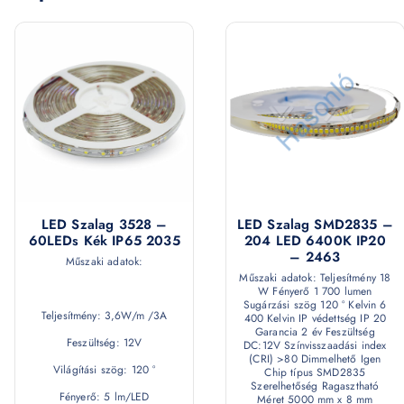
LED Szalag 3528 –
LED Szalag SMD2835 –
60LEDs Kék IP65 2035
204 LED 6400K IP20
– 2463
Műszaki adatok:
Műszaki adatok: Teljesítmény 18
W Fényerő 1 700 lumen
Sugárzási szög 120 ° Kelvin 6
Teljesítmény: 3,6W/m /3A
400 Kelvin IP védettség IP 20
Garancia 2 év Feszültség
Feszültség: 12V
DC:12V Színvisszaadási index
(CRI) >80 Dimmelhető Igen
Világítási szög: 120 °
Chip típus SMD2835
Szerelhetőség Ragasztható
Fényerő: 5 lm/LED
Méret 5000 mm x 8 mm