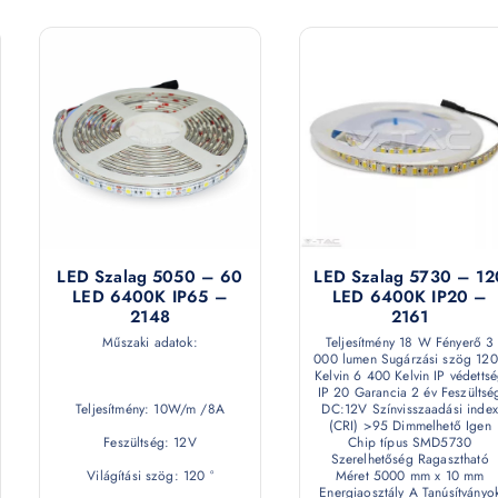
LED Szalag 5050 – 60
LED Szalag 5730 – 12
LED 6400K IP65 –
LED 6400K IP20 –
2148
2161
Műszaki adatok:
Teljesítmény 18 W Fényerő 3
000 lumen Sugárzási szög 120
Kelvin 6 400 Kelvin IP védetts
IP 20 Garancia 2 év Feszültsé
Teljesítmény: 10W/m /8A
DC:12V Színvisszaadási index
(CRI) >95 Dimmelhető Igen
Feszültség: 12V
Chip típus SMD5730
Szerelhetőség Ragasztható
Világítási szög: 120 °
Méret 5000 mm x 10 mm
Energiaosztály A Tanúsítványo