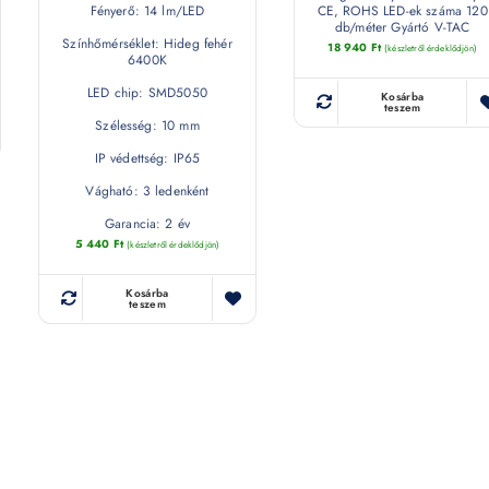
Fényerő: 14 lm/LED
CE, ROHS LED-ek száma 120
db/méter Gyártó V-TAC
Színhőmérséklet: Hideg fehér
18 940
Ft
(készletről érdeklődjön)
6400K
LED chip: SMD5050
Kosárba
teszem
Szélesség: 10 mm
IP védettség: IP65
Vágható: 3 ledenként
Garancia: 2 év
5 440
Ft
(készletről érdeklődjön)
Kosárba
teszem