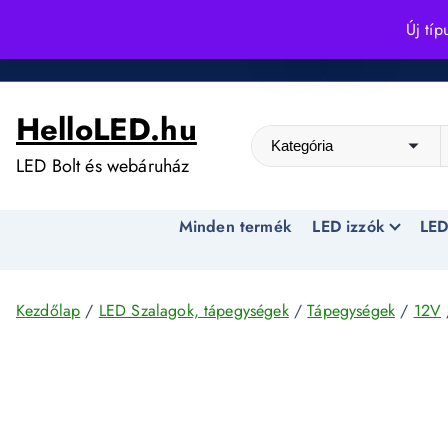
S
Új típ
k
Kedvező árak egész évben!
i
p
HelloLED.hu
t
o
LED Bolt és webáruház
c
o
Minden termék
LED izzók
LED
n
t
e
n
Kezdőlap
/
LED Szalagok, tápegységek
/
Tápegységek
/
12V
t