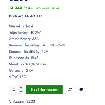
14 340
Ft
(készletről érdeklődjön)
Bolti ár:
14 490 Ft
Műszaki adatok:
Teljesítmény: 400W
Áramerősség: 33A
Bemeneti feszültség: AC 100-264V
Kimeneti feszültség: 12V
IP besorolás: IP45
Méret: 223x118x50mm
Garancia: 2 év
V-TAC LED
LED tápegység 400W vízálló 12V 33A fém - 3233 mennyi
Kosárba teszem
Cikkszám:
3233