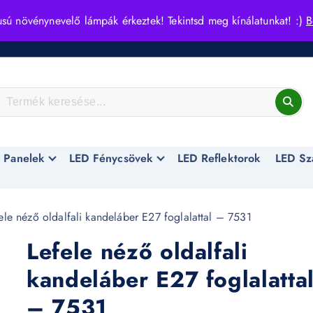
usú növénynevelő lámpák érkeztek! Tekintsd meg kínálatunkat! :)
B
 Panelek
LED Fénycsövek
LED Reflektorok
LED Sz
ele néző oldalfali kandeláber E27 foglalattal – 7531
Lefele néző oldalfali
kandeláber E27 foglalatta
– 7531