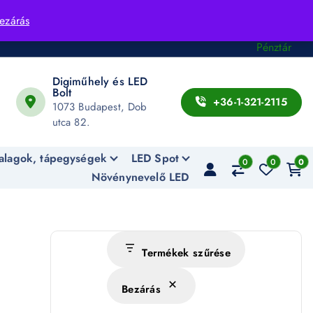
Fiók
ezárás
Kosár
Pénztár
Digiműhely és LED
Bolt
+36-1-321-2115
1073 Budapest, Dob
utca 82.
alagok, tápegységek
LED Spot
0
0
0
Növénynevelő LED
Termékek szűrése
l
Bezárás