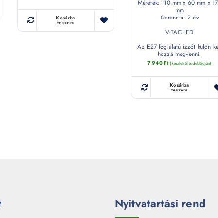
Méretek: 110 mm x 60 mm x 1
mm
Garancia: 2 év
Kosárba
teszem
V-TAC LED
Az E27 foglalatú izzót külön ke
hozzá megvenni.
7 940
Ft
(készletről érdeklődjön)
Kosárba
teszem
t
Nyitvatartási rend