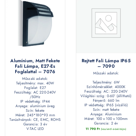
Alumínium, Matt Fekete
Rejtett Fali Lámpa IP65
Fali Lámpa, E27-Es
– 7090
Foglalattal – 7076
Műszaki adatok:
Műszaki adatok:
Teljesítmény: 6W
Teljesítmény: max. 40W
Színhőmérséklet: 4000K
Foglalat: E27
Feszültség: AC: 220-240V
Feszültség: AC 220-240V
Világítási szög: 0-60° (állítható)
/50Hz
Fényerő: 660 lm
IP védettség: IP44
IP védettség: IP65 (vízálló)
Anyaga: alumínium üveg
Szín: matt fekete
Szín: fekete
Anyaga: Alumínium
Méret: 245*180*93 mm
Méret: 100 x 100 x 100mm
Tanúsítványok: CE, EMC, ROHS
Garancia: 2 év
Garancia: 3 év
V-TAC LED
11 790
Ft
(készletről érdeklődjön)