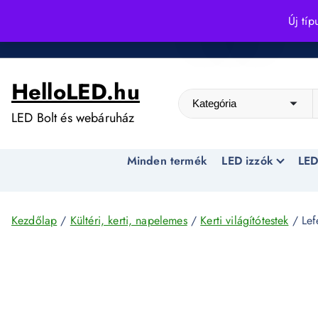
S
Új típ
k
Kedvező árak egész évben!
i
p
HelloLED.hu
t
o
LED Bolt és webáruház
c
o
Minden termék
LED izzók
LED
n
t
e
n
Kezdőlap
/
Kültéri, kerti, napelemes
/
Kerti világítótestek
/ Lef
t