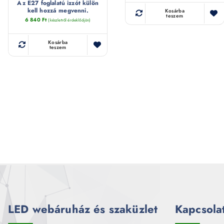
Az E27 foglalatú izzót külön
kell hozzá megvenni.
Kosárba
teszem
6 840
Ft
(készletről érdeklődjön)
Kosárba
teszem
LED webáruház és szaküzlet
Kapcsola