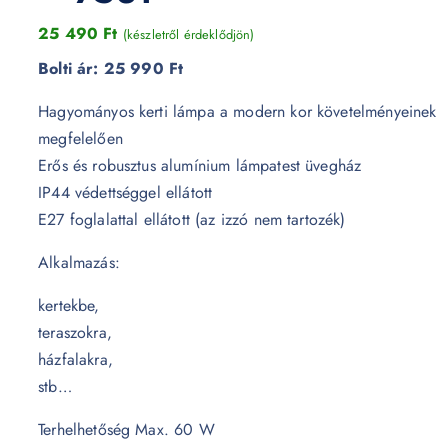
25 490
Ft
(készletről érdeklődjön)
Bolti ár:
25 990 Ft
Hagyományos kerti lámpa a modern kor követelményeinek
megfelelően
Erős és robusztus alumínium lámpatest üvegház
IP44 védettséggel ellátott
E27 foglalattal ellátott (az izzó nem tartozék)
Alkalmazás:
kertekbe,
teraszokra,
házfalakra,
stb…
Terhelhetőség Max. 60 W