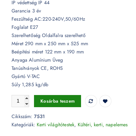
IP védettség IP 44
Garancia 3 év
Feszültség AC:220-240V,50/60Hz
Foglalat E27
Szerelhetőség Oldalfalra szerelhető
Méret 290 mm x 250 mm x 525 mm
Beépítési méret 122 mm x 190 mm
Anyaga Alumínium Üveg
Tanúsítványok CE, ROHS
Gyártó V-TAC
Súly 1,285 kg/db
Lefele néző oldalfali kandeláber E27 foglalattal - 7531 men
Kosárba teszem
Cikkszám:
7531
Kategóriák:
Kerti világítótestek
,
Kültéri, kerti, napelemes