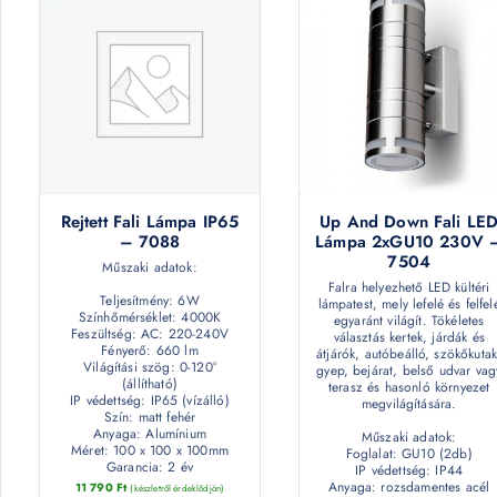
Rejtett Fali Lámpa IP65
Up And Down Fali LE
– 7088
Lámpa 2xGU10 230V 
7504
Műszaki adatok:
Falra helyezhető LED kültéri
Teljesítmény: 6W
lámpatest, mely lefelé és felfel
Színhőmérséklet: 4000K
egyaránt világít. Tökéletes
Feszültség: AC: 220-240V
választás kertek, járdák és
Fényerő: 660 lm
átjárók, autóbeálló, szökőkutak
Világítási szög: 0-120°
gyep, bejárat, belső udvar vag
(állítható)
terasz és hasonló környezet
IP védettség: IP65 (vízálló)
megvilágítására.
Szín: matt fehér
Anyaga: Alumínium
Műszaki adatok:
Méret: 100 x 100 x 100mm
Foglalat: GU10 (2db)
Garancia: 2 év
IP védettség: IP44
Anyaga: rozsdamentes acél
11 790
Ft
(készletről érdeklődjön)