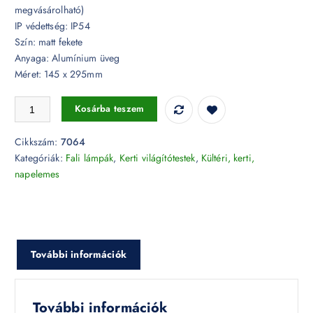
megvásárolható)
IP védettség: IP54
Szín: matt fekete
Anyaga: Alumínium üveg
Méret: 145 x 295mm
Modern fali lámpa búra, matt fekete - 7064 mennyiség
Kosárba teszem
Cikkszám:
7064
Kategóriák:
Fali lámpák
,
Kerti világítótestek
,
Kültéri, kerti,
napelemes
További információk
További információk