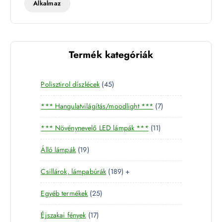
Alkalmaz
Termék kategóriák
4
Polisztirol díszlécek
45
5
7
*** Hangulatvilágítás/moodlight ***
7
t
t
e
1
*** Növénynevelő LED lámpák ***
11
e
r
1
r
m
1
Álló lámpák
19
t
m
é
9
e
é
k
1
Csillárok, lámpabúrák
189
+
t
r
k
8
e
m
2
Egyéb termékek
25
9
r
é
5
t
m
k
1
Éjszakai fények
17
t
e
é