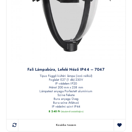
Fali Lámpabúra, Lefelé Néző IP44 – 7047
Típus Függő kültéri lámpa (izzó nélkül)
Foglalat E27 (1 db) 230V
IP védelem IP20
Méret 200 mm x 238 mm
Lámpatest anyaga Porfestett alumínium
Színe Fekete
Bura anyaga Üveg
Bura színe Átlátszó
IP védelmi szint IP44
8 240
Ft
(készletről érdeklődjön)
Kosárba teszem