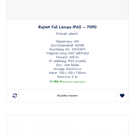
Rejtett Fali Lámpa IP65 – 7090
Műszaki adatok:
Teljesítmény: 6W
Színhőmérséklet: 4000K
Feszültség: AC: 220-240V
Világítási szög: 0-60° (állítható)
Fényerő: 660 lm
IP védettség: IP65 (vízálló)
Szín: matt fekete
Anyaga: Alumínium
Méret: 100 x 100 x 100mm
Garancia: 2 év
11 790
Ft
(készletről érdeklődjön)
Kosárba teszem