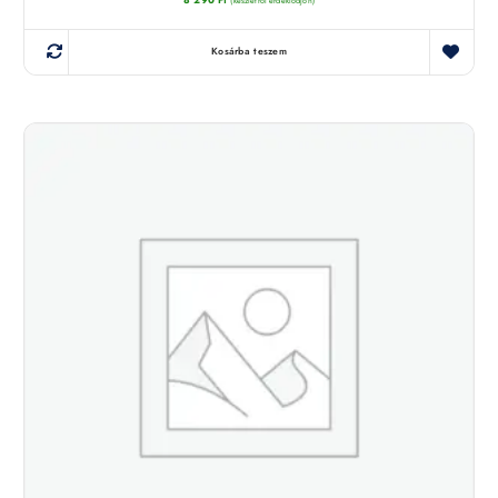
(készletről érdeklődjön)
Kosárba teszem