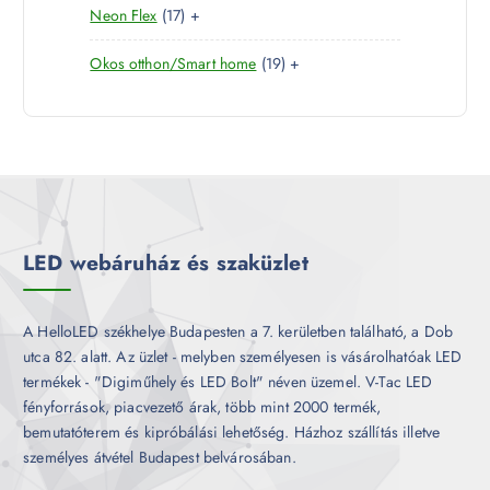
1
Neon Flex
17
+
t
r
é
7
e
m
k
1
Okos otthon/Smart home
19
+
t
r
é
9
e
m
k
t
r
é
e
m
k
r
é
m
k
é
k
LED webáruház és szaküzlet
A HelloLED székhelye Budapesten a 7. kerületben található, a Dob
utca 82. alatt. Az üzlet - melyben személyesen is vásárolhatóak LED
termékek - "Digiműhely és LED Bolt" néven üzemel. V-Tac LED
fényforrások, piacvezető árak, több mint 2000 termék,
bemutatóterem és kipróbálási lehetőség. Házhoz szállítás illetve
személyes átvétel Budapest belvárosában.