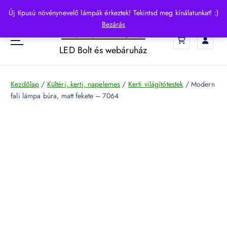
S
Új típusú növénynevelő lámpák érkeztek! Tekintsd meg kínálatunkat! :)
k
Bezárás
HelloLED.hu
i
0
p
LED Bolt és webáruház
t
o
c
Kezdőlap
/
Kültéri, kerti, napelemes
/
Kerti világítótestek
/ Modern
o
fali lámpa búra, matt fekete – 7064
n
t
e
n
t