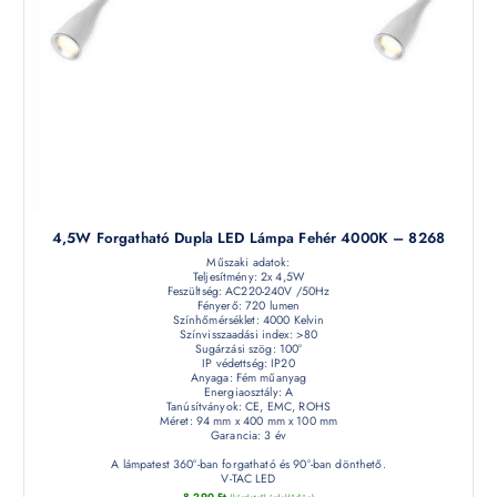
4,5W Forgatható Dupla LED Lámpa Fehér 4000K – 8268
Műszaki adatok:
Teljesítmény: 2x 4,5W
Feszültség: AC220-240V /50Hz
Fényerő: 720 lumen
Színhőmérséklet: 4000 Kelvin
Színvisszaadási index: >80
Sugárzási szög: 100°
IP védettség: IP20
Anyaga: Fém műanyag
Energiaosztály: A
Tanúsítványok: CE, EMC, ROHS
Méret: 94 mm x 400 mm x 100 mm
Garancia: 3 év
A lámpatest 360°-ban forgatható és 90°-ban dönthető.
V-TAC LED
8 290
Ft