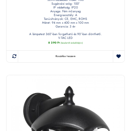
Sugárzási szög: 100°
IP védettség: IP20
Anyaga: Fém műanyag
Energiaosztály: A
Tanúsítványok: CE, EMC, ROHS
Méret: 94 mm x 400 mm x 100 mm
Garancia: 3 év
A lámpatest 360°-ban forgatható és 90°-ban dönthető.
V-TAC LED
8 290
Ft
(készletről érdeklődjön)
Kosárba teszem