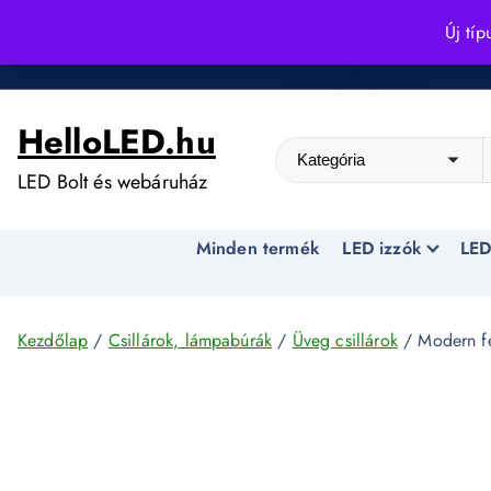
S
Új típ
k
Kedvező árak egész évben!
i
p
HelloLED.hu
t
o
LED Bolt és webáruház
c
o
Minden termék
LED izzók
LED
n
t
e
n
Kezdőlap
/
Csillárok, lámpabúrák
/
Üveg csillárok
/ Modern fe
t