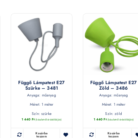
Függő Lámpatest E27
Függő Lámpatest E27
Szürke – 3481
Zöld – 3486
Anyaga: műanyag
Anyaga: műanyag
Méret: 1 méter
Méret: 1 méter
Szín: szürke
Szín: zöld
1 440
Ft
1 440
Ft
(készletről érdeklődjön)
(készletről érdeklődjön)
Kosárba
Kosárba
teszem
teszem