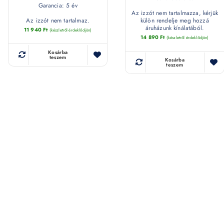
Garancia: 5 év
Az izzót nem tartalmazza, kérjük
Az izzót nem tartalmaz.
külön rendelje meg hozzá
áruházunk kínálatából.
11 940
Ft
(készletről érdeklődjön)
14 890
Ft
(készletről érdeklődjön)
Kosárba
teszem
Kosárba
teszem