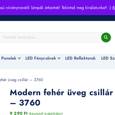
usú növénynevelő lámpák érkeztek! Tekintsd meg kínálatunkat! :)
B
 Panelek
LED Fénycsövek
LED Reflektorok
LED Sz
hér üveg csillár – 3760
Modern fehér üveg csillár
– 3760
9 290
Ft
(készletről érdeklődjön)