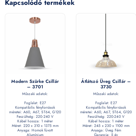
Kapcsolódó termékek
Modern Szürke Csillár
Átlátszó Üveg Csillár –
– 3701
3730
Műszaki adatok:
Műszaki adatok:
Foglalat: E27
Foglalat: E27
Kompatibilis fényforrások
Kompatibilis fényforrások
méretei: A60, A67, ST64, G120
méretei: A60, A67, ST64, G120
Feszültség: 220-240 V
Feszültség: 220-240 V
Kábel hossza: 1 méter
Kábel hossza: 1 méter
Méret: 220 x 310 x 1375 mm
Méret: 245 x 230 x 1100 mm
Anyaga: Homok fúvott
Anyaga: Üveg Fém
Alumínium
Garancia: 5 év