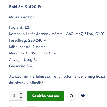
Bolti ár:
9 490 Ft
Műszaki adatok:
Foglalat: E27
Kompatibilis fényforrások méretei: A60, A67, ST64, G120
Feszültség: 220-240 V
Kábel hossza: 1 méter
Méret: 170 x 320 x 1120 mm
Anyaga: Üveg Fa
Garancia: 5 év
Az izzót nem tartalmazza, kérjük külön rendelje meg hozzá
áruházunk kínálatából.
Modern fehér üveg csillár - 3760 mennyiség
Kosárba teszem