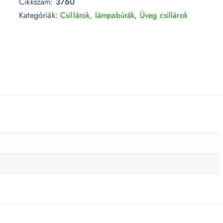
Cikkszám:
3760
Kategóriák:
Csillárok, lámpabúrák
,
Üveg csillárok