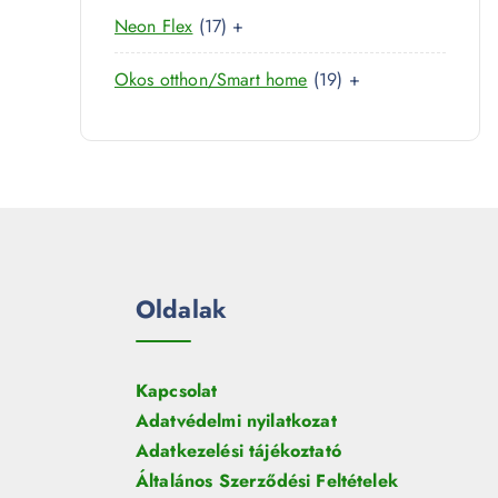
0
r
é
1
Neon Flex
17
+
t
m
k
7
e
é
1
Okos otthon/Smart home
19
+
t
r
k
9
e
m
t
r
é
e
m
k
r
é
m
k
é
k
Oldalak
Kapcsolat
Adatvédelmi nyilatkozat
Adatkezelési tájékoztató
Általános Szerződési Feltételek