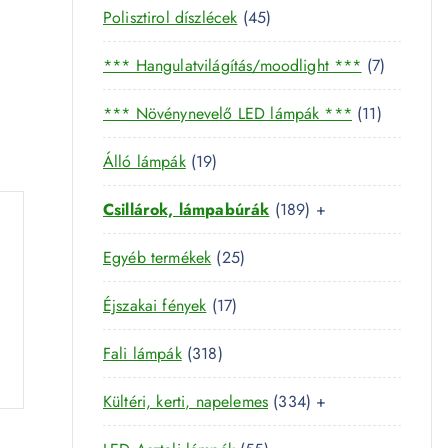
4
Polisztirol díszlécek
45
5
7
*** Hangulatvilágítás/moodlight ***
7
t
t
e
1
*** Növénynevelő LED lámpák ***
11
e
r
1
r
m
1
Álló lámpák
19
t
m
é
9
e
é
k
1
Csillárok, lámpabúrák
189
+
t
r
k
8
e
m
2
Egyéb termékek
25
9
r
é
5
t
m
k
1
Éjszakai fények
17
t
e
é
7
e
r
k
3
Fali lámpák
318
t
r
m
1
e
m
é
3
Kültéri, kerti, napelemes
334
+
8
r
é
k
3
t
m
k