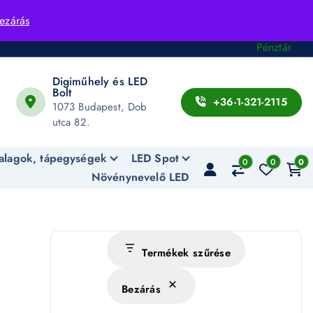
Fiók
ezárás
Kosár
Pénztár
Digiműhely és LED
Bolt
+36-1-321-2115
1073 Budapest, Dob
utca 82.
alagok, tápegységek
LED Spot
0
0
0
Növénynevelő LED
Termékek szűrése
Bezárás