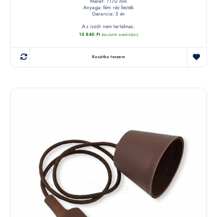
Méret: ?170 mm
Anyaga: fém réz festék
Garancia: 5 év
Az izzót nem tartalmaz.
15 840
Ft
(készletről érdeklődjön)
Kosárba teszem