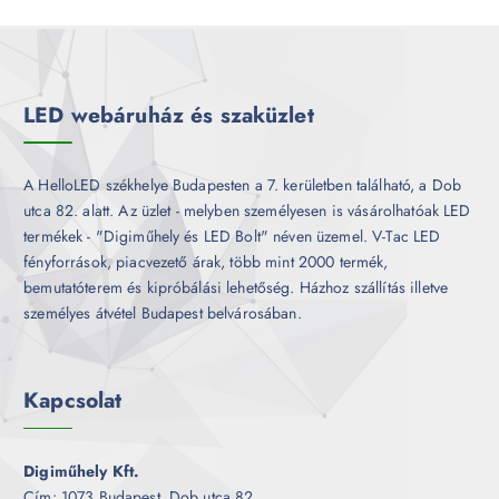
r
é
m
k
é
k
LED webáruház és szaküzlet
A HelloLED székhelye Budapesten a 7. kerületben található, a Dob
utca 82. alatt. Az üzlet - melyben személyesen is vásárolhatóak LED
termékek - "Digiműhely és LED Bolt" néven üzemel. V-Tac LED
fényforrások, piacvezető árak, több mint 2000 termék,
bemutatóterem és kipróbálási lehetőség. Házhoz szállítás illetve
személyes átvétel Budapest belvárosában.
Kapcsolat
Digiműhely Kft.
Cím: 1073 Budapest, Dob utca 82.