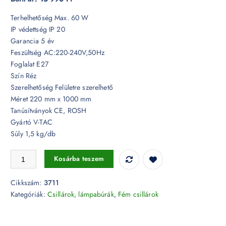
Terhelhetőség Max. 60 W
IP védettség IP 20
Garancia 5 év
Feszültség AC:220-240V,50Hz
Foglalat E27
Szín Réz
Szerelhetőség Felületre szerelhető
Méret 220 mm x 1000 mm
Tanúsítványok CE, ROSH
Gyártó V-TAC
Súly 1,5 kg/db
Modern réz csillár Ø220 - 3711 mennyiség
Kosárba teszem
Cikkszám:
3711
Kategóriák:
Csillárok, lámpabúrák
,
Fém csillárok