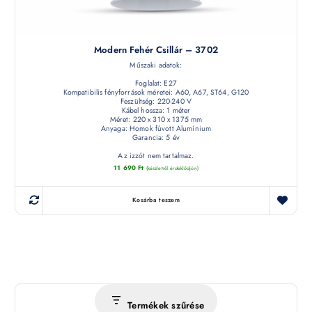
Modern Fehér Csillár – 3702
Műszaki adatok:
Foglalat: E27
Kompatibilis fényforrások méretei: A60, A67, ST64, G120
Feszültség: 220-240 V
Kábel hossza: 1 méter
Méret: 220 x 310 x 1375 mm
Anyaga: Homok fúvott Alumínium
Garancia: 5 év
Az izzót nem tartalmaz.
11 690
Ft
(készletről érdeklődjön)
Kosárba teszem
Termékek szűrése