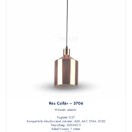
Réz Csillár – 3706
Műszaki adatok:
Foglalat: E27
Kompatibilis fényforrások méretei: A60, A67, ST64, G120
Feszültség: 220-240 V
Kábel hossza: 1 méter