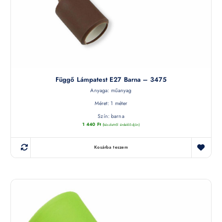
Függő Lámpatest E27 Barna – 3475
Anyaga: műanyag
Méret: 1 méter
Szín: barna
1 440
Ft
(készletről érdeklődjön)
Kosárba teszem