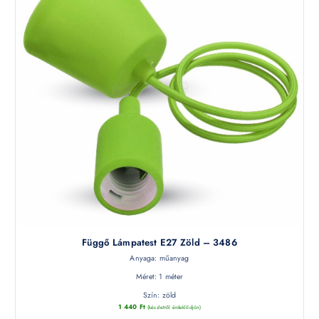
Függő Lámpatest E27 Zöld – 3486
Anyaga: műanyag
Méret: 1 méter
Szín: zöld
1 440
Ft
(készletről érdeklődjön)