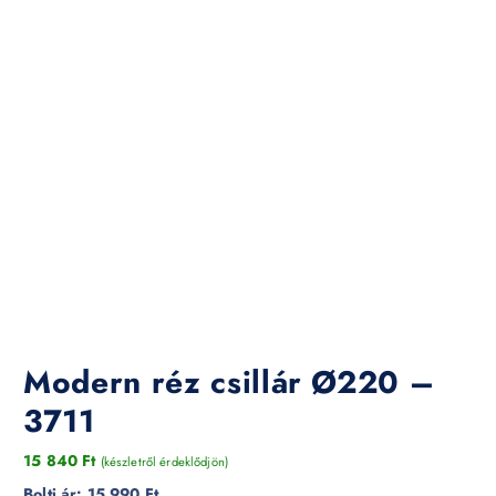
Modern réz csillár Ø220 –
3711
15 840
Ft
(készletről érdeklődjön)
Bolti ár:
15 990 Ft