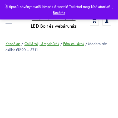
S
Új típusú növénynevelő lámpák érkeztek! Tekintsd meg kínálatunkat! :)
k
Bezárás
HelloLED.hu
i
0
p
LED Bolt és webáruház
t
o
c
Kezdőlap
/
Csillárok, lámpabúrák
/
Fém csillárok
/ Modern réz
o
csillár Ø220 – 3711
n
t
e
n
t