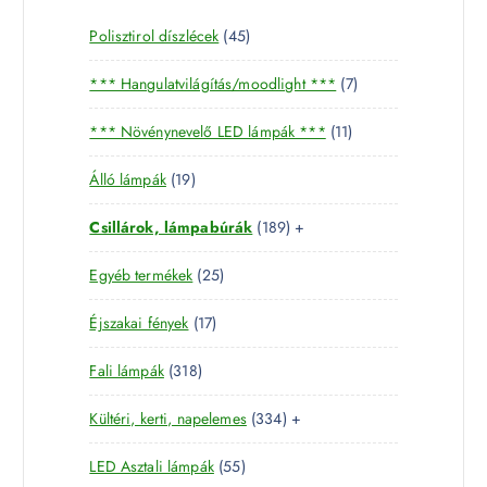
4
Polisztirol díszlécek
45
5
7
*** Hangulatvilágítás/moodlight ***
7
t
t
e
1
*** Növénynevelő LED lámpák ***
11
e
r
1
r
m
1
Álló lámpák
19
t
m
é
9
e
é
k
1
Csillárok, lámpabúrák
189
+
t
r
k
8
e
m
2
Egyéb termékek
25
9
r
é
5
t
m
k
1
Éjszakai fények
17
t
e
é
7
e
r
k
3
Fali lámpák
318
t
r
m
1
e
m
é
3
Kültéri, kerti, napelemes
334
+
8
r
é
k
3
t
m
k
5
LED Asztali lámpák
55
4
e
é