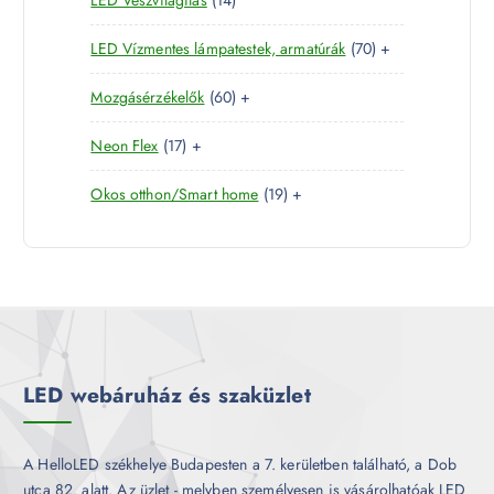
t
e
m
k
4
e
r
é
7
LED Vízmentes lámpatestek, armatúrák
70
+
t
r
m
k
0
e
m
é
6
Mozgásérzékelők
60
+
t
r
é
k
0
e
m
k
1
Neon Flex
17
+
t
r
é
7
e
m
k
1
Okos otthon/Smart home
19
+
t
r
é
9
e
m
k
t
r
é
e
m
k
r
é
m
k
é
k
LED webáruház és szaküzlet
A HelloLED székhelye Budapesten a 7. kerületben található, a Dob
utca 82. alatt. Az üzlet - melyben személyesen is vásárolhatóak LED