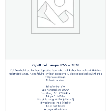
Rejtett Fali Lámpa IP65 – 7078
Kültéren-beltéren, kertben, lépcsőházban, stb... sok helyen használható, IP65-ös
védettségű lámpa. Alulra-felülre is világít egyszerre. Kis lemez lapokkal szűkíthető a
világítás erőssége.
Műszaki adatok:
Teljesítmény: 6W
Színhőmérséklet: 3000K
Feszültség: AC: 220-240V
Fényerő: 660 lm
Világítási szög: 0-120° (állítható)
IP védettség: IP65 (vízálló)
Szín: matt fekete
Anyaga: Alumínium