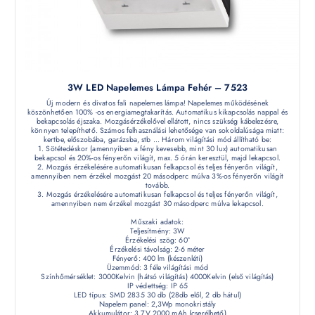
3W LED Napelemes Lámpa Fehér – 7523
Új modern és divatos fali napelemes lámpa! Napelemes működésének
köszönhetően 100% -os energiamegtakarítás. Automatikus kikapcsolás nappal és
bekapcsolás éjszaka. Mozgásérzékelővel ellátott, nincs szükség kábelezésre,
könnyen telepíthető. Számos felhasználási lehetősége van sokoldalúsága miatt:
kertbe, előszobába, garázsba, stb ... Három világítási mód állítható be:
1. Sötétedéskor (amennyiben a fény kevesebb, mint 30 lux) automatikusan
bekapcsol és 20%-os fényerőn világít, max. 5 órán keresztül, majd lekapcsol.
2. Mozgás érzékelésére automatikusan felkapcsol és teljes fényerőn világít,
amennyiben nem érzékel mozgást 20 másodperc múlva 3%-os fényerőn világít
tovább.
3. Mozgás érzékelésére automatikusan felkapcsol és teljes fényerőn világít,
amennyiben nem érzékel mozgást 30 másodperc múlva lekapcsol.
Műszaki adatok:
Teljesítmény: 3W
Érzékelési szög: 60°
Érzékelési távolság: 2-6 méter
Fényerő: 400 lm (készenléti)
Üzemmód: 3 féle világítási mód
Színhőmérséklet: 3000Kelvin (hátsó világítás) 4000Kelvin (első világítás)
IP védettség: IP 65
LED típus: SMD 2835 30 db (28db elől, 2 db hátul)
Napelem panel: 2,3Wp monokristály
Akkumulátor: 3,7V 2000 mAh (cserélhető)