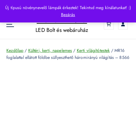
S
Új típusú növénynevelő lámpák érkeztek! Tekintsd meg kínálatunkat! :)
k
Bezárás
HelloLED.hu
i
0
p
LED Bolt és webáruház
t
o
c
Kezdőlap
/
Kültéri, kerti, napelemes
/
Kerti világítótestek
/ MR16
o
foglalattal ellátott földbe süllyeszthető háromirányú világítás – 8566
n
t
e
n
t