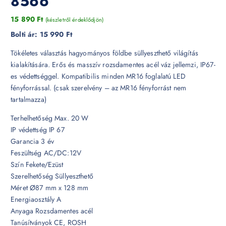
8566
15 890
Ft
(készletről érdeklődjön)
Bolti ár:
15 990 Ft
Tökéletes választás hagyományos földbe süllyeszthető világítás
kialakítására. Erős és masszív rozsdamentes acél váz jellemzi, IP67-
es védettséggel. Kompatibilis minden MR16 foglalatú LED
fényforrással. (csak szerelvény – az MR16 fényforrást nem
tartalmazza)
Terhelhetőség Max. 20 W
IP védettség IP 67
Garancia 3 év
Feszültség AC/DC:12V
Szín Fekete/Ezüst
Szerelhetőség Süllyeszthető
Méret Ø87 mm x 128 mm
Energiaosztály A
Anyaga Rozsdamentes acél
Tanúsítványok CE, ROSH