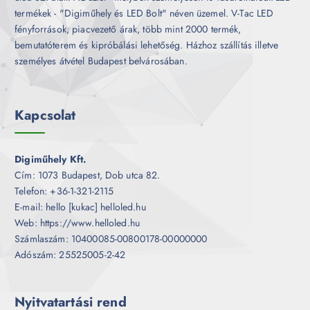
termékek - "Digiműhely és LED Bolt" néven üzemel. V-Tac LED
fényforrások, piacvezető árak, több mint 2000 termék,
bemutatóterem és kipróbálási lehetőség. Házhoz szállítás illetve
személyes átvétel Budapest belvárosában.
Kapcsolat
Digiműhely Kft.
Cím: 1073 Budapest, Dob utca 82.
Telefon: +36-1-321-2115
E-mail: hello [kukac] helloled.hu
Web: https://www.helloled.hu
Számlaszám: 10400085-00800178-00000000
Adószám: 25525005-2-42
Nyitvatartási rend