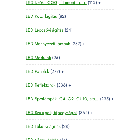
1
LED Izzók - COG, filament, retro
115
+
7
r
é
1
t
m
k
8
LED Közvilágítás
82
5
e
é
2
t
r
k
2
LED Lépcsővilágítás
24
t
e
m
4
e
r
é
2
LED Mennyezeti lámpák
287
+
t
r
m
k
8
e
m
é
2
LED Modulok
25
7
r
é
k
5
t
m
k
2
LED Panelek
277
+
t
e
é
7
e
r
k
3
LED Reflektorok
336
+
7
r
m
3
t
m
é
2
LED Spotlámpák: G4, G9, GU10, stb...
235
+
6
e
é
k
3
t
r
k
3
LED Szalagok, tápegységek
364
+
5
e
m
6
t
r
é
2
LED Tükörvilágítás
28
4
e
m
k
8
t
r
é
1
LED Vészvilágítás
14