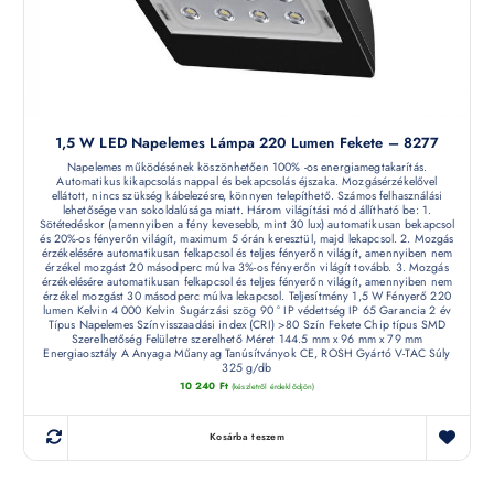
1,5 W LED Napelemes Lámpa 220 Lumen Fekete – 8277
Napelemes működésének köszönhetően 100% -os energiamegtakarítás.
Automatikus kikapcsolás nappal és bekapcsolás éjszaka. Mozgásérzékelővel
ellátott, nincs szükség kábelezésre, könnyen telepíthető. Számos felhasználási
lehetősége van sokoldalúsága miatt. Három világítási mód állítható be: 1.
Sötétedéskor (amennyiben a fény kevesebb, mint 30 lux) automatikusan bekapcsol
és 20%-os fényerőn világít, maximum 5 órán keresztül, majd lekapcsol. 2. Mozgás
érzékelésére automatikusan felkapcsol és teljes fényerőn világít, amennyiben nem
érzékel mozgást 20 másodperc múlva 3%-os fényerőn világít tovább. 3. Mozgás
érzékelésére automatikusan felkapcsol és teljes fényerőn világít, amennyiben nem
érzékel mozgást 30 másodperc múlva lekapcsol. Teljesítmény 1,5 W Fényerő 220
lumen Kelvin 4 000 Kelvin Sugárzási szög 90 ° IP védettség IP 65 Garancia 2 év
Típus Napelemes Színvisszaadási index (CRI) >80 Szín Fekete Chip típus SMD
Szerelhetőség Felületre szerelhető Méret 144.5 mm x 96 mm x 79 mm
Energiaosztály A Anyaga Műanyag Tanúsítványok CE, ROSH Gyártó V-TAC Súly
325 g/db
10 240
Ft
(készletről érdeklődjön)
Kosárba teszem