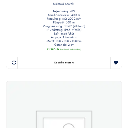
Műszaki adatok:
Teljesítmény: 6W
Színhőmérséklet: 4000K
Feszültség: AC: 220-240V
Fényerő: 660 lm
Világítási szög: 0-120° (állítható)
IP védettség: IP65 (vízálló)
Szín: matt fehér
Anyaga: Alumínium
Méret: 100 x 100 x 100mm
Garancia: 2 év
11 790
Ft
(készletről érdeklődjön)
Kosárba teszem