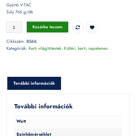
Gyártó V-TAC
Súly 766 g/db
MR16 foglalattal ellátott földbe süllyeszthető háromirányú világítás - 8
Kosárba teszem
Cikkszám:
8566
Kategóriák:
Kerti világítótestek
,
Kültéri, kerti, napelemes
További információk
További információk
Watt
Színhőmérséklet