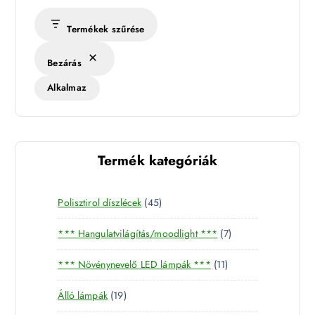
Termékek szűrése
Bezárás
Alkalmaz
Termék kategóriák
4
Polisztirol díszlécek
45
5
7
*** Hangulatvilágítás/moodlight ***
7
t
t
e
1
*** Növénynevelő LED lámpák ***
11
e
r
1
r
m
1
Álló lámpák
19
t
m
é
9
e
é
k