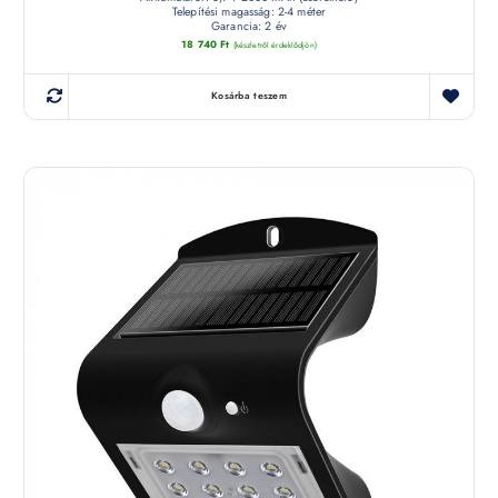
Telepítési magasság: 2-4 méter
Garancia: 2 év
18 740
Ft
(készletről érdeklődjön)
Kosárba teszem