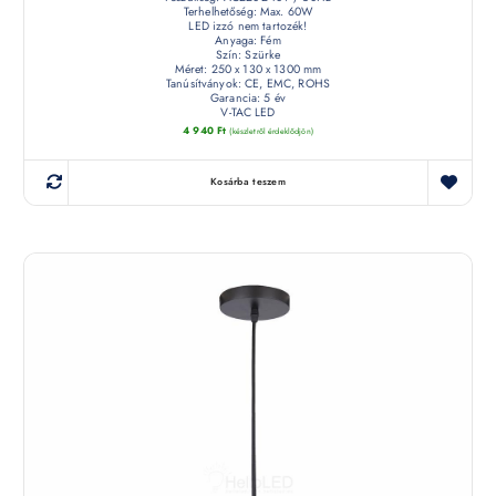
Terhelhetőség: Max. 60W
LED izzó nem tartozék!
Anyaga: Fém
Szín: Szürke
Méret: 250 x 130 x 1300 mm
Tanúsítványok: CE, EMC, ROHS
Garancia: 5 év
V-TAC LED
4 940
Ft
(készletről érdeklődjön)
Kosárba teszem