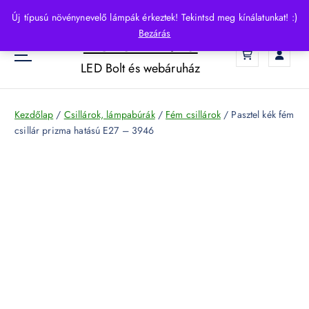
S
Új típusú növénynevelő lámpák érkeztek! Tekintsd meg kínálatunkat! :)
k
Bezárás
HelloLED.hu
i
0
p
LED Bolt és webáruház
t
o
c
Kezdőlap
/
Csillárok, lámpabúrák
/
Fém csillárok
/ Pasztel kék fém
o
csillár prizma hatású E27 – 3946
n
t
e
n
t