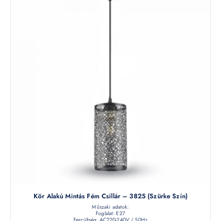
Kör Alakú Mintás Fém Csillár – 3825 (szürke Szín)
Műszaki adatok:
Foglalat: E27
Feszültség: AC220-240V / 50Hz