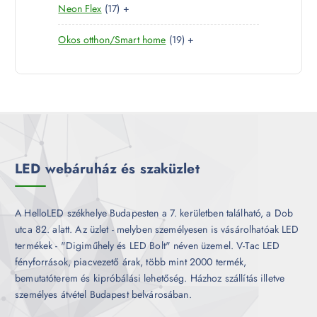
1
Neon Flex
17
+
t
r
é
7
e
m
k
1
Okos otthon/Smart home
19
+
t
r
é
9
e
m
k
t
r
é
e
m
k
r
é
m
k
é
k
LED webáruház és szaküzlet
A HelloLED székhelye Budapesten a 7. kerületben található, a Dob
utca 82. alatt. Az üzlet - melyben személyesen is vásárolhatóak LED
termékek - "Digiműhely és LED Bolt" néven üzemel. V-Tac LED
fényforrások, piacvezető árak, több mint 2000 termék,
bemutatóterem és kipróbálási lehetőség. Házhoz szállítás illetve
személyes átvétel Budapest belvárosában.