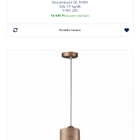
Tanúsítványok CE, ROSH
Súly 1,9 kg/db
V-TAC LED
16 840
Ft
(készletről érdeklődjön)
Kosárba teszem