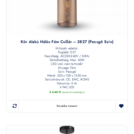
Kör Alakú Hálós Fém Csillár – 3827 (pezsgő Szín)
Műszaki adatok:
Foglalat: E27
Feszültség: AC220-240V / 50Hz
Terhelhetőség: Max. 60W
LED izzó nem tartozék!
Anyaga: Fém
Szín: Pezsgő
Méret: 220 x 100 x 1250 mm
Tanúsítványok: CE, EMC, ROHS
Garancia: 5 év
V-TAC LED
3 640
Ft
(készletről érdeklődjön)
Kosárba teszem