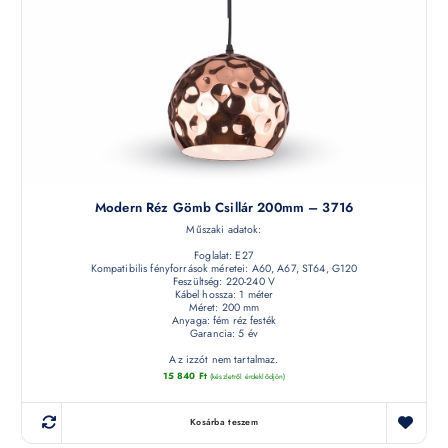
Modern Réz Gömb Csillár 200mm – 3716
Műszaki adatok:
Foglalat: E27
Kompatibilis fényforrások méretei: A60, A67, ST64, G120
Feszültség: 220-240 V
Kábel hossza: 1 méter
Méret: 200 mm
Anyaga: fém réz festék
Garancia: 5 év
Az izzót nem tartalmaz.
15 840
Ft
(készletről érdeklődjön)
Kosárba teszem