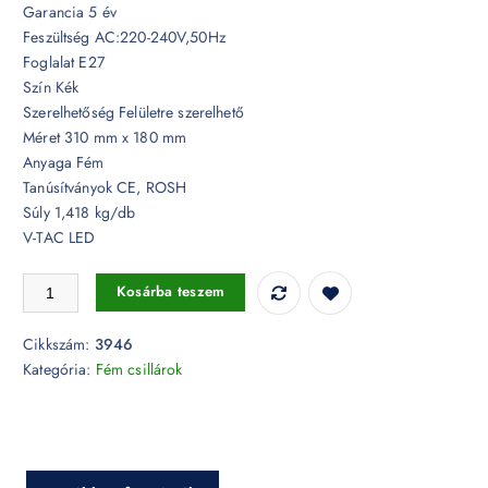
Garancia 5 év
Feszültség AC:220-240V,50Hz
Foglalat E27
Szín Kék
Szerelhetőség Felületre szerelhető
Méret 310 mm x 180 mm
Anyaga Fém
Tanúsítványok CE, ROSH
Súly 1,418 kg/db
V-TAC LED
Pasztel kék fém csillár prizma hatású E27 - 3946 mennyiség
Kosárba teszem
Cikkszám:
3946
Kategória:
Fém csillárok