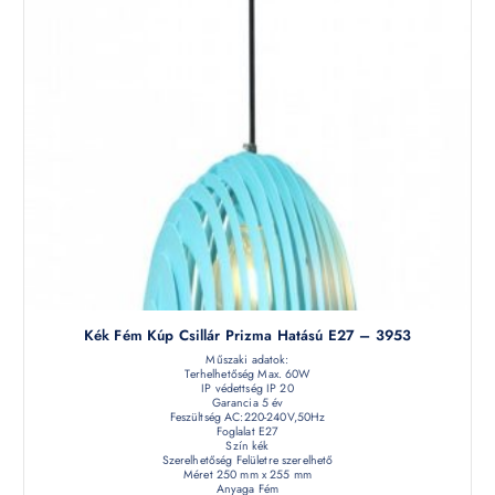
Kék Fém Kúp Csillár Prizma Hatású E27 – 3953
Műszaki adatok:
Terhelhetőség Max. 60W
IP védettség IP 20
Garancia 5 év
Feszültség AC:220-240V,50Hz
Foglalat E27
Szín kék
Szerelhetőség Felületre szerelhető
Méret 250 mm x 255 mm
Anyaga Fém