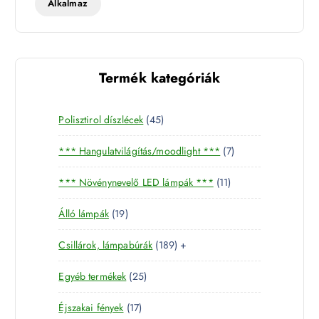
Alkalmaz
Termék kategóriák
4
Polisztirol díszlécek
45
5
7
*** Hangulatvilágítás/moodlight ***
7
t
t
e
1
*** Növénynevelő LED lámpák ***
11
e
r
1
r
m
1
Álló lámpák
19
t
m
é
9
e
é
k
1
Csillárok, lámpabúrák
189
+
t
r
k
8
e
m
2
Egyéb termékek
25
9
r
é
5
t
m
k
1
Éjszakai fények
17
t
e
é