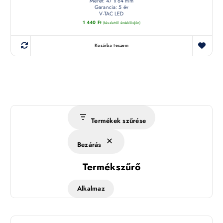
Méret: 47 x 64 mm
Garancia: 5 év
V-TAC LED
1 440
Ft
(készletről érdeklődjön)
Kosárba teszem
Termékek szűrése
Bezárás
Termékszűrő
Alkalmaz