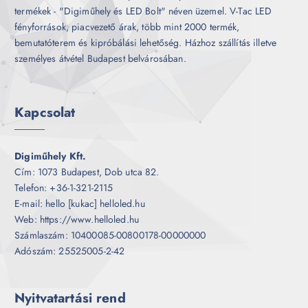
termékek - "Digiműhely és LED Bolt" néven üzemel. V-Tac LED
fényforrások, piacvezető árak, több mint 2000 termék,
bemutatóterem és kipróbálási lehetőség. Házhoz szállítás illetve
személyes átvétel Budapest belvárosában.
Kapcsolat
Digiműhely Kft.
Cím: 1073 Budapest, Dob utca 82.
Telefon: +36-1-321-2115
E-mail: hello [kukac] helloled.hu
Web: https://www.helloled.hu
Számlaszám: 10400085-00800178-00000000
Adószám: 25525005-2-42
Nyitvatartási rend