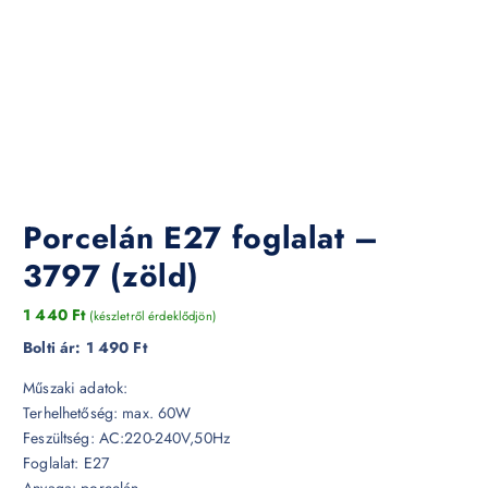
Porcelán E27 foglalat –
3797 (zöld)
1 440
Ft
(készletről érdeklődjön)
Bolti ár:
1 490 Ft
Műszaki adatok:
Terhelhetőség: max. 60W
Feszültség: AC:220-240V,50Hz
Foglalat: E27
Anyaga: porcelán