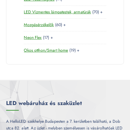
m
k
4
e
r
é
7
LED Vízmentes lámpatestek, armatúrák
70
+
t
r
m
k
0
e
m
é
6
Mozgásérzékelők
60
+
t
r
é
k
0
e
m
k
1
Neon Flex
17
+
t
r
é
7
e
m
k
1
Okos otthon/Smart home
19
+
t
r
é
9
e
m
k
t
r
é
e
m
k
r
é
m
k
é
k
LED webáruház és szaküzlet
A HelloLED székhelye Budapesten a 7. kerületben található, a Dob
utca 82. alatt. Az üzlet - melyben személyesen is vásárolhatóak LED