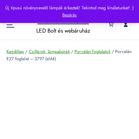
S
Új típusú növénynevelő lámpák érkeztek! Tekintsd meg kínálatunkat! :)
k
Bezárás
HelloLED.hu
i
0
p
LED Bolt és webáruház
t
o
c
Kezdőlap
/
Csillárok, lámpabúrák
/
Porcelán foglalatok
/ Porcelán
o
E27 foglalat – 3797 (zöld)
n
t
e
n
t