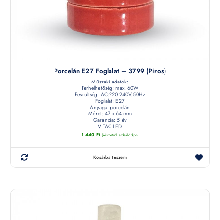
Porcelán E27 Foglalat – 3799 (piros)
Műszaki adatok:
Terhelhetőség: max. 60W
Feszültség: AC:220-240V,50Hz
Foglalat: E27
Anyaga: porcelán
Méret: 47 x 64 mm
Garancia: 5 év
V-TAC LED
1 440
Ft
(készletről érdeklődjön)
Kosárba teszem