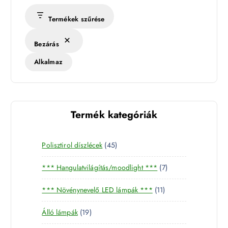
Termékek szűrése
Bezárás
Alkalmaz
Termék kategóriák
4
Polisztirol díszlécek
45
5
7
*** Hangulatvilágítás/moodlight ***
7
t
t
e
1
*** Növénynevelő LED lámpák ***
11
e
r
1
r
m
1
Álló lámpák
19
t
m
é
9
e
é
k