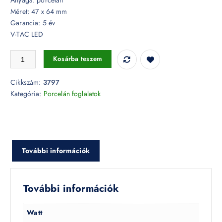
Méret: 47 x 64 mm
Garancia: 5 év
V-TAC LED
Porcelán E27 foglalat - 3797 (zöld) mennyiség
Kosárba teszem
Cikkszám:
3797
Kategória:
Porcelán foglalatok
További információk
További információk
Watt