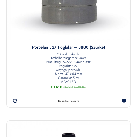
Porcelán E27 Foglalat – 3800 (szürke)
Műszaki adatok:
Terhelhetőség: max. 60W
Feszültség: AC:220-240V,50Hz
Foglalat: E27
Anyaga: porcelán
Méret: 47 x 64 mm
Garancia: 5 év
V-TAC LED
1 440
Ft
(készletről érdeklődjön)
Kosárba teszem