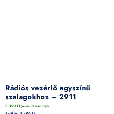
Rádiós vezérlő egyszínű
szalagokhoz – 2911
8 390
Ft
(készletről érdeklődjön)
Bolti ár:
8 490 Ft