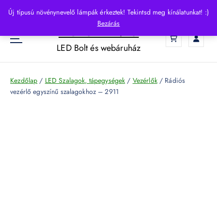
S
Új típusú növénynevelő lámpák érkeztek! Tekintsd meg kínálatunkat! :)
k
Bezárás
HelloLED.hu
i
0
p
LED Bolt és webáruház
t
o
c
Kezdőlap
/
LED Szalagok, tápegységek
/
Vezérlők
/ Rádiós
o
vezérlő egyszínű szalagokhoz – 2911
n
t
e
n
t