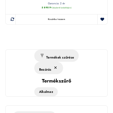
Garancia: 2 év
5 890
Ft
(készletről érdeklődjön)
Kosárba teszem
Termékek szűrése
Bezárás
Termékszűrő
Alkalmaz