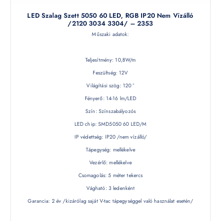
LED Szalag Szett 5050 60 LED, RGB IP20 Nem Vízálló
/2120 3034 3304/ – 2353
Műszaki adatok:
Teljesítmény: 10,8W/m
Feszültség: 12V
Világítási szög: 120 °
Fényerő: 14-16 lm/LED
Szín: Színszabályozós
LED chip: SMD5050 60 LED/M
IP védettség: IP20 /nem vízálló/
Tápegység: mellékelve
Vezérlő: mellékelve
Csomagolás: 5 méter tekercs
Vágható: 3 ledenként
Garancia: 2 év /kizárólag saját V-tac tápegységgel való használat esetén/