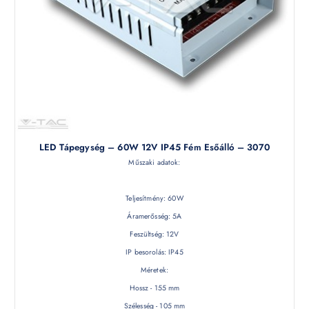
LED Tápegység – 60W 12V IP45 Fém Esőálló – 3070
Műszaki adatok:
Teljesítmény: 60W
Áramerősség: 5A
Feszültség: 12V
IP besorolás: IP45
Méretek:
Hossz - 155 mm
Szélesség - 105 mm