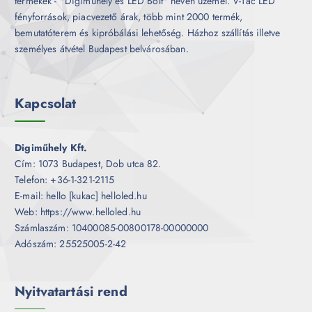
termékek - "Digiműhely és LED Bolt" néven üzemel. V-Tac LED
fényforrások, piacvezető árak, több mint 2000 termék,
bemutatóterem és kipróbálási lehetőség. Házhoz szállítás illetve
személyes átvétel Budapest belvárosában.
Kapcsolat
Digiműhely Kft.
Cím: 1073 Budapest, Dob utca 82.
Telefon: +36-1-321-2115
E-mail: hello [kukac] helloled.hu
Web: https://www.helloled.hu
Számlaszám: 10400085-00800178-00000000
Adószám: 25525005-2-42
Nyitvatartási rend