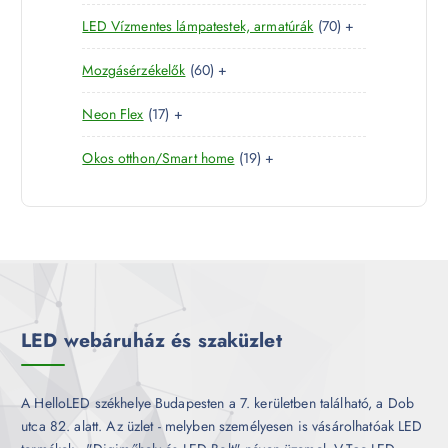
4
e
r
é
7
LED Vízmentes lámpatestek, armatúrák
70
+
t
r
m
k
0
e
m
é
6
Mozgásérzékelők
60
+
t
r
é
k
0
e
m
k
1
Neon Flex
17
+
t
r
é
7
e
m
k
1
Okos otthon/Smart home
19
+
t
r
é
9
e
m
k
t
r
é
e
m
k
r
é
m
k
é
k
LED webáruház és szaküzlet
A HelloLED székhelye Budapesten a 7. kerületben található, a Dob
utca 82. alatt. Az üzlet - melyben személyesen is vásárolhatóak LED