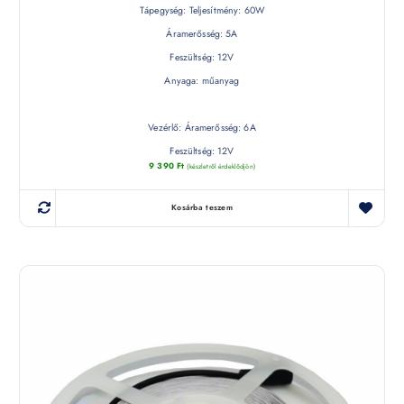
Tápegység: Teljesítmény: 60W
Áramerősség: 5A
Feszültség: 12V
Anyaga: műanyag
Vezérlő: Áramerősség: 6A
Feszültség: 12V
9 390
Ft
(készletről érdeklődjön)
Kosárba teszem