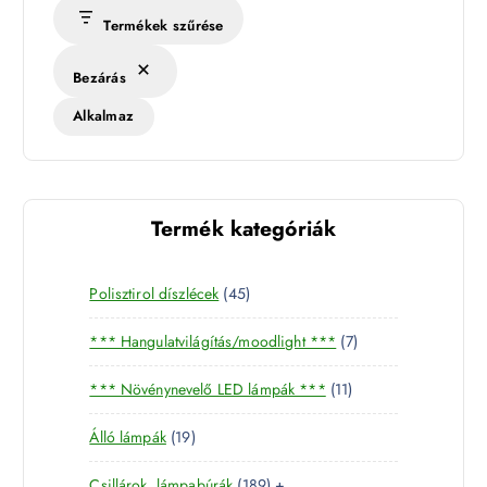
Termékek szűrése
Bezárás
Alkalmaz
Termék kategóriák
4
Polisztirol díszlécek
45
5
7
*** Hangulatvilágítás/moodlight ***
7
t
t
e
1
*** Növénynevelő LED lámpák ***
11
e
r
1
r
m
1
Álló lámpák
19
t
m
é
9
e
é
k
1
Csillárok, lámpabúrák
189
+
t