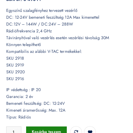
Egyszínű szalagfényhez tervezett vezérlő
DC: 12-24V bemeneti feszültség 12A Max kimenettel
DC:12V – 144W / DC:24V – 288W
Rádiófrekvencia 2,4 GHz
Távirányítóval való vezérlés esetén vezérlési távolság 30M
Könnyen telepíthető
Kompatibilis az alábbi V-TAC termékekkel:
SKU 2918
SKU 2919
SKU 2920
SKU 2916
IP védettség : IP 20
Garancia: 2 év
Bemeneti feszültség: DC: 12-24V
Kimeneti áramerősség: Max. 12A
Típus: Rádiós
Rádiós vezérlő egyszínű szalagokhoz - 2911 mennyiség
Kosárba teszem