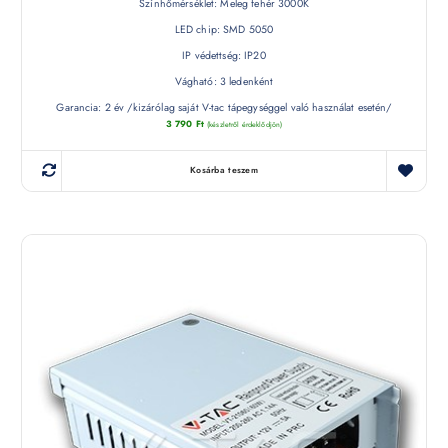
Színhőmérséklet: Meleg fehér 3000K
LED chip: SMD 5050
IP védettség: IP20
Vágható: 3 ledenként
Garancia: 2 év /kizárólag saját V-tac tápegységgel való használat esetén/
3 790
Ft
(készletről érdeklődjön)
Kosárba teszem