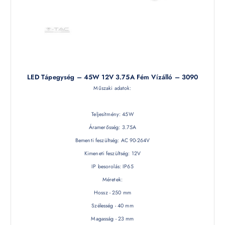
LED Tápegység – 45W 12V 3.75A Fém Vízálló – 3090
Műszaki adatok:
Teljesítmény: 45W
Áramerősség: 3.75A
Bementi feszültség: AC 90-264V
Kimeneti feszültség: 12V
IP besorolás: IP65
Méretek:
Hossz - 250 mm
Szélesség - 40 mm
Magasság - 23 mm