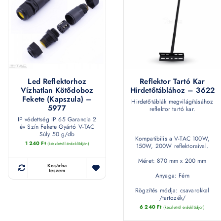
Led Reflektorhoz
Reflektor Tartó Kar
Vízhatlan Kötődoboz
Hirdetőtáblához – 3622
Fekete (kapszula) –
Hirdetőtáblák megvilágításához
5977
reflektor tartó kar.
IP védettség IP 65 Garancia 2
év Szín Fekete Gyártó V-TAC
Súly 50 g/db
Kompatibilis a V-TAC 100W,
1 240
Ft
(készletről érdeklődjön)
150W, 200W reflektoraival.
Méret: 870 mm x 200 mm
Kosárba
teszem
Anyaga: Fém
Rögzítés módja: csavarokkal
/tartozék/
6 240
Ft
(készletről érdeklődjön)