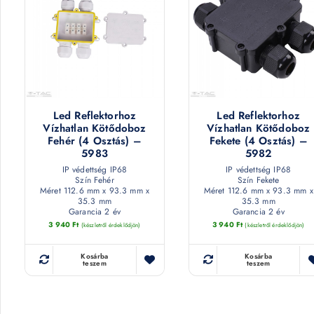
Led Reflektorhoz
Led Reflektorhoz
Vízhatlan Kötődoboz
Vízhatlan Kötődoboz
Fehér (4 Osztás) –
Fekete (4 Osztás) –
5983
5982
IP védettség IP68
IP védettség IP68
Szín Fehér
Szín Fekete
Méret 112.6 mm x 93.3 mm x
Méret 112.6 mm x 93.3 mm x
35.3 mm
35.3 mm
Garancia 2 év
Garancia 2 év
3 940
Ft
3 940
Ft
(készletről érdeklődjön)
(készletről érdeklődjön)
Kosárba
Kosárba
teszem
teszem