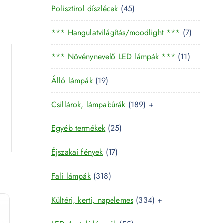
4
Polisztirol díszlécek
45
5
7
*** Hangulatvilágítás/moodlight ***
7
t
t
e
1
*** Növénynevelő LED lámpák ***
11
e
r
1
r
m
1
Álló lámpák
19
t
m
é
9
e
é
k
1
Csillárok, lámpabúrák
189
+
t
r
k
8
e
m
2
Egyéb termékek
25
9
r
é
5
t
m
k
1
Éjszakai fények
17
t
e
é
7
e
r
k
3
Fali lámpák
318
t
r
m
1
e
m
é
3
Kültéri, kerti, napelemes
334
+
8
r
é
k
3
t
m
k