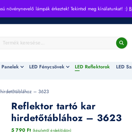
usú növénynevelő lámpák érkeztek! Tekintsd meg kínálatunkat! :)
B
 Panelek
LED Fénycsövek
LED Reflektorok
LED Sz
r hirdetőtáblához – 3623
Reflektor tartó kar
hirdetőtáblához – 3623
5 790
Ft
(készletről érdeklődjön)