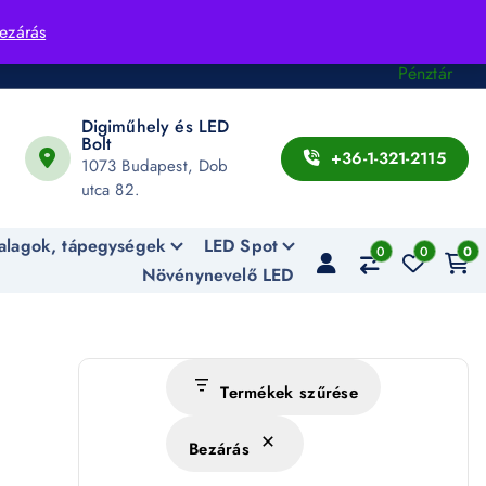
Fiók
ezárás
Kosár
Pénztár
Digiműhely és LED
Bolt
+36-1-321-2115
1073 Budapest, Dob
utca 82.
alagok, tápegységek
LED Spot
0
0
0
Növénynevelő LED
Termékek szűrése
Bezárás