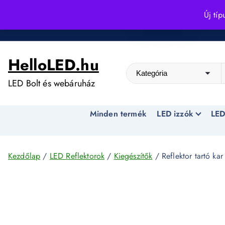
S
Új típ
k
Kedvező árak egész évben!
i
p
HelloLED.hu
t
o
LED Bolt és webáruház
c
o
Minden termék
LED izzók
LED
n
t
e
n
Kezdőlap
/
LED Reflektorok
/
Kiegészítők
/ Reflektor tartó ka
t