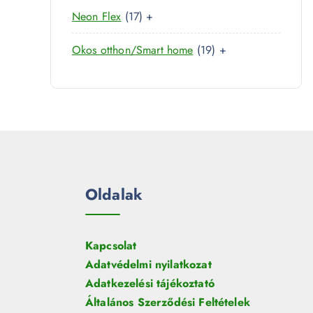
0
r
é
1
Neon Flex
17
+
t
m
k
7
e
é
1
Okos otthon/Smart home
19
+
t
r
k
9
e
m
t
r
é
e
m
k
r
é
m
k
é
k
Oldalak
Kapcsolat
Adatvédelmi nyilatkozat
Adatkezelési tájékoztató
Általános Szerződési Feltételek