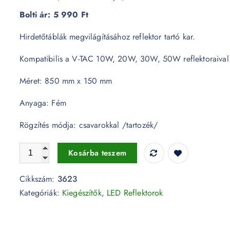
Bolti ár:
5 990 Ft
Hirdetőtáblák megvilágításához reflektor tartó kar.
Kompatibilis a V-TAC 10W, 20W, 30W, 50W reflektoraival
Méret: 850 mm x 150 mm
Anyaga: Fém
Rögzítés módja: csavarokkal /tartozék/
Reflektor tartó kar hirdetőtáblához - 3623 mennyiség
Kosárba teszem
Cikkszám:
3623
Kategóriák:
Kiegészítők
,
LED Reflektorok