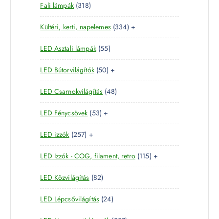
3
Fali lámpák
318
t
r
m
1
e
m
é
3
Kültéri, kerti, napelemes
334
+
8
r
é
k
3
t
m
k
5
LED Asztali lámpák
55
4
e
é
5
t
r
k
5
LED Bútorvilágítók
50
+
t
e
m
0
e
r
é
4
LED Csarnokvilágítás
48
t
r
m
k
8
e
m
é
5
LED Fénycsövek
53
+
t
r
é
k
3
e
m
k
2
LED izzók
257
+
t
r
é
5
e
m
k
1
LED Izzók - COG, filament, retro
115
+
7
r
é
1
t
m
k
8
LED Közvilágítás
82
5
e
é
2
t
r
k
2
LED Lépcsővilágítás
24
t
e
m
4
e
r
é