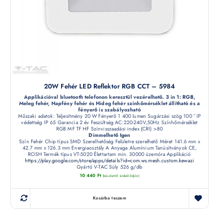
20W Fehér LED Reflektor RGB CCT – 5984
Applikációval bluetooth telefonon keresztül vezérelhető. 3 in 1: RGB,
Meleg fehér, Napfény fehér és Hideg fehér színhőmérséklet állítható és a
fényerő is szabályozható
Műszaki adatok: Teljesítmény 20 W Fényerő 1 400 lumen Sugárzási szög 100 ° IP
védettség IP 65 Garancia 2 év Feszültség AC:220-240V,50Hz Színhőmérséklet
RGB MF TF HF Színvisszaadási index (CRI) >80
Dimmelhető Igen
Szín Fehér Chip típus SMD Szerelhetőség Felületre szerelhető Méret 141.6 mm x
42.7 mm x 126.3 mm Energiaosztály A Anyaga Alumínium Tanúsítványok CE,
ROSH Termék típus VT-5020 Élettartam min. 30000 üzemóra Applikáció
https://play.google.com/store/apps/details?id=com.ws.mesh.custom.kewazi
Gyártó V-TAC Súly 526 g/db
10 440
Ft
(készletről érdeklődjön)
Kosárba teszem