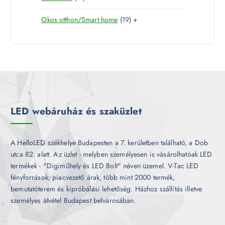
7
e
m
k
1
Okos otthon/Smart home
19
+
t
r
é
9
e
m
k
t
r
é
e
m
k
r
é
m
k
é
k
LED webáruház és szaküzlet
A HelloLED székhelye Budapesten a 7. kerületben található, a Dob
utca 82. alatt. Az üzlet - melyben személyesen is vásárolhatóak LED
termékek - "Digiműhely és LED Bolt" néven üzemel. V-Tac LED
fényforrások, piacvezető árak, több mint 2000 termék,
bemutatóterem és kipróbálási lehetőség. Házhoz szállítás illetve
személyes átvétel Budapest belvárosában.