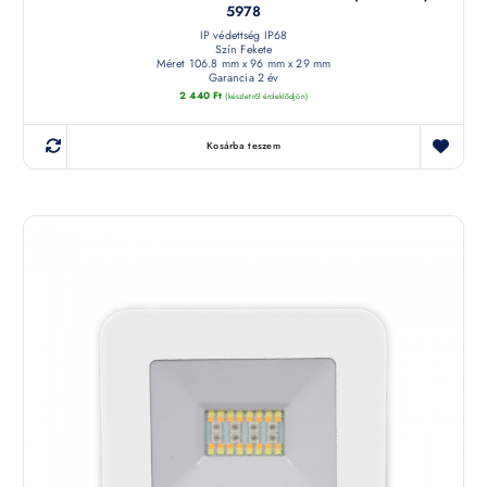
5978
IP védettség IP68
Szín Fekete
Méret 106.8 mm x 96 mm x 29 mm
Garancia 2 év
2 440
Ft
(készletről érdeklődjön)
Kosárba teszem