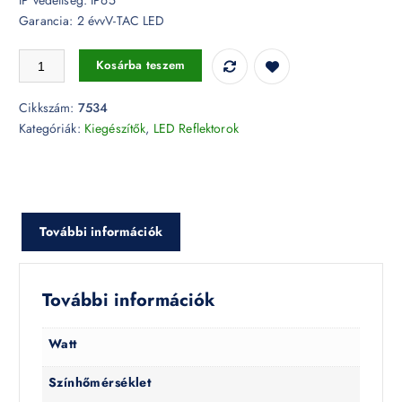
Garancia: 2 évvV-TAC LED
Reflektor tartó tüske fehér 35 x 150 mm - 7534 mennyiség
Kosárba teszem
Cikkszám:
7534
Kategóriák:
Kiegészítők
,
LED Reflektorok
További információk
További információk
Watt
Színhőmérséklet