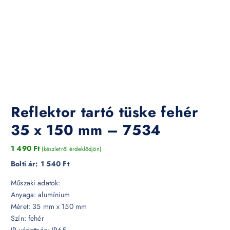
Reflektor tartó tüske fehér
35 x 150 mm – 7534
1 490
Ft
(készletről érdeklődjön)
Bolti ár:
1 540 Ft
Műszaki adatok:
Anyaga: alumínium
Méret: 35 mm x 150 mm
Szín: fehér
IP védettség: IP65