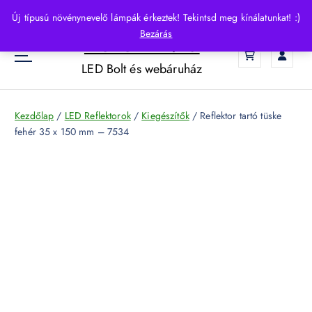
S
Új típusú növénynevelő lámpák érkeztek! Tekintsd meg kínálatunkat! :)
k
Bezárás
HelloLED.hu
i
0
p
LED Bolt és webáruház
t
o
c
Kezdőlap
/
LED Reflektorok
/
Kiegészítők
/ Reflektor tartó tüske
o
fehér 35 x 150 mm – 7534
n
t
e
n
t