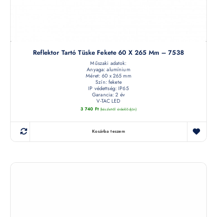
Reflektor Tartó Tüske Fekete 60 X 265 Mm – 7538
Műszaki adatok:
Anyaga: alumínium
Méret: 60 x 265 mm
Szín: fekete
IP védettség: IP65
Garancia: 2 év
V-TAC LED
3 740
Ft
(készletről érdeklődjön)
Kosárba teszem