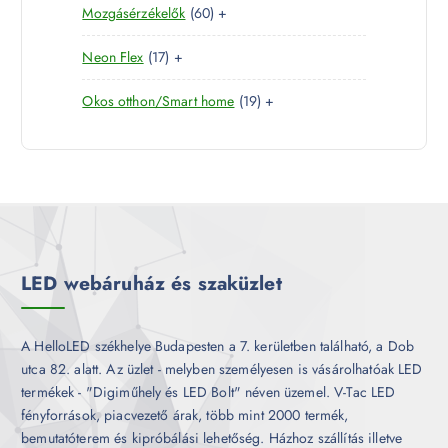
6
Mozgásérzékelők
60
+
t
r
é
k
0
e
m
k
1
Neon Flex
17
+
t
r
é
7
e
m
k
1
Okos otthon/Smart home
19
+
t
r
é
9
e
m
k
t
r
é
e
m
k
r
é
m
k
é
k
LED webáruház és szaküzlet
A HelloLED székhelye Budapesten a 7. kerületben található, a Dob
utca 82. alatt. Az üzlet - melyben személyesen is vásárolhatóak LED
termékek - "Digiműhely és LED Bolt" néven üzemel. V-Tac LED
fényforrások, piacvezető árak, több mint 2000 termék,
bemutatóterem és kipróbálási lehetőség. Házhoz szállítás illetve