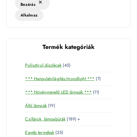
Bezárás
Alkalmaz
Termék kategóriák
4
Polisztirol díszlécek
45
5
7
*** Hangulatvilágítás/moodlight ***
7
t
t
e
1
*** Növénynevelő LED lámpák ***
11
e
r
1
r
m
1
Álló lámpák
19
t
m
é
9
e
é
k
1
Csillárok, lámpabúrák
189
+
t
r
k
8
e
m
2
Egyéb termékek
25
9
r
é