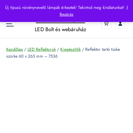
S
Új típusú növénynevelő lámpák érkeztek! Tekintsd meg kínálatunkat! :)
k
Bezárás
HelloLED.hu
i
0
p
LED Bolt és webáruház
t
o
c
Kezdőlap
/
LED Reflektorok
/
Kiegészítők
/ Reflektor tartó tüske
o
szürke 60 x 265 mm – 7536
n
t
e
n
t