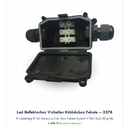
Led Reflektorhoz Vízhatlan Kötődoboz Fekete – 3578
IP védettség IP 65 Garancia 2 év Szín Fekete Gyártó V-TAC Súly 50 g/db
1 440
Ft
(készletről érdeklődjön)