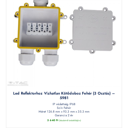
Led Reflektorhoz Vízhatlan Kötődoboz Fehér (3 Osztás) –
5981
IP védettség IP68
Szín Fehér
Méret 126.8 mm x 93.3 mm x 35.3 mm
Garancia 2 év
3 640
Ft
(készletről érdeklődjön)