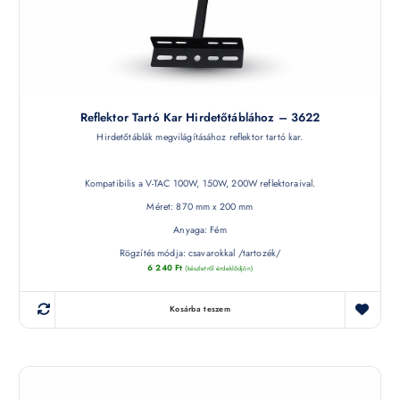
Reflektor Tartó Kar Hirdetőtáblához – 3622
Hirdetőtáblák megvilágításához reflektor tartó kar.
Kompatibilis a V-TAC 100W, 150W, 200W reflektoraival.
Méret: 870 mm x 200 mm
Anyaga: Fém
Rögzítés módja: csavarokkal /tartozék/
6 240
Ft
(készletről érdeklődjön)
Kosárba teszem