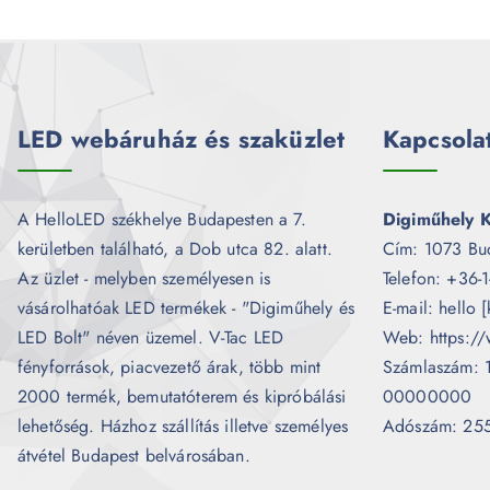
LED webáruház és szaküzlet
Kapcsola
A HelloLED székhelye Budapesten a 7.
Digiműhely K
kerületben található, a Dob utca 82. alatt.
Cím: 1073 Bu
Az üzlet - melyben személyesen is
Telefon: +36-
vásárolhatóak LED termékek - "Digiműhely és
E-mail: hello 
LED Bolt" néven üzemel. V-Tac LED
Web: https://
fényforrások, piacvezető árak, több mint
Számlaszám:
2000 termék, bemutatóterem és kipróbálási
00000000
lehetőség. Házhoz szállítás illetve személyes
Adószám: 25
átvétel Budapest belvárosában.