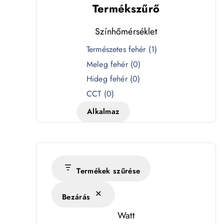
Termékszűrő
Színhőmérséklet
S
Természetes fehér
(
1
)
z
Meleg fehér
(
0
)
í
Hideg fehér
(
0
)
n
CCT
(
0
)
h
Alkalmaz
ő
m
é
r
s
Termékek szűrése
é
Bezárás
k
l
Watt