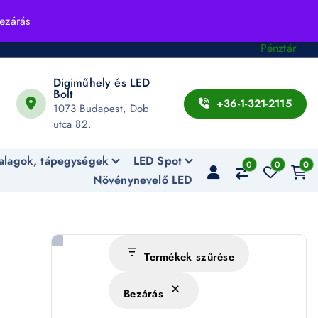
Fiók
ezárás
Kosár
Pénztár
Digiműhely és LED
Bolt
+36-1-321-2115
1073 Budapest, Dob
utca 82.
alagok, tápegységek
LED Spot
0
0
0
Növénynevelő LED
Termékek szűrése
Bezárás