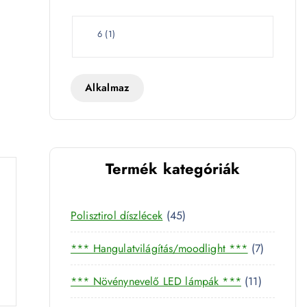
e
t
W
6
(
1
)
a
t
t
Alkalmaz
Termék kategóriák
4
Polisztirol díszlécek
45
5
7
*** Hangulatvilágítás/moodlight ***
7
t
t
e
1
*** Növénynevelő LED lámpák ***
11
e
r
1
r