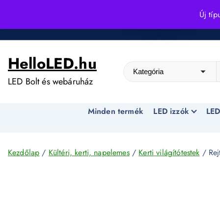
S
Új típ
k
Kedvező árak egész évben!
i
p
HelloLED.hu
t
o
LED Bolt és webáruház
c
o
Minden termék
LED izzók
LED
n
t
e
n
Kezdőlap
/
Kültéri, kerti, napelemes
/
Kerti világítótestek
/ Rej
t