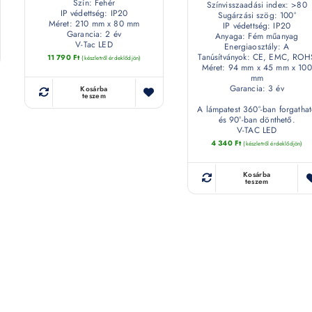
Szín: Fehér
Színvisszaadási index: >80
IP védettség: IP20
Sugárzási szög: 100°
Méret: 210 mm x 80 mm
IP védettség: IP20
Garancia: 2 év
Anyaga: Fém műanyag
V-Tac LED
Energiaosztály: A
Tanúsítványok: CE, EMC, ROH
11 790
Ft
(készletről érdeklődjön)
Méret: 94 mm x 45 mm x 100
mm
Garancia: 3 év
Kosárba
teszem
A lámpatest 360°-ban forgatha
és 90°-ban dönthető.
V-TAC LED
4 340
Ft
(készletről érdeklődjön)
Kosárba
teszem