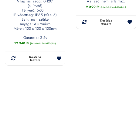
Világítási szög: 0-120°
Az izzót nem tartalmaz.
(állítható)
9 290
Ft
(készletről érdeklődjön)
Fényerő: 660 lm
IP védettség: IP65 (vízálló)
Szín: matt szürke
Kosárba
Anyaga: Alumínium
teszem
Méret: 100 x 100 x 100mm
Garancia: 2 év
12 340
Ft
(készletről érdeklődjön)
Kosárba
teszem