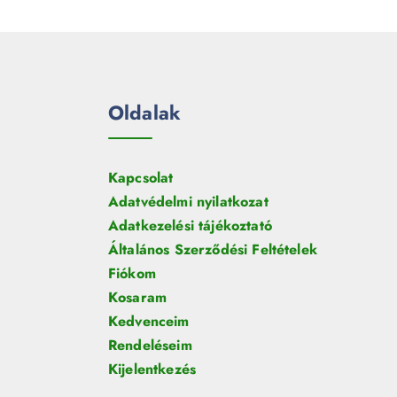
e
m
k
r
é
m
k
é
k
Oldalak
Kapcsolat
Adatvédelmi nyilatkozat
Adatkezelési tájékoztató
Általános Szerződési Feltételek
Fiókom
Kosaram
Kedvenceim
Rendeléseim
Kijelentkezés