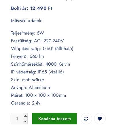
Bolti ár:
12 490 Ft
Műszaki adatok:
Teljesítmény: 6W
Feszültség: AC: 220-240V
Világítási szög: 0-60° (állítható)
Fényerő: 660 lm
Színhőmérséklet: 4000 Kelvin
IP védettség: IP65 (vízálló)
Szín: matt szürke
Anyaga: Alumínium
Méret: 100 x 100 x 100mm
Garancia: 2 év
Rejtett fali lámpa IP65 - 7092 mennyiség
Kosárba teszem