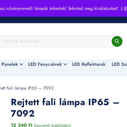
usú növénynevelő lámpák érkeztek! Tekintsd meg kínálatunkat! :)
B
 Panelek
LED Fénycsövek
LED Reflektorok
LED Sz
tett fali lámpa IP65 – 7092
Rejtett fali lámpa IP65 –
7092
12 340
Ft
(készletről érdeklődjön)