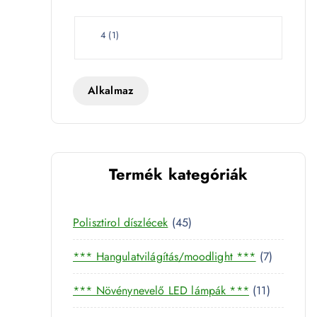
e
t
W
4
(
1
)
a
t
t
Alkalmaz
Termék kategóriák
4486 mennyiség
4
Polisztirol díszlécek
45
5
7
*** Hangulatvilágítás/moodlight ***
7
t
t
e
1
*** Növénynevelő LED lámpák ***
11
e
r
1
r