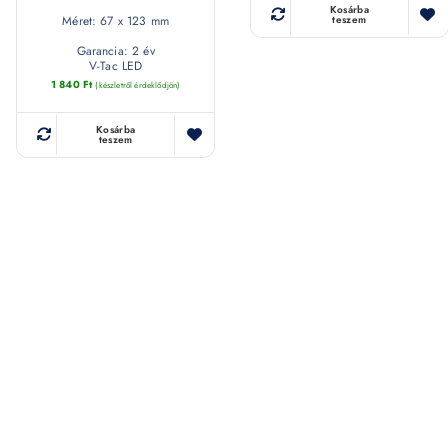
Kosárba
Méret: 67 x 123 mm
teszem
Garancia: 2 év
V-Tac LED
1 840
Ft
(készletről érdeklődjön)
Kosárba
teszem