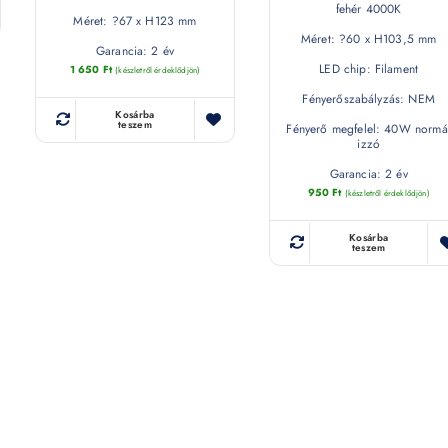
fehér 4000K
Méret: ?67 x H123 mm
Méret: ?60 x H103,5 mm
Garancia: 2 év
LED chip: Filament
1 650
Ft
(készletről érdeklődjön)
Fényerőszabályzás: NEM
Kosárba
teszem
Fényerő megfelel: 40W normá
izzó
Garancia: 2 év
950
Ft
(készletről érdeklődjön)
Kosárba
teszem