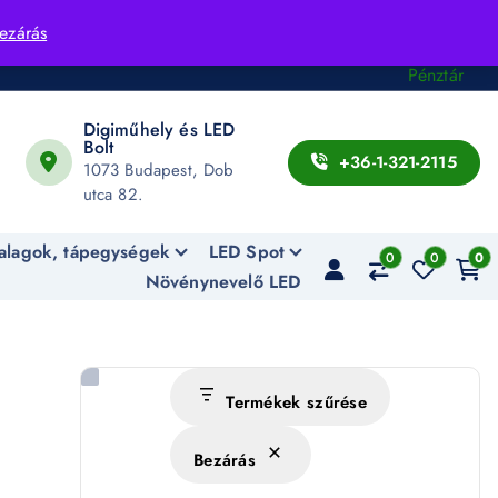
Fiók
ezárás
Kosár
Pénztár
Digiműhely és LED
Bolt
+36-1-321-2115
1073 Budapest, Dob
utca 82.
alagok, tápegységek
LED Spot
0
0
0
Növénynevelő LED
Termékek szűrése
Bezárás