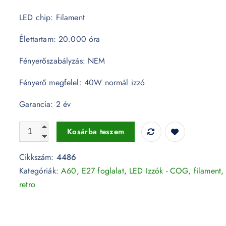
LED chip: Filament
Élettartam: 20.000 óra
Fényerőszabályzás: NEM
Fényerő megfelel: 40W normál izzó
Garancia: 2 év
Retro LED izzó - 4W Filament opál E27 A60 Meleg fehér 
Kosárba teszem
Cikkszám:
4486
Kategóriák:
A60
,
E27 foglalat
,
LED Izzók - COG, filament,
retro