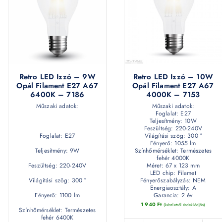
Retro LED Izzó – 9W
Retro LED Izzó – 10W
Opál Filament E27 A67
Opál Filament E27 A67
6400K – 7186
4000K – 7153
Műszaki adatok:
Műszaki adatok:
Foglalat: E27
Teljesítmény: 10W
Feszültség: 220-240V
Foglalat: E27
Világítási szög: 300 °
Fényerő: 1055 lm
Teljesítmény: 9W
Színhőmérséklet: Természetes
fehér 4000K
Feszültség: 220-240V
Méret: 67 x 123 mm
LED chip: Filamet
Világítási szög: 300 °
Fényerőszabályzás: NEM
Energiaosztály: A
Fényerő: 1100 lm
Garancia: 2 év
1 940
Ft
(készletről érdeklődjön)
Színhőmérséklet: Természetes
fehér 6400K