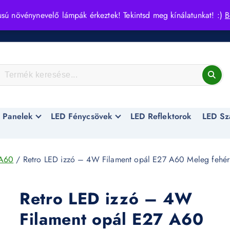
usú növénynevelő lámpák érkeztek! Tekintsd meg kínálatunkat! :)
B
 Panelek
LED Fénycsövek
LED Reflektorok
LED Sz
A60
/ Retro LED izzó – 4W Filament opál E27 A60 Meleg fehér
Retro LED izzó – 4W
Filament opál E27 A60