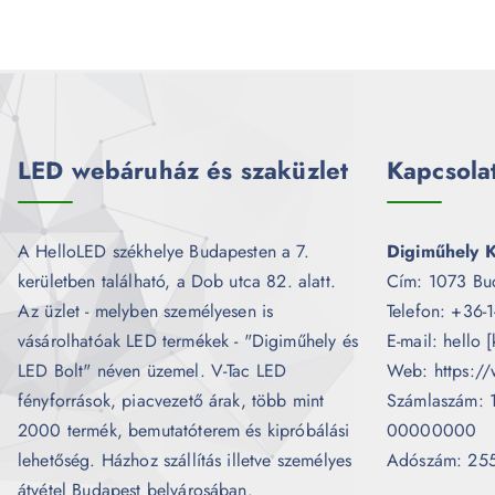
LED webáruház és szaküzlet
Kapcsola
A HelloLED székhelye Budapesten a 7.
Digiműhely K
kerületben található, a Dob utca 82. alatt.
Cím: 1073 Bu
Az üzlet - melyben személyesen is
Telefon: +36-
vásárolhatóak LED termékek - "Digiműhely és
E-mail: hello 
LED Bolt" néven üzemel. V-Tac LED
Web: https://
fényforrások, piacvezető árak, több mint
Számlaszám:
2000 termék, bemutatóterem és kipróbálási
00000000
lehetőség. Házhoz szállítás illetve személyes
Adószám: 25
átvétel Budapest belvárosában.