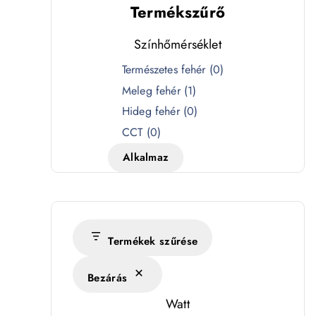
Termékszűrő
Színhőmérséklet
S
Természetes fehér
(
0
)
z
Meleg fehér
(
1
)
í
Hideg fehér
(
0
)
n
CCT
(
0
)
h
Alkalmaz
ő
m
é
r
s
Termékek szűrése
é
Bezárás
k
l
Watt