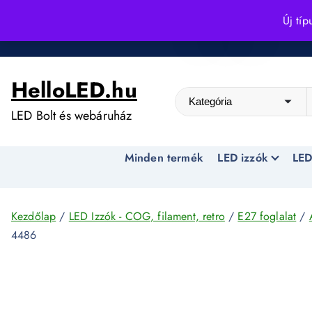
S
Új típ
k
Kedvező árak egész évben!
i
p
HelloLED.hu
t
o
LED Bolt és webáruház
c
o
Minden termék
LED izzók
LED
n
t
e
n
Kezdőlap
/
LED Izzók - COG, filament, retro
/
E27 foglalat
/
t
4486