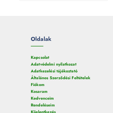
t
r
é
e
m
k
r
é
m
k
é
k
Oldalak
Kapcsolat
Adatvédelmi nyilatkozat
Adatkezelési tájékoztató
Általános Szerződési Feltételek
Fiókom
Kosaram
Kedvenceim
Rendeléseim
Kijelentkezés