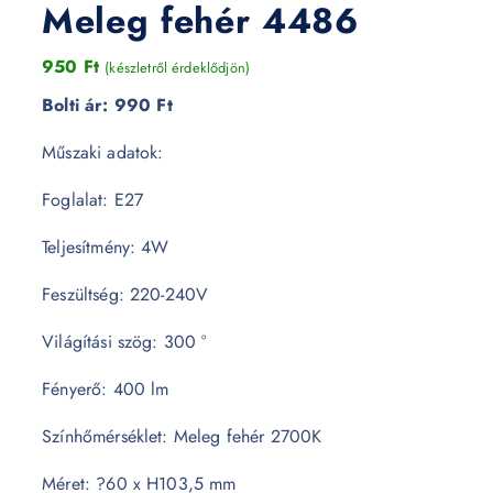
Meleg fehér 4486
950
Ft
(készletről érdeklődjön)
Bolti ár:
990 Ft
Műszaki adatok:
Foglalat: E27
Teljesítmény: 4W
Feszültség: 220-240V
Világítási szög: 300 °
Fényerő: 400 lm
Színhőmérséklet: Meleg fehér 2700K
Méret: ?60 x H103,5 mm