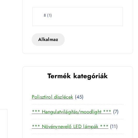
e
t
W
8
(
1
)
a
4485 mennyiség
t
t
Alkalmaz
Termék kategóriák
4
Polisztirol díszlécek
45
5
7
*** Hangulatvilágítás/moodlight ***
7
t
t
e
1
*** Növénynevelő LED lámpák ***
11
e
r
1
r