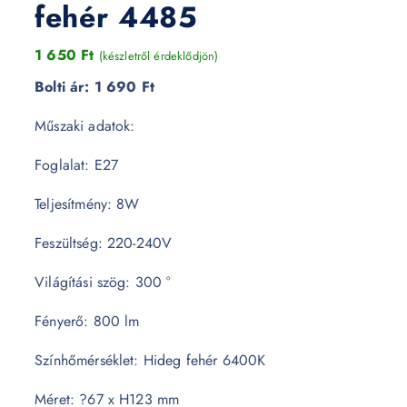
fehér 4485
1 650
Ft
(készletről érdeklődjön)
Bolti ár:
1 690 Ft
Műszaki adatok:
Foglalat: E27
Teljesítmény: 8W
Feszültség: 220-240V
Világítási szög: 300 °
Fényerő: 800 lm
Színhőmérséklet: Hideg fehér 6400K
Méret: ?67 x H123 mm