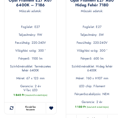
Opál Filament E27 A67
Opál Filament E27 A60
6400K – 7186
Hideg Fehér 7180
Műszaki adatok:
Műszaki adatok:
Foglalat: E27
Foglalat: E27
Teljesítmény: 9W
Teljesítmény: 5W
Feszültség: 220-240V
Feszültség: 220-240V
Világítási szög: 300 °
Világítási szög: 300 °
Fényerő: 1100 lm
Fényerő: 600 lm
Színhőmérséklet: Természetes
Színhőmérséklet: Hideg fehér
fehér 6400K
6400K
Méret: 67 x 123 mm
Méret: ?60 x H107 mm
Garancia: 2 év
LED chip: Filament
V-Tac LED
Fényerőszabályzás: NEM
1 840
Ft
(készletről érdeklődjön)
Garancia: 2 év
1 150
Ft
Kosárba
(készletről érdeklődjön)
teszem