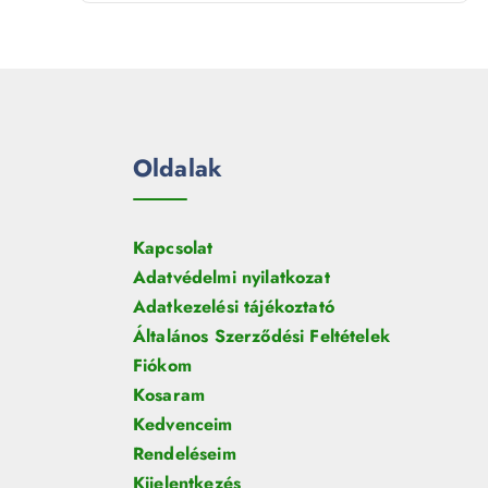
t
r
é
e
m
k
r
é
m
k
é
k
Oldalak
Kapcsolat
Adatvédelmi nyilatkozat
Adatkezelési tájékoztató
Általános Szerződési Feltételek
Fiókom
Kosaram
Kedvenceim
Rendeléseim
Kijelentkezés