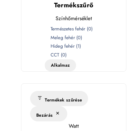
Termékszűrő
Színhőmérséklet
S
Természetes fehér
(
0
)
z
Meleg fehér
(
0
)
í
Hideg fehér
(
1
)
n
CCT
(
0
)
h
Alkalmaz
ő
m
é
r
s
Termékek szűrése
é
Bezárás
k
l
Watt