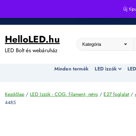
S
Új típ
k
Kedvező árak egész évben!
i
p
HelloLED.hu
t
o
LED Bolt és webáruház
c
o
Minden termék
LED izzók
LED
n
t
e
n
Kezdőlap
/
LED Izzók - COG, filament, retro
/
E27 foglalat
/
t
4485