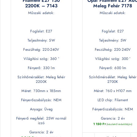
Filament E27 T30
Opál Filament E27 A6
2200K – 7143
Meleg Fehér 7178
Műszaki adatok:
Műszaki adatok:
Foglalat: E27
Foglalat: E27
Teljesítmény: 5W
Teljesítmény: 5W
Feszültség: 220-240V
Feszültség: 220-240V
Világítási szög: 360 °
Világítási szög: 300 °
Fényerő: 330 lm
Fényerő: 600 lm
Színhőmérséklet: Meleg fehér
Színhőmérséklet: Meleg fehér
2200K
2700K
Méret: ?30mm x 185mm
Méret: ?60 x H107 mm
Fényerőszabályzás: NEM
LED chip: Filament
Anyaga: Üveg
Fényerőszabályzás: NEM
Fényerő megfelel: 25W normál
Garancia: 2 év
izzó
1 150
Ft
(készletről érdeklődjön)
Garancia: 2 év