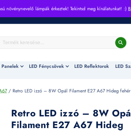
usú növénynevelő lámpák érkeztek! Tekintsd meg kínálatunkat! :)
B
 Panelek
LED Fénycsövek
LED Reflektorok
LED Sz
A67
/ Retro LED izzó – 8W Opál Filament E27 A67 Hideg fehér
Retro LED izzó – 8W Opá
Filament E27 A67 Hideg