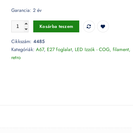
Garancia: 2 év
Retro LED izzó - 8W Opál Filament E27 A67 Hideg fehér 
Kosárba teszem
Cikkszám:
4485
Kategóriák:
A67
,
E27 foglalat
,
LED Izzók - COG, filament,
retro