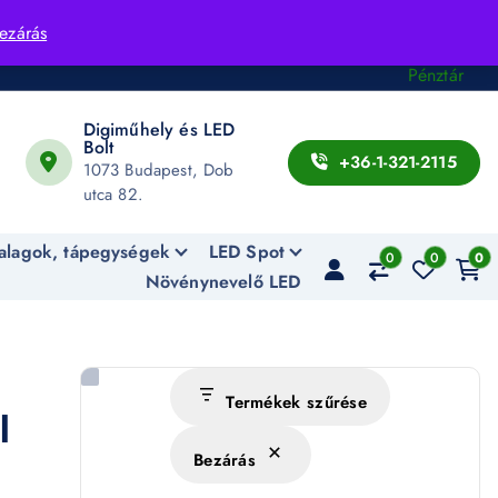
Fiók
ezárás
Kosár
Pénztár
Digiműhely és LED
Bolt
+36-1-321-2115
1073 Budapest, Dob
utca 82.
alagok, tápegységek
LED Spot
0
0
0
Növénynevelő LED
Termékek szűrése
l
Bezárás