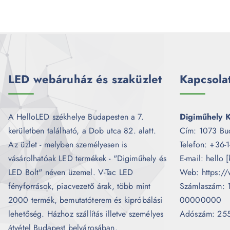
LED webáruház és szaküzlet
Kapcsola
A HelloLED székhelye Budapesten a 7.
Digiműhely K
kerületben található, a Dob utca 82. alatt.
Cím: 1073 Bu
Az üzlet - melyben személyesen is
Telefon: +36-
vásárolhatóak LED termékek - "Digiműhely és
E-mail: hello 
LED Bolt" néven üzemel. V-Tac LED
Web: https://
fényforrások, piacvezető árak, több mint
Számlaszám:
2000 termék, bemutatóterem és kipróbálási
00000000
lehetőség. Házhoz szállítás illetve személyes
Adószám: 25
átvétel Budapest belvárosában.