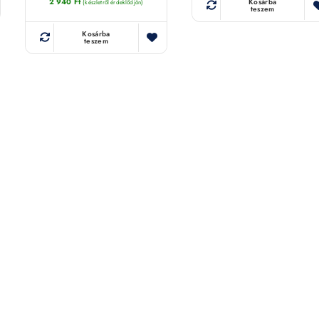
2 940
Ft
Kosárba
(készletről érdeklődjön)
teszem
Kosárba
teszem