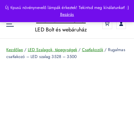
S
Új típusú növénynevelő lámpák érkeztek! Tekintsd meg kínálatunkat! :)
k
Bezárás
HelloLED.hu
i
0
p
LED Bolt és webáruház
t
o
c
Kezdőlap
/
LED Szalagok, tápegységek
/
Csatlakozók
/ Rugalmas
o
csatlakozó – LED szalag 3528 – 3500
n
t
e
n
t