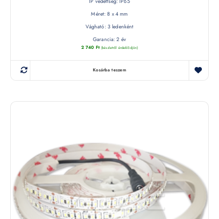
IP védettség: IP65
Méret: 8 x 4 mm
Vágható: 3 ledenként
Garancia: 2 év
2 740
Ft
(készletről érdeklődjön)
Kosárba teszem