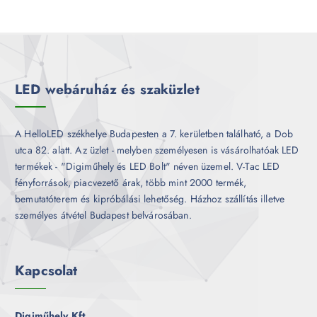
e
m
k
r
é
m
k
é
k
LED webáruház és szaküzlet
A HelloLED székhelye Budapesten a 7. kerületben található, a Dob
utca 82. alatt. Az üzlet - melyben személyesen is vásárolhatóak LED
termékek - "Digiműhely és LED Bolt" néven üzemel. V-Tac LED
fényforrások, piacvezető árak, több mint 2000 termék,
bemutatóterem és kipróbálási lehetőség. Házhoz szállítás illetve
személyes átvétel Budapest belvárosában.
Kapcsolat
Digiműhely Kft.