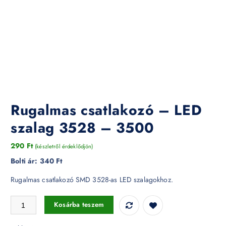
Rugalmas csatlakozó – LED
szalag 3528 – 3500
290
Ft
(készletről érdeklődjön)
Bolti ár:
340 Ft
Rugalmas csatlakozó SMD 3528-as LED szalagokhoz.
Rugalmas csatlakozó - LED szalag 3528 - 3500 mennyiség
Kosárba teszem