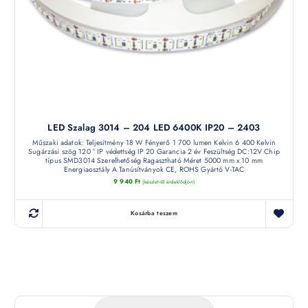
LED Szalag 3014 – 204 LED 6400K IP20 – 2403
Műszaki adatok: Teljesítmény 18 W Fényerő 1 700 lumen Kelvin 6 400 Kelvin
Sugárzási szög 120 ° IP védettség IP 20 Garancia 2 év Feszültség DC:12V Chip
típus SMD3014 Szerelhetőség Ragasztható Méret 5000 mm x 10 mm
Energiaosztály A Tanúsítványok CE, ROHS Gyártó V-TAC
9 940
Ft
(készletről érdeklődjön)
Kosárba teszem