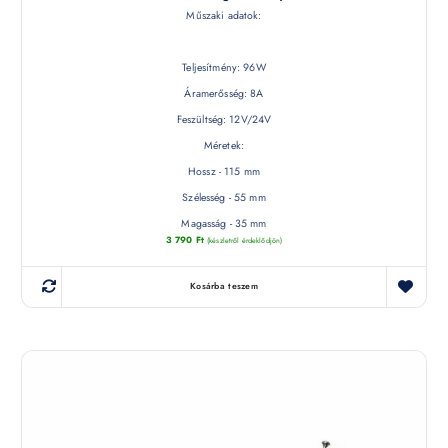
Műszaki adatok:
Teljesítmény: 96W
Áramerősség: 8A
Feszültség: 12V/24V
Méretek:
Hossz - 115 mm
Szélesség - 55 mm
Magasság - 35 mm
3 790
Ft
(készletről érdeklődjön)
Kosárba teszem