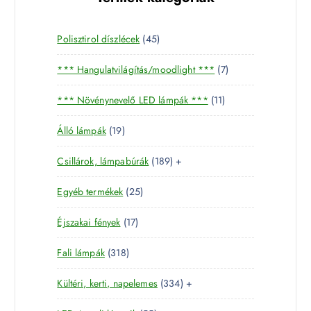
4
Polisztirol díszlécek
45
5
7
*** Hangulatvilágítás/moodlight ***
7
t
t
e
1
*** Növénynevelő LED lámpák ***
11
e
r
1
r
m
1
Álló lámpák
19
t
m
é
9
e
é
k
1
Csillárok, lámpabúrák
189
+
t
r
k
8
e
m
2
Egyéb termékek
25
9
r
é
5
t
m
k
1
Éjszakai fények
17
t
e
é
7
e
r
k
3
Fali lámpák
318
t
r
m
1
e
m
é
3
Kültéri, kerti, napelemes
334
+
8
r
é
k
3
t
m
k