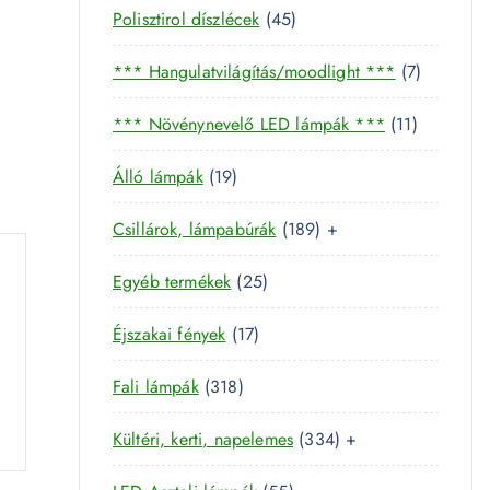
4
Polisztirol díszlécek
45
5
7
*** Hangulatvilágítás/moodlight ***
7
t
t
e
1
*** Növénynevelő LED lámpák ***
11
e
r
1
r
m
1
Álló lámpák
19
t
m
é
9
e
é
k
1
Csillárok, lámpabúrák
189
+
t
r
k
8
e
m
2
Egyéb termékek
25
9
r
é
5
t
m
k
1
Éjszakai fények
17
t
e
é
7
e
r
k
3
Fali lámpák
318
t
r
m
1
e
m
é
3
Kültéri, kerti, napelemes
334
+
8
r
é
k
3
t
m
k