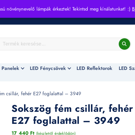
usú növénynevelő lámpák érkeztek! Tekintsd meg kínálatunkat! :)
B
 Panelek
LED Fénycsövek
LED Reflektorok
LED Sz
m csillár, fehér E27 foglalattal – 3949
Sokszög fém csillár, fehér
E27 foglalattal – 3949
17 440
Ft
(készletről érdeklődjön)