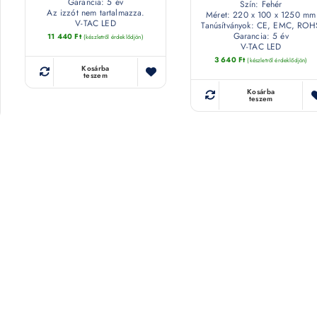
Garancia: 5 év
Szín: Fehér
Az izzót nem tartalmazza.
Méret: 220 x 100 x 1250 mm
V-TAC LED
Tanúsítványok: CE, EMC, ROH
Garancia: 5 év
11 440
Ft
(készletről érdeklődjön)
V-TAC LED
3 640
Ft
(készletről érdeklődjön)
Kosárba
teszem
Kosárba
teszem