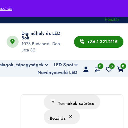
Fiók
ezárás
Kosár
Pénztár
Digiműhely és LED
Bolt
+36-1-321-2115
1073 Budapest, Dob
utca 82.
alagok, tápegységek
LED Spot
0
0
0
Növénynevelő LED
Termékek szűrése
Bezárás