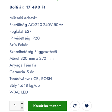
Bolti ár:
17 490 Ft
Műszaki adatok:
Feszültség AC:220-240V,50Hz
Foglalat E27
IP védettség IP20
Szín Fehér
Szerelhetőség Függeszthető
Méret 320 mm x 270 mm
Anyaga Fém Fa
Garancia 5 év
Tanúsítványok CE, ROSH
Súly 1,648 kg/db
V-TAC LED
Sokszög fém csillár, fehér E27 foglalattal - 3949 mennyiség
Kosárba teszem