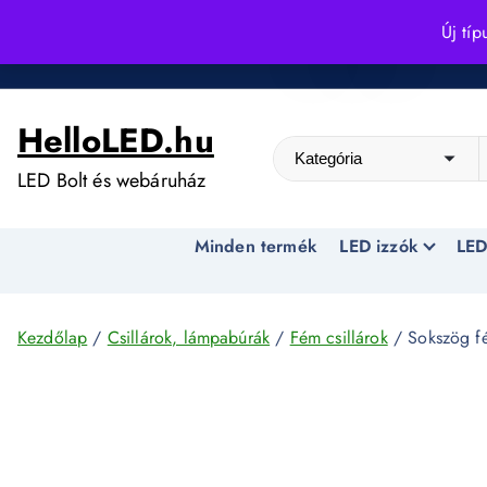
S
Új típ
k
Kedvező árak egész évben!
i
p
HelloLED.hu
t
o
LED Bolt és webáruház
c
o
Minden termék
LED izzók
LED
n
t
e
n
Kezdőlap
/
Csillárok, lámpabúrák
/
Fém csillárok
/ Sokszög fé
t