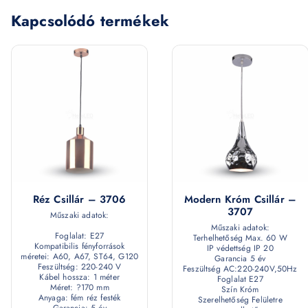
Kapcsolódó termékek
Réz Csillár – 3706
Modern Króm Csillár –
3707
Műszaki adatok:
Műszaki adatok:
Foglalat: E27
Terhelhetőség Max. 60 W
Kompatibilis fényforrások
IP védettség IP 20
méretei: A60, A67, ST64, G120
Garancia 5 év
Feszültség: 220-240 V
Feszültség AC:220-240V,50Hz
Kábel hossza: 1 méter
Foglalat E27
Méret: ?170 mm
Szín Króm
Anyaga: fém réz festék
Szerelhetőség Felületre
Garancia: 5 év