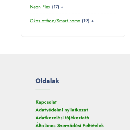
0
r
é
1
Neon Flex
17
+
t
m
k
7
e
é
1
Okos otthon/Smart home
19
+
t
r
k
9
e
m
t
r
é
e
m
k
r
é
m
k
é
k
Oldalak
Kapcsolat
Adatvédelmi nyilatkozat
Adatkezelési tájékoztató
Általános Szerződési Feltételek