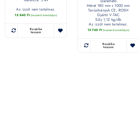
szerelhető
Méret 180 mm x 1000 mm
Az izzót nem tartalmaz.
Tanúsítványok CE, ROSH
Gyártó V-TAC
15 840
Ft
(készletről érdeklődjön)
Súly 1,12 kg/db
Az izzót nem tartalmaz.
Kosárba
13 740
Ft
(készletről érdeklődjön)
teszem
Kosárba
teszem