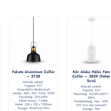
Fekete Alumínium Csillár
Kör Alakú Hálós Fém
– 3728
Csillár – 3829 (fehér
Szín)
Műszaki adatok:
Foglalat: E27
Műszaki adatok:
Kompatibilis fényforrások
Foglalat: E27
méretei: A60, A67, ST64, G120
Feszültség: AC220-240V /
Feszültség: 220-240V
50Hz
Kábel hossza: 1 méter
Terhelhetőség: Max. 60W
Méret: 230 x 310 x 1150mm
LED izzó nem tartozék!
Anyaga: Alumínium Fém
Anyaga: Fém