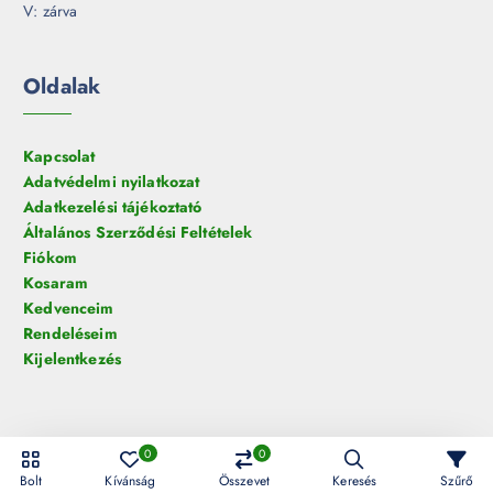
V: zárva
Oldalak
Kapcsolat
Adatvédelmi nyilatkozat
Adatkezelési tájékoztató
Általános Szerződési Feltételek
Fiókom
Kosaram
Kedvenceim
Rendeléseim
Kijelentkezés
0
0
© 2026 HelloLED.hu Digiműhely Kft. | Minden jog fenntartva!
Bolt
Kívánság
Összevet
Keresés
Szűrő