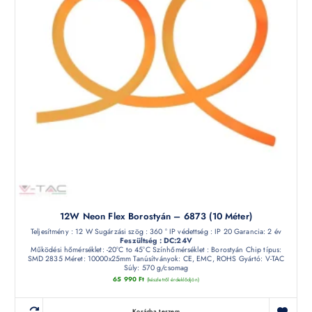
12W Neon Flex Borostyán – 6873 (10 Méter)
Teljesítmény : 12 W Sugárzási szög : 360 ° IP védettség : IP 20 Garancia: 2 év
Feszültség : DC:24V
Működési hőmérséklet: -20°C to 45°C Színhőmérséklet : Borostyán Chip típus:
SMD 2835 Méret: 10000x25mm Tanúsítványok: CE, EMC, ROHS Gyártó: V-TAC
Súly: 570 g/csomag
65 990
Ft
(készletről érdeklődjön)
Kosárba teszem