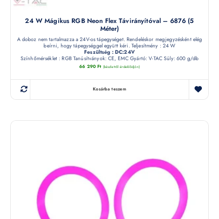
24 W Mágikus RGB Neon Flex Távirányítóval – 6876 (5
Méter)
A doboz nem tartalmazza a 24V-os tápegységet. Rendeléskor megjegyzésként elég
beírni, hogy tápegységgel együtt kéri. Teljesítmény : 24 W
Feszültség : DC:24V
Színhőmérséklet : RGB Tanúsítványok: CE, EMC Gyártó: V-TAC Súly: 600 g/db
66 290
Ft
(készletről érdeklődjön)
Kosárba teszem