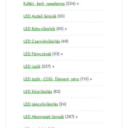
3
Kültéri, kerti, napelemes
334
+
8
r
é
k
3
t
m
k
5
LED Asztali lámpák
55
4
e
é
5
t
r
k
5
LED Bútorvilágítók
50
+
t
e
m
0
e
r
é
4
LED Csarnokvilágítás
48
t
r
m
k
8
e
m
é
5
LED Fénycsövek
53
+
t
r
é
k
3
e
m
k
2
LED izzók
257
+
t
r
é
5
e
m
k
1
LED Izzók - COG, filament, retro
115
+
7
r
é
1
t
m
k
8
LED Közvilágítás
82
5
e
é
2
t
r
k
2
LED Lépcsővilágítás
24
t
e
m
4
e
r
é
2
LED Mennyezeti lámpák
287
+
t
r
m
k
8
e
m
é