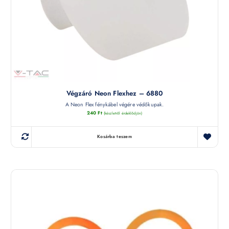
Végzáró Neon Flexhez – 6880
A Neon Flex fénykábel végére védőkupak.
240
Ft
(készletről érdeklődjön)
Kosárba teszem