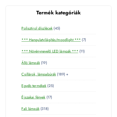
Termék kategóriák
4
Polisztirol díszlécek
45
5
7
*** Hangulatvilágítás/moodlight ***
7
t
t
e
1
*** Növénynevelő LED lámpák ***
11
e
r
1
r
m
1
Álló lámpák
19
t
m
é
9
e
é
k
1
Csillárok, lámpabúrák
189
+
t
r
k
8
e
m
2
Egyéb termékek
25
9
r
é
5
t
m
k
1
Éjszakai fények
17
t
e
é
7
e
r
k
3
Fali lámpák
318
t
r
m
1
e
m
é