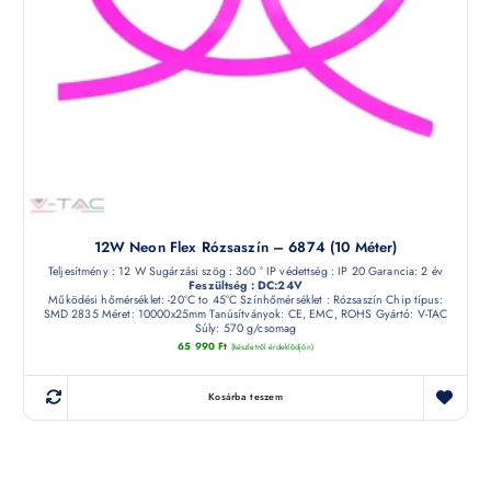
12W Neon Flex Rózsaszín – 6874 (10 Méter)
Teljesítmény : 12 W Sugárzási szög : 360 ° IP védettség : IP 20 Garancia: 2 év
Feszültség : DC:24V
Működési hőmérséklet: -20°C to 45°C Színhőmérséklet : Rózsaszín Chip típus:
SMD 2835 Méret: 10000x25mm Tanúsítványok: CE, EMC, ROHS Gyártó: V-TAC
Súly: 570 g/csomag
65 990
Ft
(készletről érdeklődjön)
Kosárba teszem