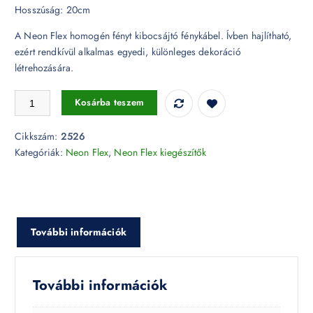
Hosszúság: 20cm
A Neon Flex homogén fényt kibocsájtó fénykábel. Ívben hajlítható,
ezért rendkívül alkalmas egyedi, különleges dekoráció
létrehozására.
Tápkábel Neon Flex-hez 24V (3331)- 2526 mennyiség
Kosárba teszem
Cikkszám:
2526
Kategóriák:
Neon Flex
,
Neon Flex kiegészítők
További információk
További információk