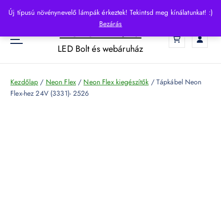
S
Új típusú növénynevelő lámpák érkeztek! Tekintsd meg kínálatunkat! :)
k
Bezárás
HelloLED.hu
i
0
p
LED Bolt és webáruház
t
o
c
Kezdőlap
/
Neon Flex
/
Neon Flex kiegészítők
/ Tápkábel Neon
o
Flex-hez 24V (3331)- 2526
n
t
e
n
t