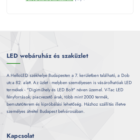
é
9
e
m
k
t
r
é
e
m
k
r
é
m
k
é
k
LED webáruház és szaküzlet
A HelloLED székhelye Budapesten a 7. kerületben található, a Dob
utca 82. alatt. Az üzlet - melyben személyesen is vásárolhatóak LED
termékek - "Digiműhely és LED Bolt" néven üzemel. V-Tac LED
fényforrások, piacvezető árak, több mint 2000 termék,
bemutatóterem és kipróbálási lehetőség. Házhoz szállítás illetve
személyes átvétel Budapest belvárosában.
Kapcsolat