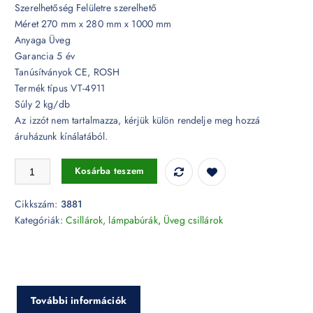
Szerelhetőség Felületre szerelhető
Méret 270 mm x 280 mm x 1000 mm
Anyaga Üveg
Garancia 5 év
Tanúsítványok CE, ROSH
Termék típus VT-4911
Súly 2 kg/db
Az izzót nem tartalmazza, kérjük külön rendelje meg hozzá
áruházunk kínálatából.
Üveg design csillár - 3881 mennyiség
Kosárba teszem
Cikkszám:
3881
Kategóriák:
Csillárok, lámpabúrák
,
Üveg csillárok
További információk