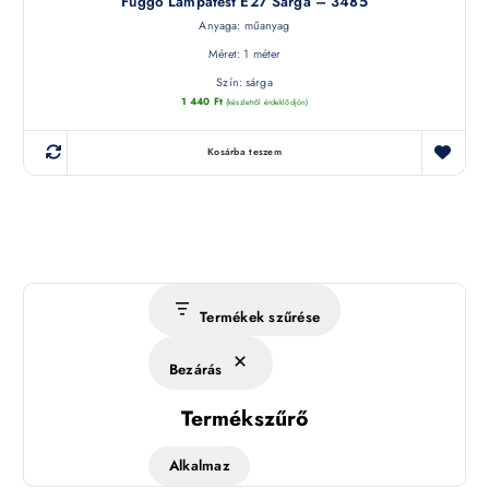
Függő Lámpatest E27 Sárga – 3485
Anyaga: műanyag
Méret: 1 méter
Szín: sárga
1 440
Ft
(készletről érdeklődjön)
Kosárba teszem
Termékek szűrése
Bezárás
Termékszűrő
Alkalmaz