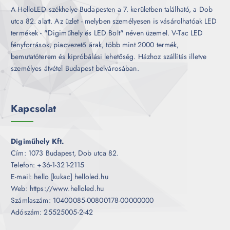
A HelloLED székhelye Budapesten a 7. kerületben található, a Dob
utca 82. alatt. Az üzlet - melyben személyesen is vásárolhatóak LED
termékek - "Digiműhely és LED Bolt" néven üzemel. V-Tac LED
fényforrások, piacvezető árak, több mint 2000 termék,
bemutatóterem és kipróbálási lehetőség. Házhoz szállítás illetve
személyes átvétel Budapest belvárosában.
Kapcsolat
Digiműhely Kft.
Cím: 1073 Budapest, Dob utca 82.
Telefon: +36-1-321-2115
E-mail: hello [kukac] helloled.hu
Web: https://www.helloled.hu
Számlaszám: 10400085-00800178-00000000
Adószám: 25525005-2-42