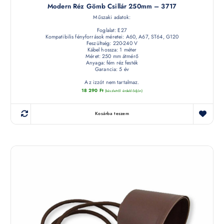
Modern Réz Gömb Csillár 250mm – 3717
Műszaki adatok:
Foglalat: E27
Kompatibilis fényforrások méretei: A60, A67, ST64, G120
Feszültség: 220-240 V
Kábel hossza: 1 méter
Méret: 250 mm átmérő
Anyaga: fém réz festék
Garancia: 5 év
Az izzót nem tartalmaz.
18 290
Ft
(készletről érdeklődjön)
Kosárba teszem