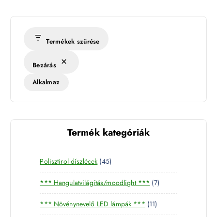
Termékek szűrése
Bezárás
Alkalmaz
Termék kategóriák
4
Polisztirol díszlécek
45
5
7
*** Hangulatvilágítás/moodlight ***
7
t
t
e
1
*** Növénynevelő LED lámpák ***
11
e
r
1
r
m