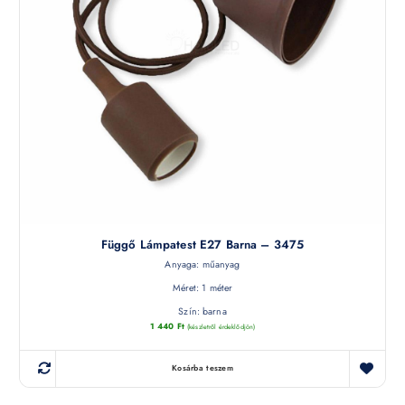
Függő Lámpatest E27 Barna – 3475
Anyaga: műanyag
Méret: 1 méter
Szín: barna
1 440
Ft
(készletről érdeklődjön)
Kosárba teszem