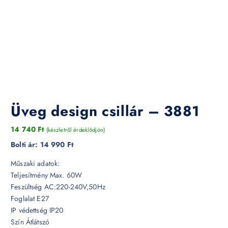
Üveg design csillár – 3881
14 740
Ft
(készletről érdeklődjön)
Bolti ár:
14 990 Ft
Műszaki adatok:
Teljesítmény Max. 60W
Feszültség AC:220-240V,50Hz
Foglalat E27
IP védettség IP20
Szín Átlátszó