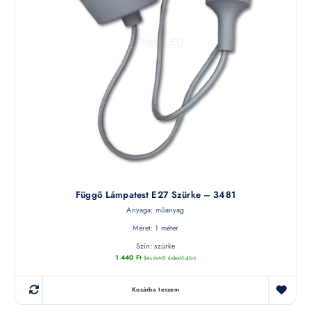
Függő Lámpatest E27 Szürke – 3481
Anyaga: műanyag
Méret: 1 méter
Szín: szürke
1 440
Ft
(készletről érdeklődjön)
Kosárba teszem