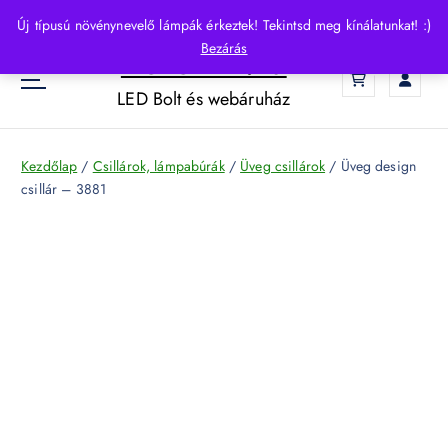
S
Új típusú növénynevelő lámpák érkeztek! Tekintsd meg kínálatunkat! :)
k
Bezárás
HelloLED.hu
i
0
p
LED Bolt és webáruház
t
o
c
Kezdőlap
/
Csillárok, lámpabúrák
/
Üveg csillárok
/ Üveg design
o
csillár – 3881
n
t
e
n
t