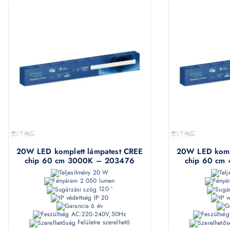
20W LED komplett lámpatest CREE
20W LED kompl
chip 60 cm 3000K – 203476
chip 60 cm
20 W
2 050 lumen
120 °
IP 20
6 év
AC:220-240V,50Hz
Felületre szerelhető