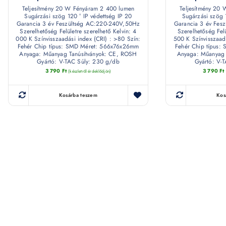
Teljesítmény 20 W Fényáram 2 400 lumen
Teljesítmény 20
Sugárzási szög 120 ° IP védettség IP 20
Sugárzási szög 
Garancia 3 év Feszültség AC:220-240V,50Hz
Garancia 3 év Fes
Szerelhetőség Felületre szerelhető Kelvin: 4
Szerelhetőség Felü
000 K Színvisszaadási index (CRI) : >80 Szín:
500 K Színvisszaad
Fehér Chip típus: SMD Méret: 566x76x26mm
Fehér Chip típus
Anyaga: Műanyag Tanúsítványok: CE, ROSH
Anyaga: Műanyag 
Gyártó: V-TAC Súly: 230 g/db
Gyártó: V-
3 790
Ft
3 790
Ft
(készletről érdeklődjön)
Kosárba teszem
Kos