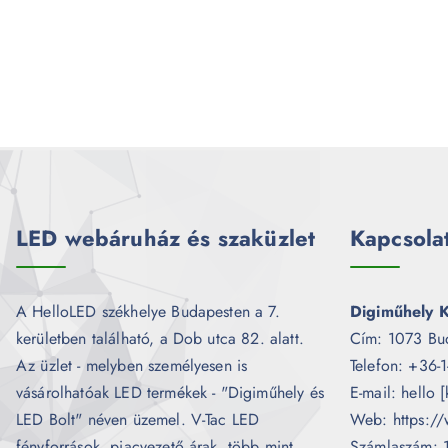
LED webáruház és szaküzlet
Kapcsola
A HelloLED székhelye Budapesten a 7.
Digiműhely K
kerületben található, a Dob utca 82. alatt.
Cím: 1073 Bu
Az üzlet - melyben személyesen is
Telefon: +36-
vásárolhatóak LED termékek - "Digiműhely és
E-mail: hello 
LED Bolt" néven üzemel. V-Tac LED
Web: https://
fényforrások, piacvezető árak, több mint
Számlaszám: