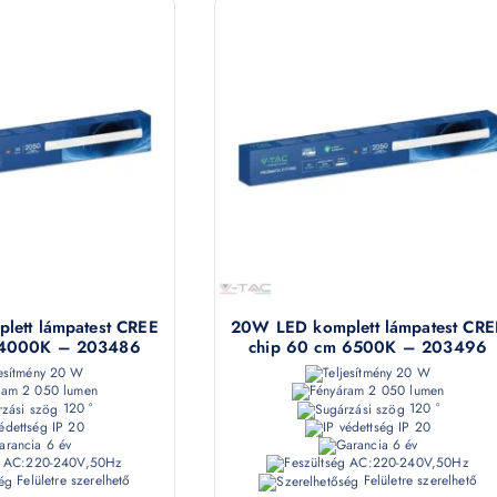
ett lámpatest CREE
20W LED komplett lámpatest CRE
 4000K – 203486
chip 60 cm 6500K – 203496
20 W
20 W
2 050 lumen
2 050 lumen
120 °
120 °
IP 20
IP 20
6 év
6 év
AC:220-240V,50Hz
AC:220-240V,50Hz
Felületre szerelhető
Felületre szerelhető