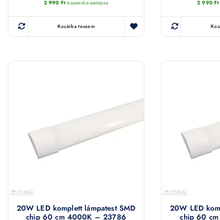
2 990
Ft
2 990
Ft
(készletről érdeklődjön)
Kosárba teszem
Kos
20W LED komplett lámpatest SMD
20W LED komp
chip 60 cm 4000K – 23786
chip 60 c