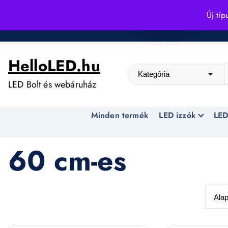
S
Új típ
k
Kedvező árak egész évben!
i
p
HelloLED.hu
t
o
LED Bolt és webáruház
c
o
Minden termék
LED izzók
LED
n
t
e
60 cm-es
n
t