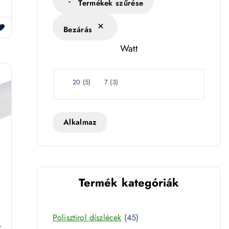
s
Termékek szűrése
é
Bezárás
k
l
Watt
e
t
W
20
(
5
)
7
(
3
)
a
t
t
Alkalmaz
Termék kategóriák
4
Polisztirol díszlécek
45
–