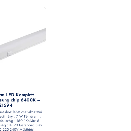
m LED Komplett
msung chip 6400K –
21694
máshoz lehet csatlakoztatni
esítmény : 7 W Fényáram :
si szög : 160 ° Kelvin: 6
tség : IP 20 Garancia: 5 év
AC:220-240V Működési