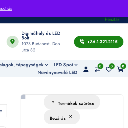
Fiók
ezárás
Kosár
Pénztár
Digiműhely és LED
Bolt
+36-1-321-2115
1073 Budapest, Dob
utca 82.
alagok, tápegységek
LED Spot
0
0
0
Növénynevelő LED
Termékek szűrése
ve
Bezárás