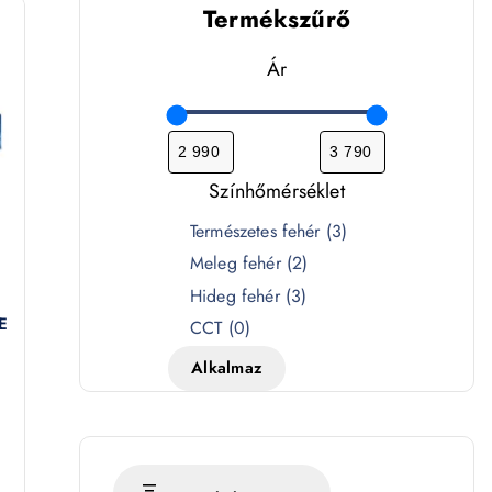
Termékszűrő
Ár
Színhőmérséklet
S
Természetes fehér
(
3
)
z
Meleg fehér
(
2
)
í
Hideg fehér
(
3
)
n
E
CCT
(
0
)
h
Alkalmaz
ő
m
é
r