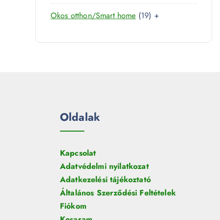
k
7
e
é
1
Okos otthon/Smart home
19
+
t
r
k
9
e
m
t
r
é
e
m
k
r
é
m
k
é
k
Oldalak
Kapcsolat
Adatvédelmi nyilatkozat
Adatkezelési tájékoztató
Általános Szerződési Feltételek
Fiókom
Kosaram