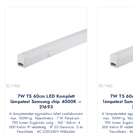
7W T5 60cm LED Komplett
7W T5 60c
lámpatest Samsung chip 4000K –
lámpatest Sa
21693
A lámpatesteket egymáshoz lehet csatlakoztatni
A lámpatesteket egy
max. 100W-ig. Teljesítmény : 7 W Fényáram :
max. 100W-ig. Telj
700 lumen Sugárzási szög : 160 ° Kelvin: 4
700 lumen Sugárzá
000 Kelvin IP védettség : IP 20 Garancia: 5 év
500 Kelvin IP védet
Feszültség : AC:220-240V Működési
Feszültség : 