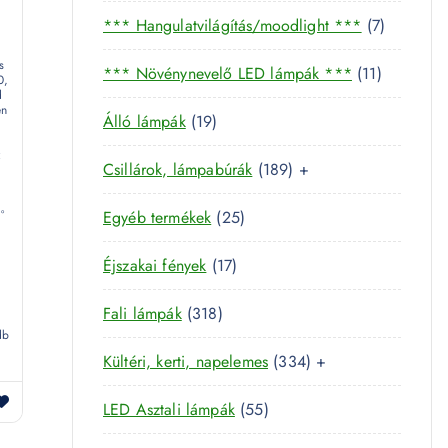
5
7
*** Hangulatvilágítás/moodlight ***
7
t
t
e
s
1
*** Növénynevelő LED lámpák ***
11
e
0,
r
d
1
r
m
en
1
Álló lámpák
19
t
m
é
9
e
z
é
k
1
Csillárok, lámpabúrák
189
+
t
r
k
8
e
m
2
°
Egyéb termékek
25
9
r
é
5
t
m
k
:
1
Éjszakai fények
17
t
e
é
7
e
r
k
3
Fali lámpák
318
t
r
m
db
1
e
m
é
3
Kültéri, kerti, napelemes
334
+
8
r
é
k
3
t
m
k
5
LED Asztali lámpák
55
4
e
é
5
t
r