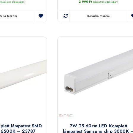
2 990
Ft
(készletről érdeklődjön)
(készletről érdeklődjön)
árba teszem
Kosárba teszem
lett lámpatest SMD
7W T5 60cm LED Komplett
m 6500K – 23787
lámpatest Samsung chip 3000K 