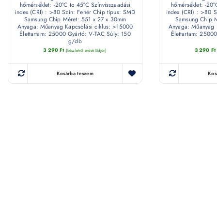
hőmérséklet: -20°C to 45°C Színvisszaadási
hőmérséklet: -20°
index (CRI) : >80 Szín: Fehér Chip típus: SMD
index (CRI) : >80 S
Samsung Chip Méret: 551 x 27 x 30mm
Samsung Chip M
Anyaga: Műanyag Kapcsolási ciklus: >15000
Anyaga: Műanyag K
Élettartam: 25000 Gyártó: V-TAC Súly: 150
Élettartam: 25000
g/db
3 290
Ft
3 290
Ft
(készletről érdeklődjön)
Kosárba teszem
Kos