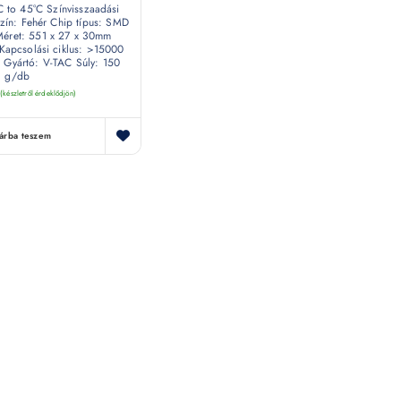
C to 45°C Színvisszaadási
zín: Fehér Chip típus: SMD
éret: 551 x 27 x 30mm
apcsolási ciklus: >15000
 Gyártó: V-TAC Súly: 150
g/db
(készletről érdeklődjön)
árba teszem