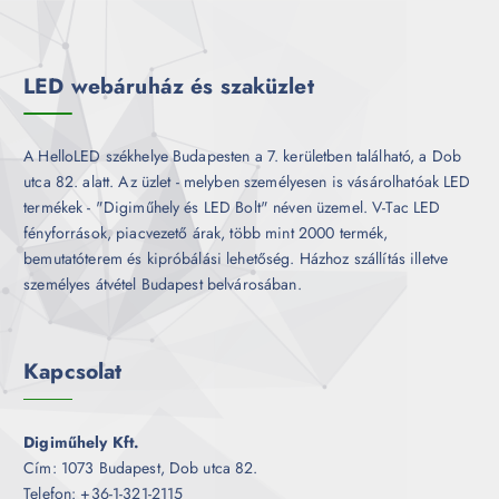
m
k
é
k
LED webáruház és szaküzlet
A HelloLED székhelye Budapesten a 7. kerületben található, a Dob
utca 82. alatt. Az üzlet - melyben személyesen is vásárolhatóak LED
termékek - "Digiműhely és LED Bolt" néven üzemel. V-Tac LED
fényforrások, piacvezető árak, több mint 2000 termék,
bemutatóterem és kipróbálási lehetőség. Házhoz szállítás illetve
személyes átvétel Budapest belvárosában.
Kapcsolat
Digiműhely Kft.
Cím: 1073 Budapest, Dob utca 82.
Telefon: +36-1-321-2115