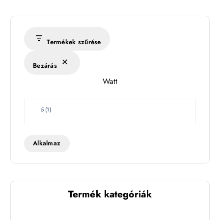
m
é
r
s
Termékek szűrése
é
k
Bezárás
l
Watt
e
t
W
5
(
1
)
a
t
t
Alkalmaz
Termék kategóriák