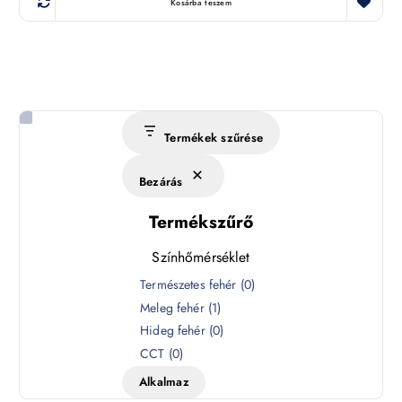
Kosárba teszem
Termékek szűrése
Bezárás
Termékszűrő
Színhőmérséklet
S
Természetes fehér
(
0
)
z
Meleg fehér
(
1
)
í
Hideg fehér
(
0
)
n
CCT
(
0
)
h
Alkalmaz
ő