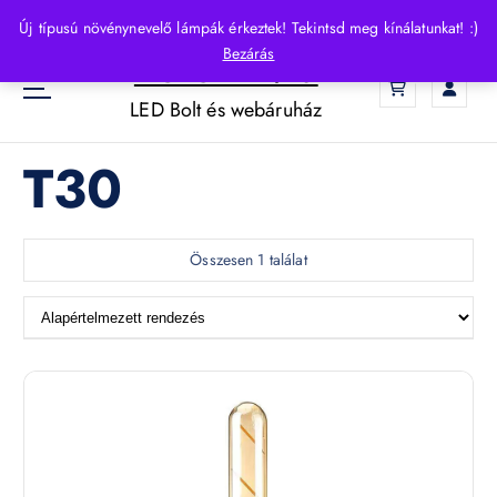
S
Új típusú növénynevelő lámpák érkeztek! Tekintsd meg kínálatunkat! :)
k
Bezárás
HelloLED.hu
i
0
p
LED Bolt és webáruház
t
o
T30
c
o
n
t
Összesen 1 találat
e
n
t