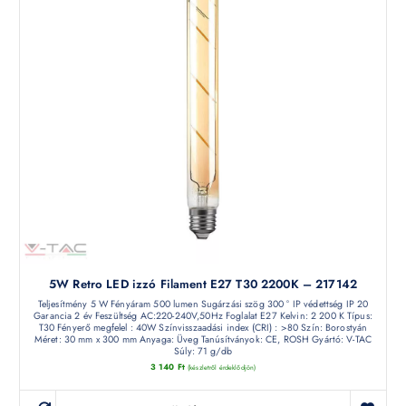
5W Retro LED izzó Filament E27 T30 2200K – 217142
Teljesítmény 5 W Fényáram 500 lumen Sugárzási szög 300 ° IP védettség IP 20
Garancia 2 év Feszültség AC:220-240V,50Hz Foglalat E27 Kelvin: 2 200 K Típus:
T30 Fényerő megfelel : 40W Színvisszaadási index (CRI) : >80 Szín: Borostyán
Méret: 30 mm x 300 mm Anyaga: Üveg Tanúsítványok: CE, ROSH Gyártó: V-TAC
Súly: 71 g/db
3 140
Ft
(készletről érdeklődjön)