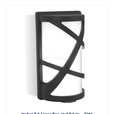
Modern Fali Lámpa Búra, Matt Fekete – 7064