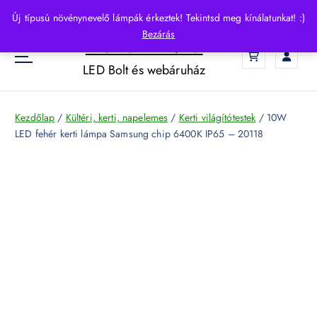
S
Új típusú növénynevelő lámpák érkeztek! Tekintsd meg kínálatunkat! :)
k
Bezárás
HelloLED.hu
i
0
p
LED Bolt és webáruház
t
o
c
Kezdőlap
/
Kültéri, kerti, napelemes
/
Kerti világítótestek
/ 10W
o
LED fehér kerti lámpa Samsung chip 6400K IP65 – 20118
n
t
e
n
t