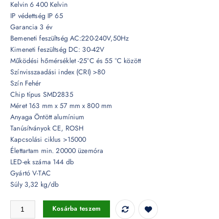
Kelvin 6 400 Kelvin
IP védettség IP 65
Garancia 3 év
Bemeneti feszültség AC:220-240V,50Hz
Kimeneti feszültség DC: 30-42V
Működési hőmérséklet -25°C és 55 °C között
Színvisszaadási index (CRI) >80
Szín Fehér
Chip típus SMD2835
Méret 163 mm x 57 mm x 800 mm
Anyaga Öntött alumínium
Tanúsítványok CE, ROSH
Kapcsolási ciklus >15000
Élettartam min. 20000 üzemóra
LED-ek száma 144 db
Gyártó V-TAC
Súly 3,32 kg/db
10W LED fehér kerti lámpa Samsung chip 6400K IP65 - 20118 mennyi
Kosárba teszem