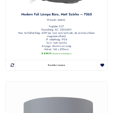
Modern Fali Lámpa Búra, Matt Szürke – 7065
Műszaki adatok:
Foglalat: E27
Feszültség: AC: 220-240V
Max. terhelhetőség: 40W (az izzó nem tartozék, de áruházunkban
megvásárolható)
IP védettség: IP54
Szín: matt szürke
Anyaga: Alumínium üveg
Méret: 145 x 295mm
8 890
Ft
(készletről érdeklődjön)
Kosárba teszem