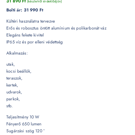
31 890
Ft
(készletről érdeklődjön)
Bolti ár:
31 990 Ft
Kültéri használatra tervezve
Erős és robosztus öntött alumínium és polikarbonát váz
Elegáns fekete kivitel
IP65 víz és por elleni védettség
Alkalmazás:
utak,
kocsi beállók,
teraszok,
kertek,
udvarok,
parkok,
stb.
Teljesítmény 10 W
Fényerő 650 lumen
Sugárzási szög 120 °