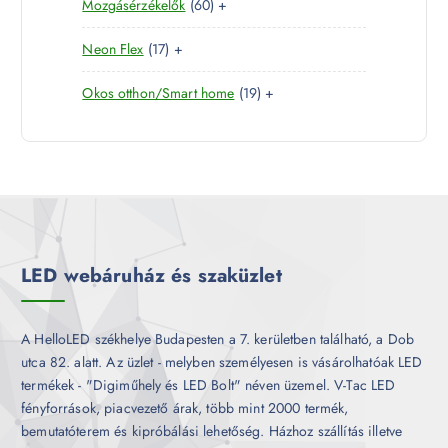
6
Mozgásérzékelők
60
+
t
r
é
k
0
e
m
k
1
Neon Flex
17
+
t
r
é
7
e
m
k
1
Okos otthon/Smart home
19
+
t
r
é
9
e
m
k
t
r
é
e
m
k
r
é
m
k
é
k
LED webáruház és szaküzlet
A HelloLED székhelye Budapesten a 7. kerületben található, a Dob
utca 82. alatt. Az üzlet - melyben személyesen is vásárolhatóak LED
termékek - "Digiműhely és LED Bolt" néven üzemel. V-Tac LED
fényforrások, piacvezető árak, több mint 2000 termék,
bemutatóterem és kipróbálási lehetőség. Házhoz szállítás illetve