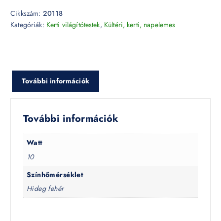
Cikkszám:
20118
Kategóriák:
Kerti világítótestek
,
Kültéri, kerti, napelemes
További információk
További információk
Watt
10
Színhőmérséklet
Hideg fehér