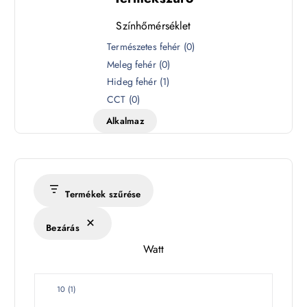
Színhőmérséklet
S
Természetes fehér
(
0
)
z
Meleg fehér
(
0
)
í
Hideg fehér
(
1
)
n
CCT
(
0
)
h
Alkalmaz
ő
m
é
r
s
Termékek szűrése
é
k
Bezárás
l
Watt
e
t
W
10
(
1
)
a