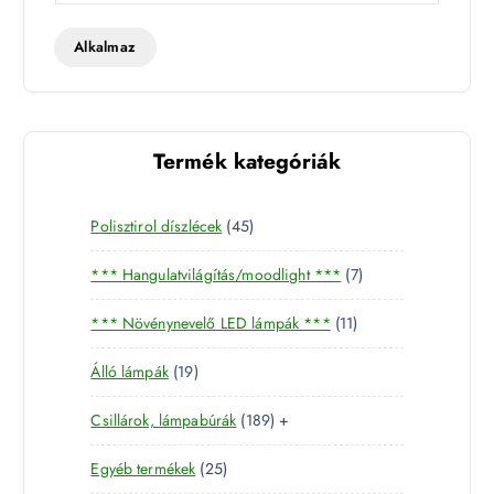
t
t
Alkalmaz
Termék kategóriák
4
Polisztirol díszlécek
45
5
7
*** Hangulatvilágítás/moodlight ***
7
t
t
e
1
*** Növénynevelő LED lámpák ***
11
e
r
1
r
m
1
Álló lámpák
19
t
m
é
9
e
é
k
1
Csillárok, lámpabúrák
189
+
t
r
k
8
e
m
2
Egyéb termékek
25
9
r
é
5