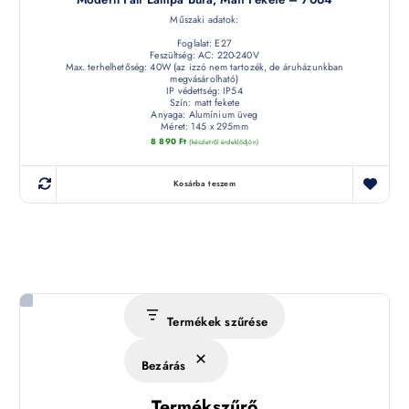
Műszaki adatok:
Foglalat: E27
Feszültség: AC: 220-240V
Max. terhelhetőség: 40W (az izzó nem tartozék, de áruházunkban
megvásárolható)
IP védettség: IP54
Szín: matt fekete
Anyaga: Alumínium üveg
Méret: 145 x 295mm
8 890
Ft
(készletről érdeklődjön)
Kosárba teszem
Termékek szűrése
Bezárás
Termékszűrő