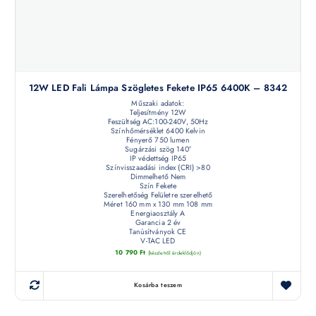
12W LED Fali Lámpa Szögletes Fekete IP65 6400K – 8342
Műszaki adatok:
Teljesítmény 12W
Feszültség AC:100-240V, 50Hz
Színhőmérséklet 6400 Kelvin
Fényerő 750 lumen
Sugárzási szög 140°
IP védettség IP65
Színvisszaadási index (CRI) >80
Dimmelhető Nem
Szín Fekete
Szerelhetőség Felületre szerelhető
Méret 160 mm x 130 mm 108 mm
Energiaosztály A
Garancia 2 év
Tanúsítványok CE
V-TAC LED
10 790
Ft
(készletről érdeklődjön)
Kosárba teszem