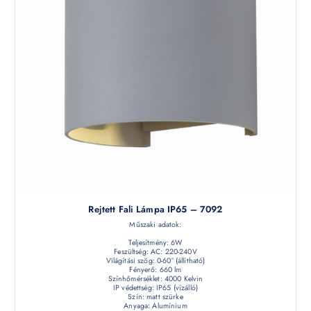
Rejtett Fali Lámpa IP65 – 7092
Műszaki adatok:
Teljesítmény: 6W
Feszültség: AC: 220-240V
Világítási szög: 0-60° (állítható)
Fényerő: 660 lm
Színhőmérséklet: 4000 Kelvin
IP védettség: IP65 (vízálló)
Szín: matt szürke
Anyaga: Alumínium