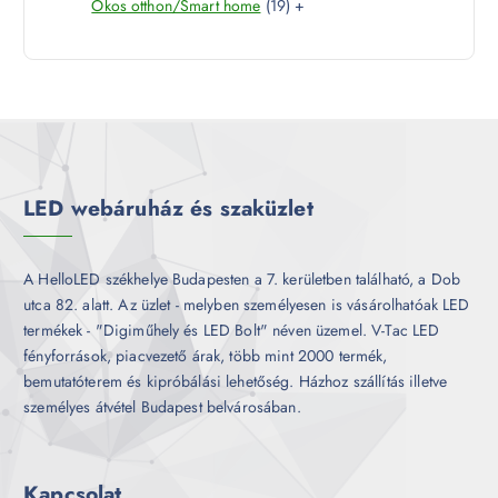
1
Okos otthon/Smart home
19
+
t
r
é
9
e
m
k
t
r
é
e
m
k
r
é
m
k
é
k
LED webáruház és szaküzlet
A HelloLED székhelye Budapesten a 7. kerületben található, a Dob
utca 82. alatt. Az üzlet - melyben személyesen is vásárolhatóak LED
termékek - "Digiműhely és LED Bolt" néven üzemel. V-Tac LED
fényforrások, piacvezető árak, több mint 2000 termék,
bemutatóterem és kipróbálási lehetőség. Házhoz szállítás illetve
személyes átvétel Budapest belvárosában.
Kapcsolat