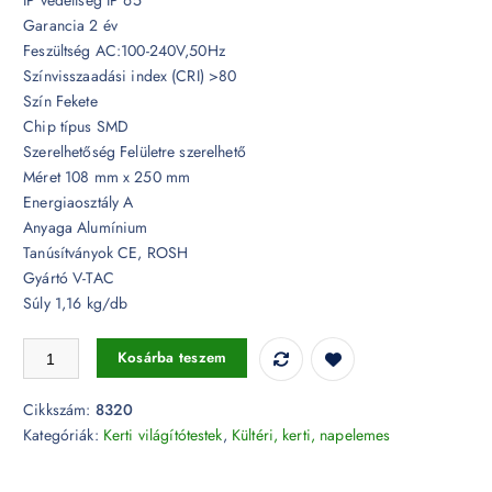
Garancia 2 év
Feszültség AC:100-240V,50Hz
Színvisszaadási index (CRI) >80
Szín Fekete
Chip típus SMD
Szerelhetőség Felületre szerelhető
Méret 108 mm x 250 mm
Energiaosztály A
Anyaga Alumínium
Tanúsítványok CE, ROSH
Gyártó V-TAC
Súly 1,16 kg/db
10W LED Kerti állólámpa 25 cm szürke 4000K - 8320 mennyiség
Kosárba teszem
Cikkszám:
8320
Kategóriák:
Kerti világítótestek
,
Kültéri, kerti, napelemes