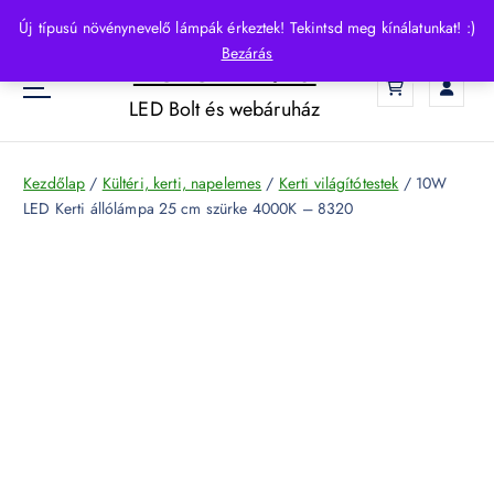
S
Új típusú növénynevelő lámpák érkeztek! Tekintsd meg kínálatunkat! :)
k
Bezárás
HelloLED.hu
i
0
p
LED Bolt és webáruház
t
o
c
Kezdőlap
/
Kültéri, kerti, napelemes
/
Kerti világítótestek
/ 10W
o
LED Kerti állólámpa 25 cm szürke 4000K – 8320
n
t
e
n
t