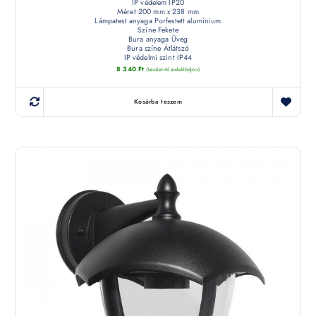
IP védelem IP20
Méret 200 mm x 238 mm
Lámpatest anyaga Porfestett alumínium
Színe Fekete
Bura anyaga Üveg
Bura színe Átlátszó
IP védelmi szint IP44
8 340
Ft
(készletről érdeklődjön)
Kosárba teszem