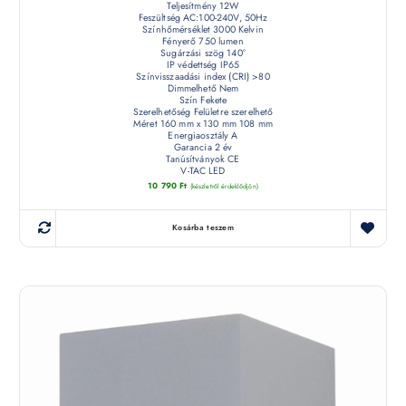
Teljesítmény 12W
Feszültség AC:100-240V, 50Hz
Színhőmérséklet 3000 Kelvin
Fényerő 750 lumen
Sugárzási szög 140°
IP védettség IP65
Színvisszaadási index (CRI) >80
Dimmelhető Nem
Szín Fekete
Szerelhetőség Felületre szerelhető
Méret 160 mm x 130 mm 108 mm
Energiaosztály A
Garancia 2 év
Tanúsítványok CE
V-TAC LED
10 790
Ft
(készletről érdeklődjön)
Kosárba teszem