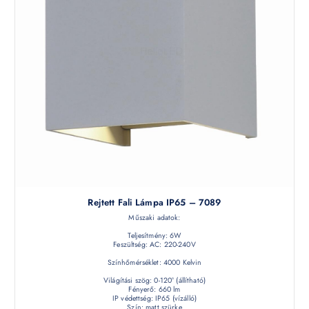
Rejtett Fali Lámpa IP65 – 7089
Műszaki adatok:
Teljesítmény: 6W
Feszültség: AC: 220-240V
Színhőmérséklet: 4000 Kelvin
Világítási szög: 0-120° (állítható)
Fényerő: 660 lm
IP védettség: IP65 (vízálló)
Szín: matt szürke