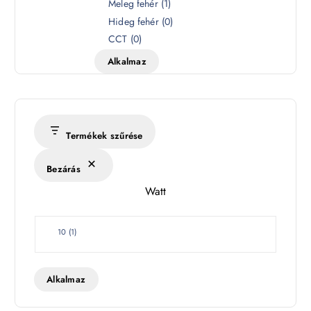
z
Meleg fehér
(
1
)
í
Hideg fehér
(
0
)
n
CCT
(
0
)
h
Alkalmaz
ő
m
é
r
s
Termékek szűrése
é
k
Bezárás
l
Watt
e
t
W
10
(
1
)
a
t
t
Alkalmaz