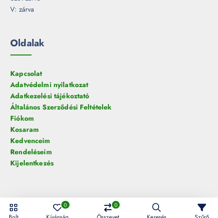
V: zárva
Oldalak
Kapcsolat
Adatvédelmi nyilatkozat
Adatkezelési tájékoztató
Általános Szerződési Feltételek
Fiókom
Kosaram
Kedvenceim
Rendeléseim
Kijelentkezés
0
0
© 2026 HelloLED.hu Digiműhely Kft. | Minden jog fenntartva!
Bolt
Kívánság
Összevet
Keresés
Szűrő