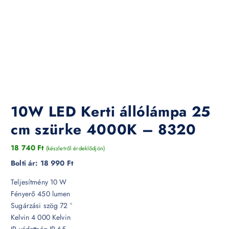
10W LED Kerti állólámpa 25
cm szürke 4000K – 8320
18 740
Ft
(készletről érdeklődjön)
Bolti ár:
18 990 Ft
Teljesítmény 10 W
Fényerő 450 lumen
Sugárzási szög 72 °
Kelvin 4 000 Kelvin
IP védettség IP 65