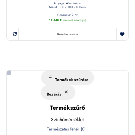
Anyaga: Alumínium
Méret: 100 x 100 x 100mm
Garancia: 2 év
12 340
Ft
(készletről érdeklődjön)
Kosárba teszem
Termékek szűrése
Bezárás
Termékszűrő
Színhőmérséklet
S
Természetes fehér
(
0
)