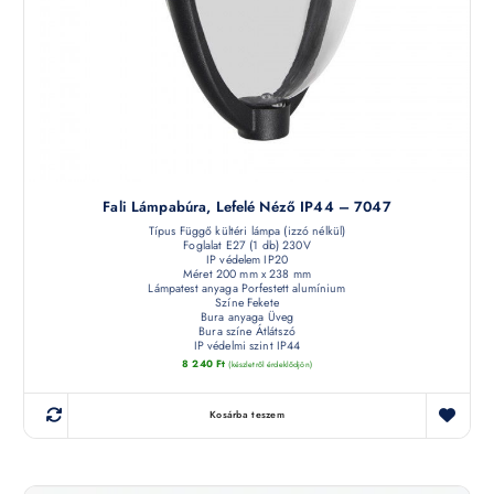
Fali Lámpabúra, Lefelé Néző IP44 – 7047
Típus Függő kültéri lámpa (izzó nélkül)
Foglalat E27 (1 db) 230V
IP védelem IP20
Méret 200 mm x 238 mm
Lámpatest anyaga Porfestett alumínium
Színe Fekete
Bura anyaga Üveg
Bura színe Átlátszó
IP védelmi szint IP44
8 240
Ft
(készletről érdeklődjön)
Kosárba teszem