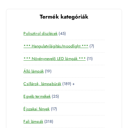
Termék kategóriák
4
Polisztirol díszlécek
45
5
7
*** Hangulatvilágítás/moodlight ***
7
t
t
e
1
*** Növénynevelő LED lámpák ***
11
e
r
1
r
m
1
Álló lámpák
19
t
m
é
9
e
é
k
1
Csillárok, lámpabúrák
189
+
t
r
k
8
e
m
2
Egyéb termékek
25
9
r
é
5
t
m
k
1
Éjszakai fények
17
t
e
é
7
e
r
k
3
Fali lámpák
318
t
r
m
1