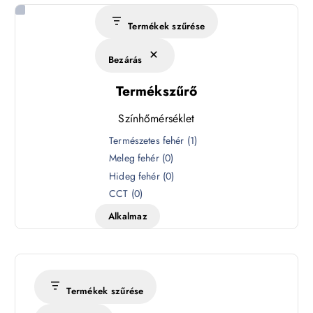
Termékek szűrése
Bezárás
Termékszűrő
Színhőmérséklet
S
Természetes fehér
(
1
)
z
Meleg fehér
(
0
)
í
Hideg fehér
(
0
)
n
CCT
(
0
)
h
Alkalmaz
ő
m
é
r
s
Termékek szűrése
é