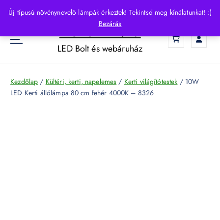
S
Új típusú növénynevelő lámpák érkeztek! Tekintsd meg kínálatunkat! :)
k
Bezárás
HelloLED.hu
i
0
p
LED Bolt és webáruház
t
o
c
Kezdőlap
/
Kültéri, kerti, napelemes
/
Kerti világítótestek
/ 10W
o
LED Kerti állólámpa 80 cm fehér 4000K – 8326
n
t
e
n
t