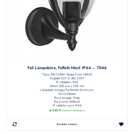
Fali Lámpabúra, Felfelé Néző IP44 – 7046
Típus Álló kültéri lámpa (izzó nélkül)
Foglalat E27 (1 db) 230V
IP védelem IP20
Méret 200 mm x 238 mm
Lámpatest anyaga Porfestett alumínium
Színe Fekete
Bura anyaga Üveg
Bura színe Átlátszó
IP védelmi szint IP44
8 340
Ft
(készletről érdeklődjön)
Kosárba teszem