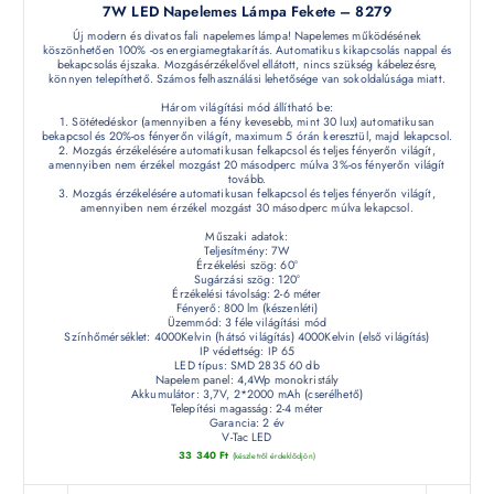
7W LED Napelemes Lámpa Fekete – 8279
Új modern és divatos fali napelemes lámpa! Napelemes működésének
köszönhetően 100% -os energiamegtakarítás. Automatikus kikapcsolás nappal és
bekapcsolás éjszaka. Mozgásérzékelővel ellátott, nincs szükség kábelezésre,
könnyen telepíthető. Számos felhasználási lehetősége van sokoldalúsága miatt.
Három világítási mód állítható be:
1. Sötétedéskor (amennyiben a fény kevesebb, mint 30 lux) automatikusan
bekapcsol és 20%-os fényerőn világít, maximum 5 órán keresztül, majd lekapcsol.
2. Mozgás érzékelésére automatikusan felkapcsol és teljes fényerőn világít,
amennyiben nem érzékel mozgást 20 másodperc múlva 3%-os fényerőn világít
tovább.
3. Mozgás érzékelésére automatikusan felkapcsol és teljes fényerőn világít,
amennyiben nem érzékel mozgást 30 másodperc múlva lekapcsol.
Műszaki adatok:
Teljesítmény: 7W
Érzékelési szög: 60°
Sugárzási szög: 120°
Érzékelési távolság: 2-6 méter
Fényerő: 800 lm (készenléti)
Üzemmód: 3 féle világítási mód
Színhőmérséklet: 4000Kelvin (hátsó világítás) 4000Kelvin (első világítás)
IP védettség: IP 65
LED típus: SMD 2835 60 db
Napelem panel: 4,4Wp monokristály
Akkumulátor: 3,7V, 2*2000 mAh (cserélhető)
Telepítési magasság: 2-4 méter
Garancia: 2 év
V-Tac LED
33 340
Ft
(készletről érdeklődjön)