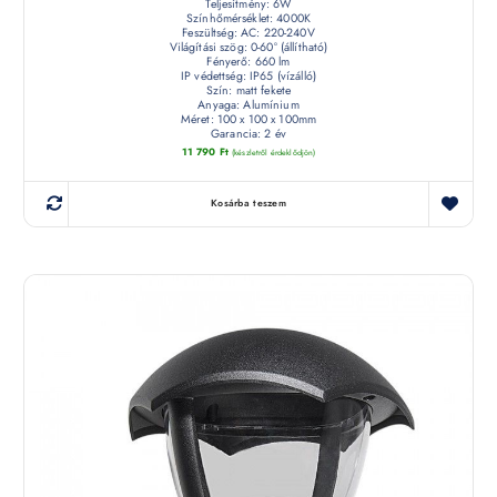
Teljesítmény: 6W
Színhőmérséklet: 4000K
Feszültség: AC: 220-240V
Világítási szög: 0-60° (állítható)
Fényerő: 660 lm
IP védettség: IP65 (vízálló)
Szín: matt fekete
Anyaga: Alumínium
Méret: 100 x 100 x 100mm
Garancia: 2 év
11 790
Ft
(készletről érdeklődjön)
Kosárba teszem