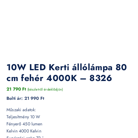
10W LED Kerti állólámpa 80
cm fehér 4000K – 8326
21 790
Ft
(készletről érdeklődjön)
Bolti ár:
21 990 Ft
Műszaki adatok:
Teljesítmény 10 W
Fényerő 450 lumen
Kelvin 4000 Kelvin
Sugárzási szög 72 °