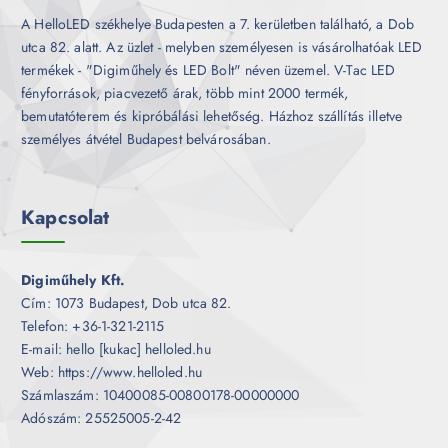
A HelloLED székhelye Budapesten a 7. kerületben található, a Dob
utca 82. alatt. Az üzlet - melyben személyesen is vásárolhatóak LED
termékek - "Digiműhely és LED Bolt" néven üzemel. V-Tac LED
fényforrások, piacvezető árak, több mint 2000 termék,
bemutatóterem és kipróbálási lehetőség. Házhoz szállítás illetve
személyes átvétel Budapest belvárosában.
Kapcsolat
Digiműhely Kft.
Cím: 1073 Budapest, Dob utca 82.
Telefon: +36-1-321-2115
E-mail: hello [kukac] helloled.hu
Web: https://www.helloled.hu
Számlaszám: 10400085-00800178-00000000
Adószám: 25525005-2-42