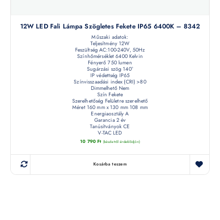
12W LED Fali Lámpa Szögletes Fekete IP65 6400K – 8342
Műszaki adatok:
Teljesítmény 12W
Feszültség AC:100-240V, 50Hz
Színhőmérséklet 6400 Kelvin
Fényerő 750 lumen
Sugárzási szög 140°
IP védettség IP65
Színvisszaadási index (CRI) >80
Dimmelhető Nem
Szín Fekete
Szerelhetőség Felületre szerelhető
Méret 160 mm x 130 mm 108 mm
Energiaosztály A
Garancia 2 év
Tanúsítványok CE
V-TAC LED
10 790
Ft
(készletről érdeklődjön)
Kosárba teszem