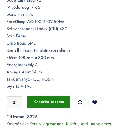
IP védettség IP 65
Garancia 2 év
Feszültség AC:100-240V,50Hz
Színvisszaadási index (CRI) >80
Szín Fehér
Chip típus SMD
Szerelhetőség Felületre szerelhető
Méret 108 mm x 800 mm
Energiaosztály A
Anyaga Alumínium
Tanúsítványok CE, ROSH
Gyártó V-TAC
10W LED Kerti állólámpa 80 cm fehér 4000K - 8326 mennyiség
Kosárba teszem
Cikkszám:
8326
Kategóriák:
Kerti világítótestek
,
Kültéri, kerti, napelemes