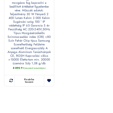
mozgásra fog kapcsolni a
beállított értékeket figyelembe
véve. Műszaki adatok:
Teljesítmény 30 W Fényerő 2
400 lumen Kelvin 3 000 Kelvin
Sugárzási szög 100 ° IP
védettség IP 65 Garancia 5 év
Feszültség AC:220-240V,50Hz
Típus Mozgásérzékelős
Színvisszaadási index (CRI) >80
Szín Fehér Chip típus Samsung
Szerelhetőség Felületre
szerelhető Energiaosztály A
Anyaga Alumínium Tanúsítványok
CE, ROSH Kapcsolási ciklus
>15000 Élettartam min. 30000
üzemóra Súly 1,08 g/db
8 890
Ft
(készletről érdeklődjön)
Kosárba
teszem