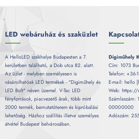
LED webáruház és szaküzlet
Kapcsola
A HelloLED székhelye Budapesten a 7.
Digiműhely K
kerületben található, a Dob utca 82. alatt.
Cím: 1073 Bu
Az üzlet - melyben személyesen is
Telefon: +36-
vásárolhatóak LED termékek - "Digiműhely és
E-mail: hello 
LED Bolt" néven üzemel. V-Tac LED
Web: https://
fényforrások, piacvezető árak, több mint
Számlaszám:
2000 termék, bemutatóterem és kipróbálási
00000000
lehetőség. Házhoz szállítás illetve személyes
Adószám: 25
átvétel Budapest belvárosában.