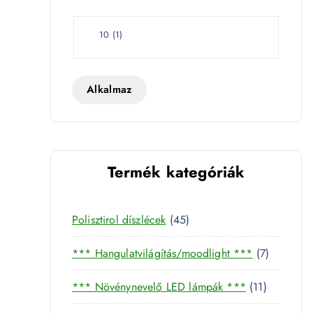
e
t
W
10
(
1
)
a
t
t
Alkalmaz
Termék kategóriák
4
Polisztirol díszlécek
45
5
7
*** Hangulatvilágítás/moodlight ***
7
t
t
e
1
*** Növénynevelő LED lámpák ***
11
e
r
1
r