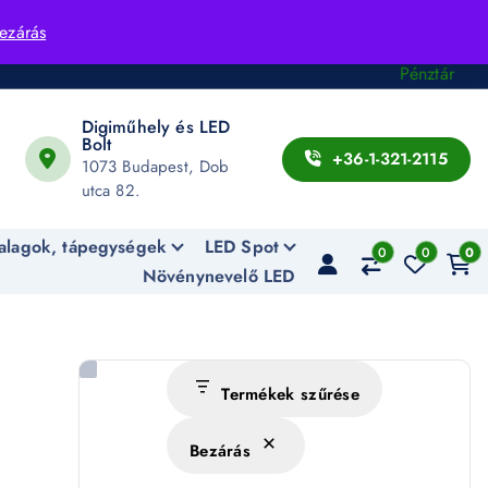
Fiók
ezárás
Kosár
Pénztár
Digiműhely és LED
Bolt
+36-1-321-2115
1073 Budapest, Dob
utca 82.
alagok, tápegységek
LED Spot
0
0
0
Növénynevelő LED
Termékek szűrése
Bezárás