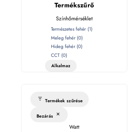
Termékszűrő
Színhőmérséklet
S
Természetes fehér
(
1
)
z
Meleg fehér
(
0
)
í
Hideg fehér
(
0
)
n
CCT
(
0
)
h
Alkalmaz
ő
m
é
r
s
Termékek szűrése
é
Bezárás
k
l
Watt