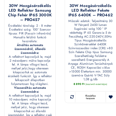
30W Mozgásérzékelős
30W Mozgásérzékelős
LED Reflektor Samsung
LED Reflektor Fekete
Chip Fehér IP65 3000K
IP65 6400K – PRO462
– PRO457
Műszaki adatok: Teljesítmény 30
W Fényerő 2400 lumen
Érzékelési távolság: 2 - 8 méter
Sugárzási szög 100 ° IP
Érzékelési szög: 100° Szenzor
védettség IP 65 Garancia 5 év
típusa: PIR (Passzív infravörös)
Feszültség AC:220-240V,50Hz
Manuális felülíró funkció
Típus Mozgásérzékelős
használata:
Színhőmérséklet 6400K
Átváltás automata
Színvisszaadási index (CRI) >80
üzemmódról, állandó
Szín Fekete Chip típus Samsung
üzemmódra:
Szerelhetőség Felületre
A reflektort kapcsoljuk le, majd
szerelhető Energiaosztály A
2 másodperc múlva kapcsolja
Anyaga Alumínium Tanúsítványok
fel. A lámpa villogni kezd,
CE, ROSH Kapcsolási ciklus
mellyel jelzi,hogy sikeresen
>15000 Élettartam min. 30000
kikapcsoltuk az automata
üzemóra Gyártó V-TAC Súly
érzékelő funkciót. Így a reflektor
1,08 g/db
felkapcsolt állapotban
folyamatosan fog világítani.
8 890
Ft
(készletről érdeklődjön)
Visszaváltás automata
üzemmódra:
A reflektort kapcsoljuk le, majd
Kosárba
teszem
10 másodperc múlva kapcsolja
fel. A lámpa villogni kezd,
mellyel jelzi, hogy sikeresen
kikapcsoltuk az állandó
üzemmódot. Így a reflektor csak