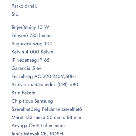
Parkolóknál,
Stb.
Teljesítmény 10 W
Fényerő 735 lumen
Sugárzási szög 100 °
Kelvin 4 000 Kelvin
IP védettség IP 65
Garancia 5 év
Feszültség AC:220-240V,50Hz
Színvisszaadási index (CRI) >80
Szín Fekete
Chip típus Samsung
Szerelhetőség Felületre szerelhető
Méret 133 mm x 55 mm x 88 mm
Anyaga Öntött alumínium
Tanúsítványok CE, ROSH