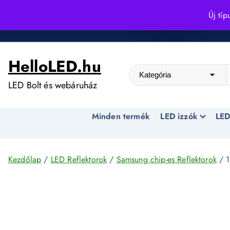
S
Új típ
k
Kedvező árak egész évben!
i
p
HelloLED.hu
t
o
LED Bolt és webáruház
c
o
Minden termék
LED izzók
LED
n
t
e
n
Kezdőlap
/
LED Reflektorok
/
Samsung chip-es Reflektorok
/ 1
t