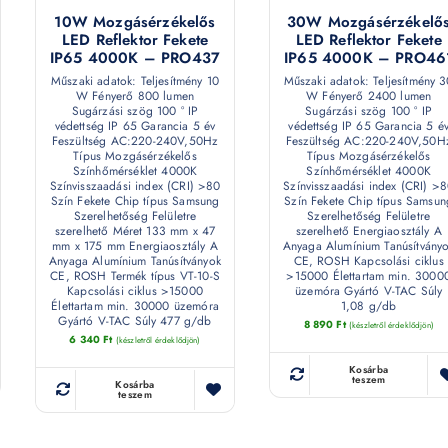
10W Mozgásérzékelős
30W Mozgásérzékelő
LED Reflektor Fekete
LED Reflektor Fekete
IP65 4000K – PRO437
IP65 4000K – PRO46
Műszaki adatok: Teljesítmény 10
Műszaki adatok: Teljesítmény 
W Fényerő 800 lumen
W Fényerő 2400 lumen
Sugárzási szög 100 ° IP
Sugárzási szög 100 ° IP
védettség IP 65 Garancia 5 év
védettség IP 65 Garancia 5 é
Feszültség AC:220-240V,50Hz
Feszültség AC:220-240V,50H
Típus Mozgásérzékelős
Típus Mozgásérzékelős
Színhőmérséklet 4000K
Színhőmérséklet 4000K
Színvisszaadási index (CRI) >80
Színvisszaadási index (CRI) >
Szín Fekete Chip típus Samsung
Szín Fekete Chip típus Samsun
Szerelhetőség Felületre
Szerelhetőség Felületre
szerelhető Méret 133 mm x 47
szerelhető Energiaosztály A
mm x 175 mm Energiaosztály A
Anyaga Alumínium Tanúsítvány
Anyaga Alumínium Tanúsítványok
CE, ROSH Kapcsolási ciklus
CE, ROSH Termék típus VT-10-S
>15000 Élettartam min. 3000
Kapcsolási ciklus >15000
üzemóra Gyártó V-TAC Súly
Élettartam min. 30000 üzemóra
1,08 g/db
Gyártó V-TAC Súly 477 g/db
8 890
Ft
(készletről érdeklődjön)
6 340
Ft
(készletről érdeklődjön)
Kosárba
teszem
Kosárba
teszem