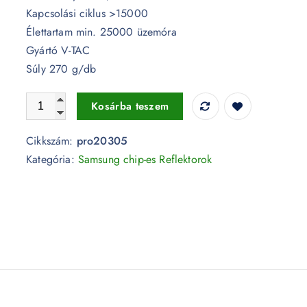
Kapcsolási ciklus >15000
Élettartam min. 25000 üzemóra
Gyártó V-TAC
Súly 270 g/db
10W LED reflektor Samsung chip fekete 4000K - PRO203
Kosárba teszem
Cikkszám:
pro20305
Kategória:
Samsung chip-es Reflektorok