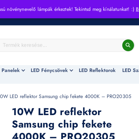
usú növénynevelő lámpák érkeztek! Tekintsd meg kínálatunkat! :)
B
 Panelek
LED Fénycsövek
LED Reflektorok
LED Sz
0W LED reflektor Samsung chip fekete 4000K – PRO20305
10W LED reflektor
Samsung chip fekete
4000K – PRO20305