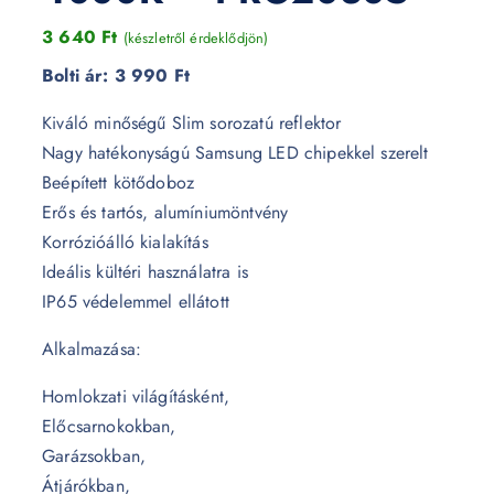
3 640
Ft
(készletről érdeklődjön)
Bolti ár:
3 990 Ft
Kiváló minőségű Slim sorozatú reflektor
Nagy hatékonyságú Samsung LED chipekkel szerelt
Beépített kötődoboz
Erős és tartós, alumíniumöntvény
Korrózióálló kialakítás
Ideális kültéri használatra is
IP65 védelemmel ellátott
Alkalmazása:
Homlokzati világításként,
Előcsarnokokban,
Garázsokban,
Átjárókban,