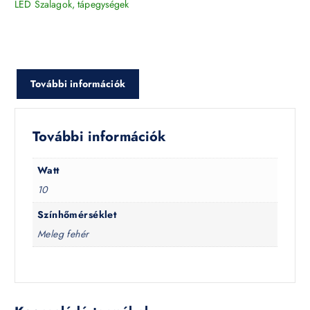
LED Szalagok, tápegységek
További információk
További információk
Watt
10
Színhőmérséklet
Meleg fehér