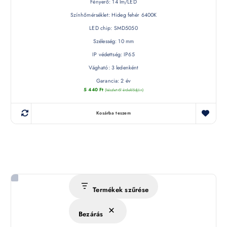
Fényerő: 14 lm/LED
Színhőmérséklet: Hideg fehér 6400K
LED chip: SMD5050
Szélesség: 10 mm
IP védettség: IP65
Vágható: 3 ledenként
Garancia: 2 év
5 440
Ft
(készletről érdeklődjön)
Kosárba teszem
Termékek szűrése
Bezárás