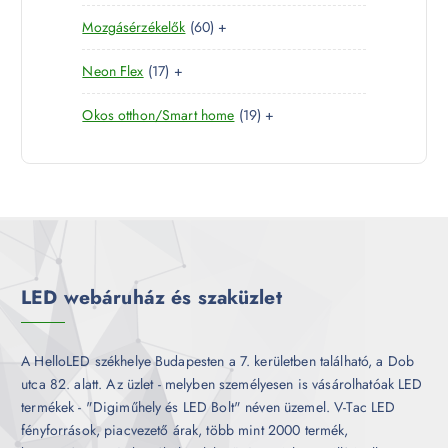
0
e
m
é
6
Mozgásérzékelők
60
+
t
r
é
k
0
e
m
k
1
Neon Flex
17
+
t
r
é
7
e
m
k
1
Okos otthon/Smart home
19
+
t
r
é
9
e
m
k
t
r
é
e
m
k
r
é
m
k
é
k
LED webáruház és szaküzlet
A HelloLED székhelye Budapesten a 7. kerületben található, a Dob
utca 82. alatt. Az üzlet - melyben személyesen is vásárolhatóak LED
termékek - "Digiműhely és LED Bolt" néven üzemel. V-Tac LED
fényforrások, piacvezető árak, több mint 2000 termék,