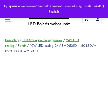
S
Új típusú növénynevelő lámpák érkeztek! Tekintsd meg kínálatunkat! :)
k
Bezárás
HelloLED.hu
i
0
p
LED Bolt és webáruház
t
o
c
Kezdőlap
/
LED Szalagok, tápegységek
/
24V LED
o
szalag
/
Fehér
/ 10W LED szalag 24V SMD5050 – 60 LED/m
n
IP20 3000K – 212431
t
e
n
t