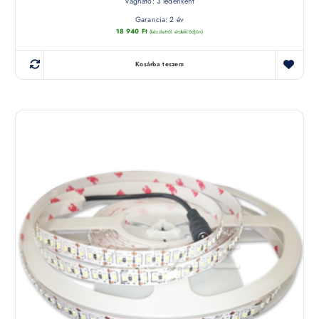
Vágható: 3 ledenként
Garancia: 2 év
18 940
Ft
(készletről érdeklődjön)
Kosárba teszem