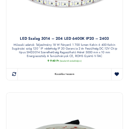
LED Szalag 3014 – 204 LED 6400K IP20 – 2403
Műszaki adatok: Teljesítmény 18 W Fényerő 1 700 lumen Kelvin 6 400 Kelvin
Sugárzási szög 120 ° IP védettség IP 20 Garancia 2 év Feszültség DC:12V Chip
típus SMD3014 Szerelhetőség Ragasztható Méret 5000 mm x 10 mm
Energiaosztály A Tanúsítványok CE, ROHS Gyártó V-TAC
9 940
Ft
(készletről érdeklődjön)
Kosárba teszem