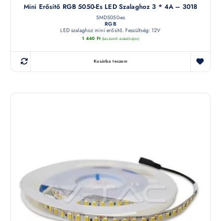
Mini Erősítő RGB 5050-Es LED Szalaghoz 3 * 4A – 3018
SMD5050-es
RGB
LED szalaghoz mini erősítő. Feszültség: 12V
1 440
Ft
(készletről érdeklődjön)
Kosárba teszem