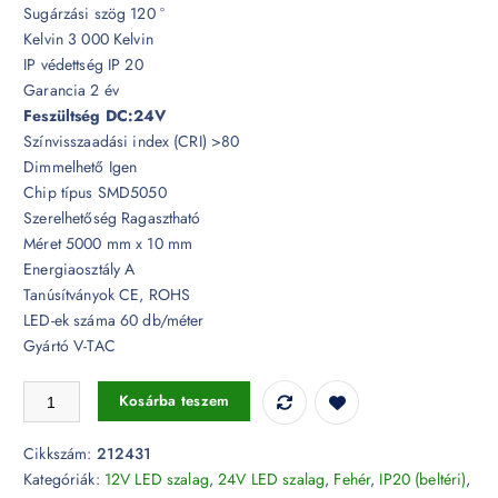
Sugárzási szög 120 °
Kelvin 3 000 Kelvin
IP védettség IP 20
Garancia 2 év
Feszültség DC:24V
Színvisszaadási index (CRI) >80
Dimmelhető Igen
Chip típus SMD5050
Szerelhetőség Ragasztható
Méret 5000 mm x 10 mm
Energiaosztály A
Tanúsítványok CE, ROHS
LED-ek száma 60 db/méter
Gyártó V-TAC
10W LED szalag 24V SMD5050 - 60 LED/m IP20 3000K - 212431 men
Kosárba teszem
Cikkszám:
212431
Kategóriák:
12V LED szalag
,
24V LED szalag
,
Fehér
,
IP20 (beltéri)
,