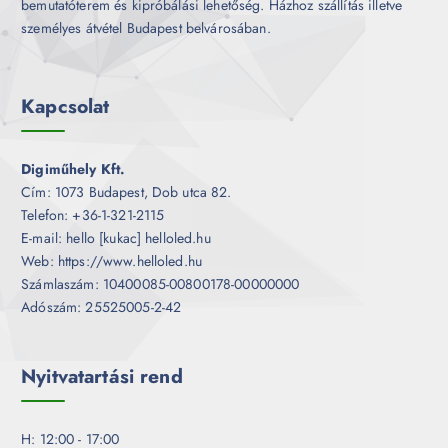
bemutatóterem és kipróbálási lehetőség. Házhoz szállítás illetve
személyes átvétel Budapest belvárosában.
Kapcsolat
Digiműhely Kft.
Cím: 1073 Budapest, Dob utca 82.
Telefon: +36-1-321-2115
E-mail: hello [kukac] helloled.hu
Web: https://www.helloled.hu
Számlaszám: 10400085-00800178-00000000
Adószám: 25525005-2-42
Nyitvatartási rend
H: 12:00 - 17:00