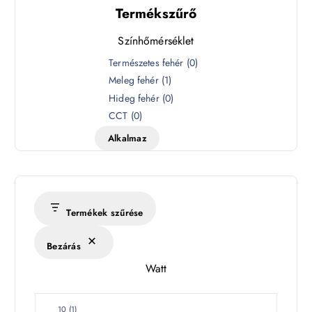
Termékszűrő
Színhőmérséklet
S
Természetes fehér
(
0
)
z
Meleg fehér
(
1
)
í
Hideg fehér
(
0
)
n
CCT
(
0
)
h
Alkalmaz
ő
m
é
r
s
Termékek szűrése
é
k
Bezárás
l
Watt
e
t
W
10
(
1
)