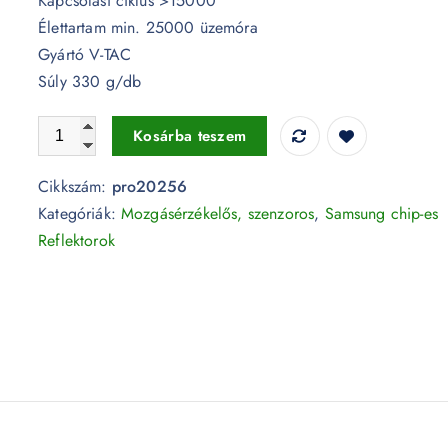
Kapcsolási ciklus >15000
Élettartam min. 25000 üzemóra
Gyártó V-TAC
Súly 330 g/db
10W Mozgásérzékelős LED reflektor beépített kötődoboz
Kosárba teszem
Cikkszám:
pro20256
Kategóriák:
Mozgásérzékelős, szenzoros
,
Samsung chip-es
Reflektorok