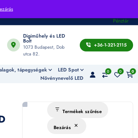
Fiók
ezárás
Kosár
Pénztár
Digiműhely és LED
Bolt
+36-1-321-2115
1073 Budapest, Dob
utca 82.
alagok, tápegységek
LED Spot
0
0
0
Növénynevelő LED
Termékek szűrése
D
Bezárás