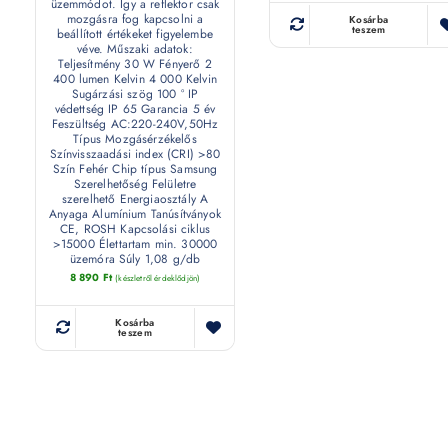
üzemmódot. Így a reflektor csak
mozgásra fog kapcsolni a
Kosárba
teszem
beállított értékeket figyelembe
véve. Műszaki adatok:
Teljesítmény 30 W Fényerő 2
400 lumen Kelvin 4 000 Kelvin
Sugárzási szög 100 ° IP
védettség IP 65 Garancia 5 év
Feszültség AC:220-240V,50Hz
Típus Mozgásérzékelős
Színvisszaadási index (CRI) >80
Szín Fehér Chip típus Samsung
Szerelhetőség Felületre
szerelhető Energiaosztály A
Anyaga Alumínium Tanúsítványok
CE, ROSH Kapcsolási ciklus
>15000 Élettartam min. 30000
üzemóra Súly 1,08 g/db
8 890
Ft
(készletről érdeklődjön)
Kosárba
teszem