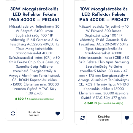
30W Mozgásérzékelős
10W Mozgásérzékelős
LED Reflektor Fekete
LED Reflektor Fekete
IP65 4000K – PRO461
IP65 4000K – PRO437
Műszaki adatok: Teljesítmény 30
Műszaki adatok: Teljesítmény 10
W Fényerő 2400 lumen
W Fényerő 800 lumen
Sugárzási szög 100 ° IP
Sugárzási szög 100 ° IP
védettség IP 65 Garancia 5 év
védettség IP 65 Garancia 5 év
Feszültség AC:220-240V,50Hz
Feszültség AC:220-240V,50Hz
Típus Mozgásérzékelős
Típus Mozgásérzékelős
Színhőmérséklet 4000K
Színhőmérséklet 4000K
Színvisszaadási index (CRI) >80
Színvisszaadási index (CRI) >80
Szín Fekete Chip típus Samsung
Szín Fekete Chip típus Samsung
Szerelhetőség Felületre
Szerelhetőség Felületre
szerelhető Energiaosztály A
szerelhető Méret 133 mm x 47
Anyaga Alumínium Tanúsítványok
mm x 175 mm Energiaosztály A
CE, ROSH Kapcsolási ciklus
Anyaga Alumínium Tanúsítványok
>15000 Élettartam min. 30000
CE, ROSH Termék típus VT-10-S
üzemóra Gyártó V-TAC Súly
Kapcsolási ciklus >15000
1,08 g/db
Élettartam min. 30000 üzemóra
Gyártó V-TAC Súly 477 g/db
8 890
Ft
(készletről érdeklődjön)
6 340
Ft
(készletről érdeklődjön)
Kosárba
teszem
Kosárba
teszem