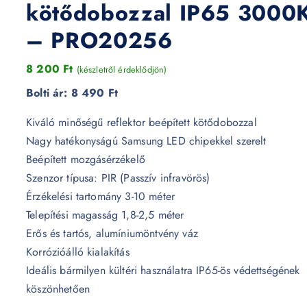
kötődobozzal IP65 3000
– PRO20256
8 200
Ft
(készletről érdeklődjön)
Bolti ár:
8 490 Ft
Kiváló minőségű reflektor beépített kötődobozzal
Nagy hatékonyságú Samsung LED chipekkel szerelt
Beépített mozgásérzékelő
Szenzor típusa: PIR (Passzív infravörös)
Érzékelési tartomány 3-10 méter
Telepítési magasság 1,8-2,5 méter
Erős és tartós, alumíniumöntvény váz
Korrózióálló kialakítás
Ideális bármilyen kültéri használatra IP65-ös védettségének
köszönhetően