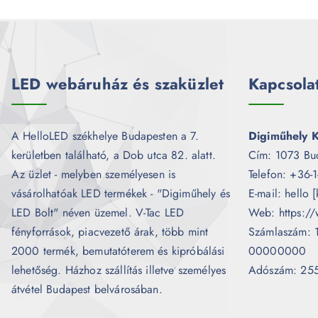
LED webáruház és szaküzlet
Kapcsola
A HelloLED székhelye Budapesten a 7.
Digiműhely K
kerületben található, a Dob utca 82. alatt.
Cím: 1073 Bu
Az üzlet - melyben személyesen is
Telefon: +36-
vásárolhatóak LED termékek - "Digiműhely és
E-mail: hello 
LED Bolt" néven üzemel. V-Tac LED
Web: https://
fényforrások, piacvezető árak, több mint
Számlaszám:
2000 termék, bemutatóterem és kipróbálási
00000000
lehetőség. Házhoz szállítás illetve személyes
Adószám: 25
átvétel Budapest belvárosában.