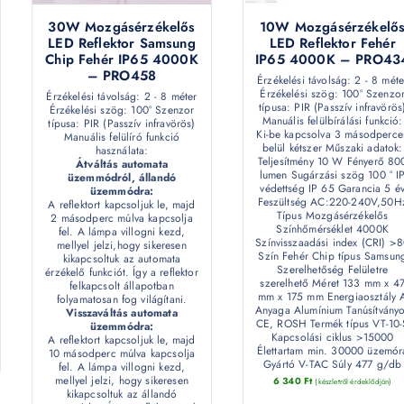
30W Mozgásérzékelős
10W Mozgásérzékelő
LED Reflektor Samsung
LED Reflektor Fehér
Chip Fehér IP65 4000K
IP65 4000K – PRO43
– PRO458
Érzékelési távolság: 2 - 8 méte
Érzékelési szög: 100° Szenzo
Érzékelési távolság: 2 - 8 méter
típusa: PIR (Passzív infravörös
Érzékelési szög: 100° Szenzor
Manuális felülbírálási funkció:
típusa: PIR (Passzív infravörös)
Ki-be kapcsolva 3 másodperce
Manuális felülíró funkció
belül kétszer Műszaki adatok:
használata:
Teljesítmény 10 W Fényerő 80
Átváltás automata
lumen Sugárzási szög 100 ° I
üzemmódról, állandó
védettség IP 65 Garancia 5 é
üzemmódra:
Feszültség AC:220-240V,50H
A reflektort kapcsoljuk le, majd
Típus Mozgásérzékelős
2 másodperc múlva kapcsolja
Színhőmérséklet 4000K
fel. A lámpa villogni kezd,
Színvisszaadási index (CRI) >
mellyel jelzi,hogy sikeresen
Szín Fehér Chip típus Samsun
kikapcsoltuk az automata
Szerelhetőség Felületre
érzékelő funkciót. Így a reflektor
szerelhető Méret 133 mm x 4
felkapcsolt állapotban
mm x 175 mm Energiaosztály 
folyamatosan fog világítani.
Anyaga Alumínium Tanúsítvány
Visszaváltás automata
CE, ROSH Termék típus VT-10-
üzemmódra:
Kapcsolási ciklus >15000
A reflektort kapcsoljuk le, majd
Élettartam min. 30000 üzemór
10 másodperc múlva kapcsolja
Gyártó V-TAC Súly 477 g/db
fel. A lámpa villogni kezd,
mellyel jelzi, hogy sikeresen
6 340
Ft
(készletről érdeklődjön)
kikapcsoltuk az állandó