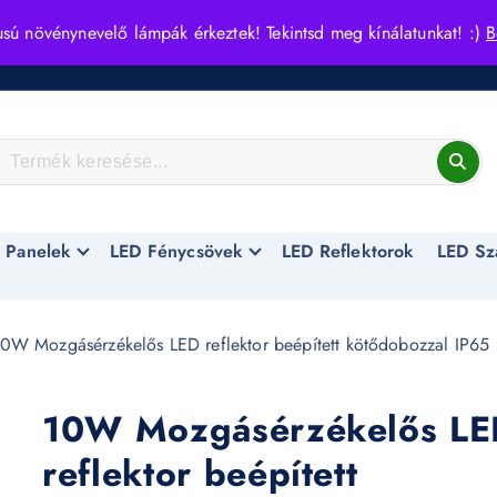
usú növénynevelő lámpák érkeztek! Tekintsd meg kínálatunkat! :)
B
 Panelek
LED Fénycsövek
LED Reflektorok
LED Sz
0W Mozgásérzékelős LED reflektor beépített kötődobozzal IP65
10W Mozgásérzékelős LE
reflektor beépített