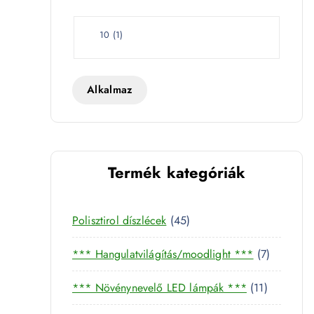
e
t
W
10
(
1
)
a
t
t
Alkalmaz
Termék kategóriák
4
Polisztirol díszlécek
45
5
7
*** Hangulatvilágítás/moodlight ***
7
t
t
e
1
*** Növénynevelő LED lámpák ***
11
e
r
1
r