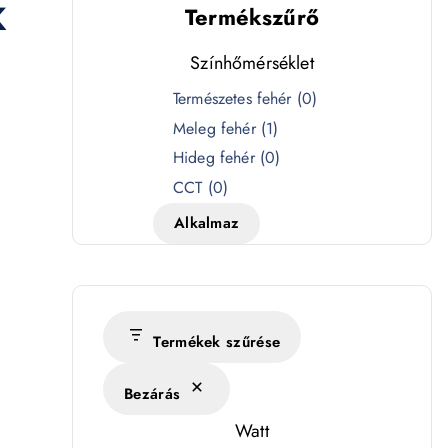
K
Termékszűrő
Színhőmérséklet
S
Természetes fehér
(
0
)
z
Meleg fehér
(
1
)
í
Hideg fehér
(
0
)
n
CCT
(
0
)
h
Alkalmaz
ő
m
é
r
s
Termékek szűrése
é
Bezárás
k
l
Watt