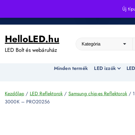
S
Új típ
k
Kedvező árak egész évben!
i
p
HelloLED.hu
t
o
LED Bolt és webáruház
c
o
Minden termék
LED izzók
LED
n
t
e
n
Kezdőlap
/
LED Reflektorok
/
Samsung chip-es Reflektorok
/ 1
t
3000K – PRO20256