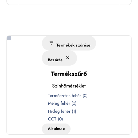
Termékek szűrése
Bezárás
Termékszűrő
Színhőmérséklet
S
Természetes fehér
(
0
)
z
Meleg fehér
(
0
)
í
Hideg fehér
(
1
)
n
CCT
(
0
)
h
Alkalmaz
ő
m