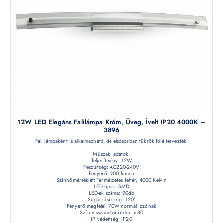
12W LED Elegáns Falilámpa Króm, Üveg, Ívelt IP20 4000K –
3896
Fali lámpaként is alkalmazható, de elsősorban tükrök fölé tervezték.
Műszaki adatok:
Teljesítmény: 12W
Feszültség: AC220-240V
Fényerő: 900 lumen
Színhőmérséklet: Természetes fehér, 4000 Kelvin
LED típus: SMD
LED-ek száma: 90db
Sugárzási szög: 120°
Fényerő megfelel: 70W normál izzónak
Szín visszaadási index: >80
IP védettség: IP20