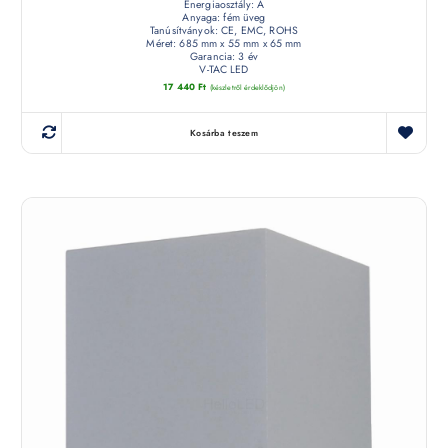
Energiaosztály: A
Anyaga: fém üveg
Tanúsítványok: CE, EMC, ROHS
Méret: 685 mm x 55 mm x 65 mm
Garancia: 3 év
V-TAC LED
17 440
Ft
(készletről érdeklődjön)
Kosárba teszem