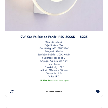
9W Kör Falilámpa Fehér IP20 3000K – 8225
Műszaki adatok:
Teljesítmény: 9W
Feszültség: AC: 220-240V
Fényerő: 990 lm
Színhőmérséklet: 3000 Kelvin
Sugárzási szög: 360°
Anyaga: Alumínium Akril
Szín: Fehér
IP védettség: IP20
Méret: 210 mm x 80 mm
Garancia: 2 év
V-Tac LED
11 790
Ft
(készletről érdeklődjön)
Kosárba teszem