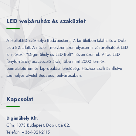
m
k
é
k
LED webáruház és szaküzlet
A HelloLED székhelye Budapesten a 7. kerületben található, a Dob
utca 82. alatt. Az üzlet - melyben személyesen is vásárolhatóak LED
termékek - "Digiműhely és LED Bolt" néven üzemel. V-Tac LED
fényforrások, piacvezető árak, több mint 2000 termék,
bemutatóterem és kipróbálási lehetőség. Házhoz szállítás illetve
személyes átvétel Budapest belvárosában.
Kapcsolat
Digiműhely Kft.
Cím: 1073 Budapest, Dob utca 82.
Telefon: +36-1-321-2115