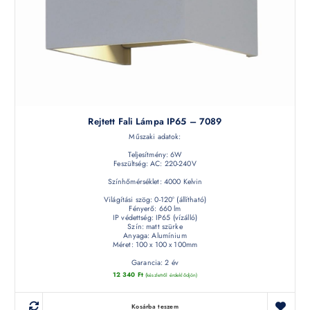
Rejtett Fali Lámpa IP65 – 7089
Műszaki adatok:
Teljesítmény: 6W
Feszültség: AC: 220-240V
Színhőmérséklet: 4000 Kelvin
Világítási szög: 0-120° (állítható)
Fényerő: 660 lm
IP védettség: IP65 (vízálló)
Szín: matt szürke
Anyaga: Alumínium
Méret: 100 x 100 x 100mm
Garancia: 2 év
12 340
Ft
(készletről érdeklődjön)
Kosárba teszem