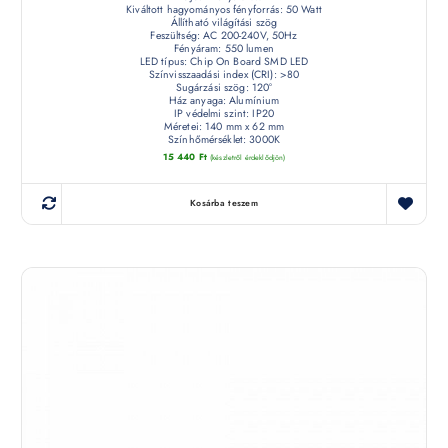
Kiváltott hagyományos fényforrás: 50 Watt
Állítható világítási szög
Feszültség: AC 200-240V, 50Hz
Fényáram: 550 lumen
LED típus: Chip On Board SMD LED
Színvisszaadási index (CRI): >80
Sugárzási szög: 120°
Ház anyaga: Alumínium
IP védelmi szint: IP20
Méretei: 140 mm x 62 mm
Színhőmérséklet: 3000K
15 440
Ft
(készletről érdeklődjön)
Kosárba teszem