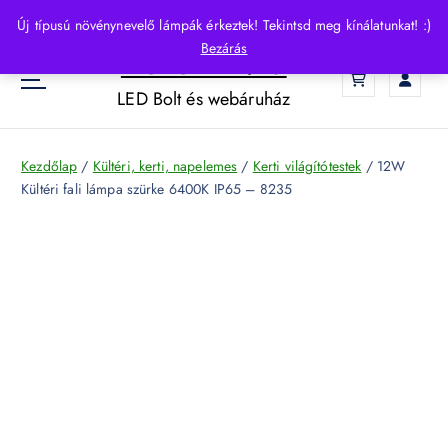
S
Új típusú növénynevelő lámpák érkeztek! Tekintsd meg kínálatunkat! :)
k
Bezárás
HelloLED.hu
i
0
p
LED Bolt és webáruház
t
o
c
Kezdőlap
/
Kültéri, kerti, napelemes
/
Kerti világítótestek
/ 12W
o
Kültéri fali lámpa szürke 6400K IP65 – 8235
n
t
e
n
t