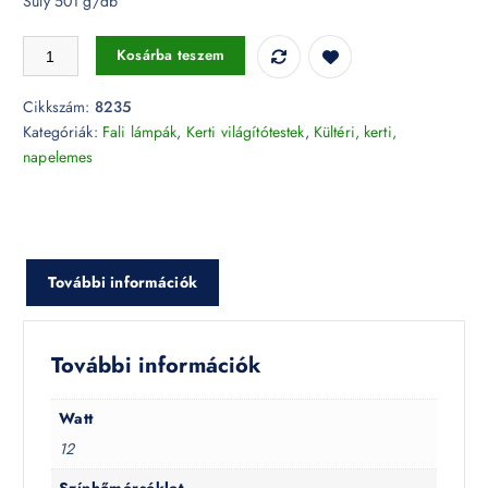
Súly 501 g/db
12W Kültéri fali lámpa szürke 6400K IP65 - 8235 mennyiség
Kosárba teszem
Cikkszám:
8235
Kategóriák:
Fali lámpák
,
Kerti világítótestek
,
Kültéri, kerti,
napelemes
További információk
További információk
Watt
12