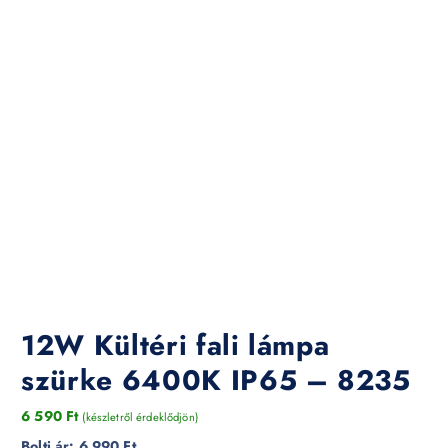
12W Kültéri fali lámpa
szürke 6400K IP65 – 8235
6 590
Ft
(készletről érdeklődjön)
Bolti ár:
6 990 Ft