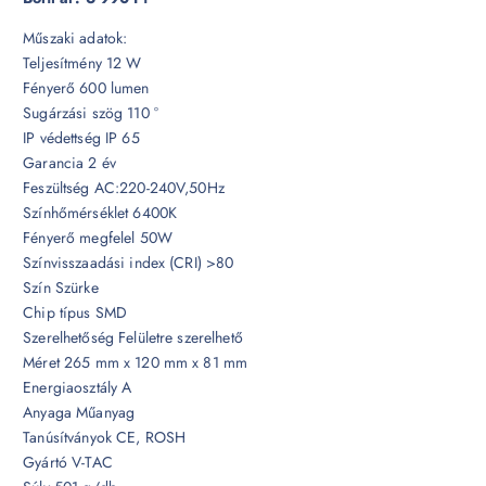
Műszaki adatok:
Teljesítmény 12 W
Fényerő 600 lumen
Sugárzási szög 110 °
IP védettség IP 65
Garancia 2 év
Feszültség AC:220-240V,50Hz
Színhőmérséklet 6400K
Fényerő megfelel 50W
Színvisszaadási index (CRI) >80
Szín Szürke
Chip típus SMD
Szerelhetőség Felületre szerelhető
Méret 265 mm x 120 mm x 81 mm
Energiaosztály A
Anyaga Műanyag
Tanúsítványok CE, ROSH
Gyártó V-TAC