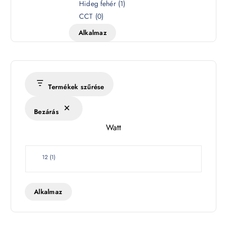
í
Hideg fehér
(
1
)
n
CCT
(
0
)
h
Alkalmaz
ő
m
é
r
s
Termékek szűrése
é
k
Bezárás
l
Watt
e
t
W
12
(
1
)
a
t
t
Alkalmaz