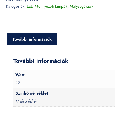
Kategóriák:
LED Mennyezeti lámpák
,
Mélysugárzók
További információk
További információk
Watt
12
Színhőmérséklet
Hideg fehér