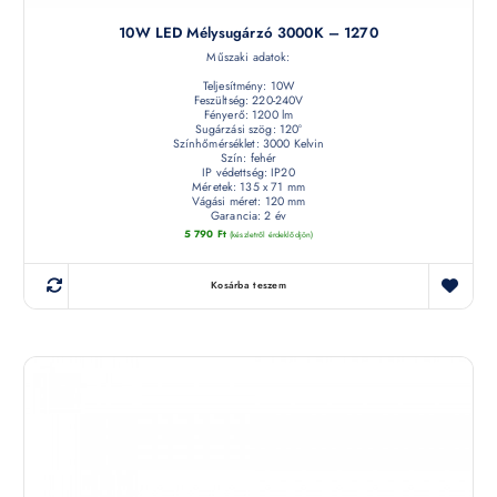
10W LED Mélysugárzó 3000K – 1270
Műszaki adatok:
Teljesítmény: 10W
Feszültség: 220-240V
Fényerő: 1200 lm
Sugárzási szög: 120°
Színhőmérséklet: 3000 Kelvin
Szín: fehér
IP védettség: IP20
Méretek: 135 x 71 mm
Vágási méret: 120 mm
Garancia: 2 év
5 790
Ft
(készletről érdeklődjön)
Kosárba teszem