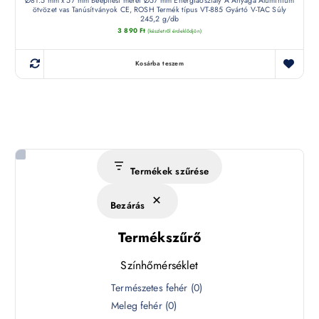
Ø81.5 mm x 57 mm Beépítési méret Ø57 mm Energiaosztály A Anyaga Alumínium
ötvözet vas Tanúsítványok CE, ROSH Termék típus VT-885 Gyártó V-TAC Súly
245,2 g/db
3 890
Ft
(készletről érdeklődjön)
Kosárba teszem
Termékek szűrése
Bezárás
Termékszűrő
Színhőmérséklet
S
Természetes fehér
(
0
)
z
Meleg fehér
(
0
)