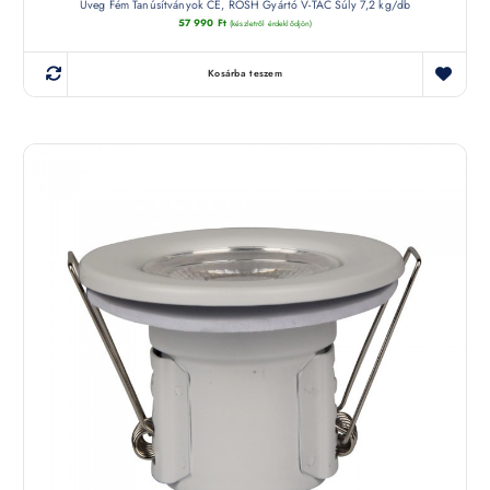
Üveg Fém Tanúsítványok CE, ROSH Gyártó V-TAC Súly 7,2 kg/db
57 990
Ft
(készletről érdeklődjön)
Kosárba teszem