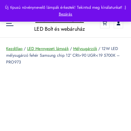
S
Új típusú növénynevelő lámpák érkeztek! Tekintsd meg kínálatunkat! :)
k
Bezárás
HelloLED.hu
i
0
p
LED Bolt és webáruház
t
o
c
Kezdőlap
/
LED Mennyezeti lámpák
/
Mélysugárzók
/ 12W LED
o
mélysugárzó fehér Samsung chip 12° CRI>90 UGR<19 5700K –
n
PRO973
t
e
n
t