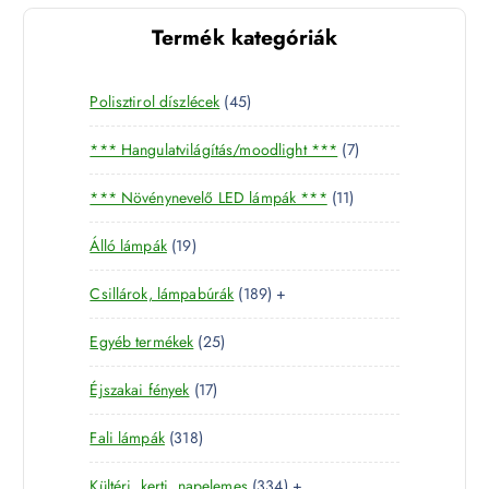
Termék kategóriák
4
Polisztirol díszlécek
45
5
7
*** Hangulatvilágítás/moodlight ***
7
t
t
e
1
*** Növénynevelő LED lámpák ***
11
e
r
1
r
m
1
Álló lámpák
19
t
m
é
9
e
é
k
1
Csillárok, lámpabúrák
189
+
t
r
k
8
e
m
2
Egyéb termékek
25
9
r
é
5
t
m
k
1
Éjszakai fények
17
t
e
é
7
e
r
k
3
Fali lámpák
318
t
r
m
1
e
m
é
3
Kültéri, kerti, napelemes
334
+
8