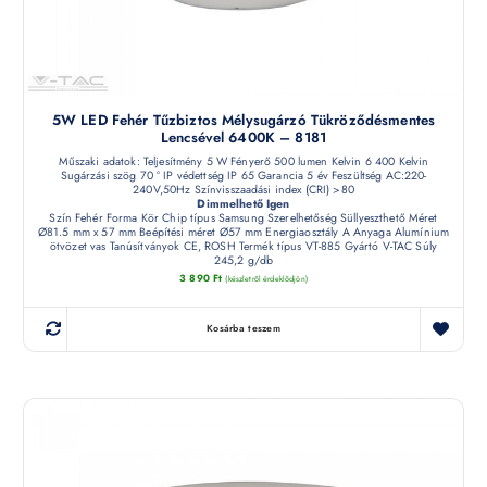
5W LED Fehér Tűzbiztos Mélysugárzó Tükröződésmentes
Lencsével 6400K – 8181
Műszaki adatok: Teljesítmény 5 W Fényerő 500 lumen Kelvin 6 400 Kelvin
Sugárzási szög 70 ° IP védettség IP 65 Garancia 5 év Feszültség AC:220-
240V,50Hz Színvisszaadási index (CRI) >80
Dimmelhető Igen
Szín Fehér Forma Kör Chip típus Samsung Szerelhetőség Süllyeszthető Méret
Ø81.5 mm x 57 mm Beépítési méret Ø57 mm Energiaosztály A Anyaga Alumínium
ötvözet vas Tanúsítványok CE, ROSH Termék típus VT-885 Gyártó V-TAC Súly
245,2 g/db
3 890
Ft
(készletről érdeklődjön)
Kosárba teszem