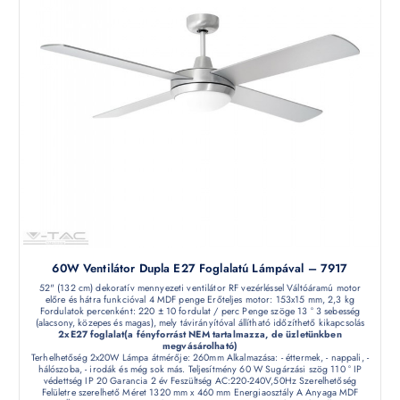
60W Ventilátor Dupla E27 Foglalatú Lámpával – 7917
52" (132 cm) dekoratív mennyezeti ventilátor RF vezérléssel Váltóáramú motor
előre és hátra funkcióval 4 MDF penge Erőteljes motor: 153x15 mm, 2,3 kg
Fordulatok percenként: 220 ± 10 fordulat / perc Penge szöge 13 ° 3 sebesség
(alacsony, közepes és magas), mely távirányítóval állítható időzíthető kikapcsolás
2xE27 foglalat(a fényforrást NEM tartalmazza, de üzletünkben
megvásárolható)
Terhelhetőség 2x20W Lámpa átmérője: 260mm Alkalmazása: - éttermek, - nappali, -
hálószoba, - irodák és még sok más. Teljesítmény 60 W Sugárzási szög 110 ° IP
védettség IP 20 Garancia 2 év Feszültség AC:220-240V,50Hz Szerelhetőség
Felületre szerelhető Méret 1320 mm x 460 mm Energiaosztály A Anyaga MDF