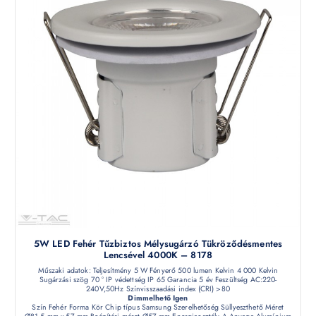
5W LED Fehér Tűzbiztos Mélysugárzó Tükröződésmentes
Lencsével 4000K – 8178
Műszaki adatok: Teljesítmény 5 W Fényerő 500 lumen Kelvin 4 000 Kelvin
Sugárzási szög 70 ° IP védettség IP 65 Garancia 5 év Feszültség AC:220-
240V,50Hz Színvisszaadási index (CRI) >80
Dimmelhető Igen
Szín Fehér Forma Kör Chip típus Samsung Szerelhetőség Süllyeszthető Méret