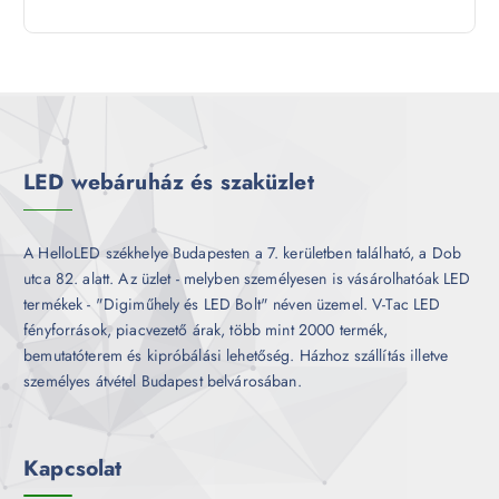
9
e
m
k
t
r
é
e
m
k
r
é
m
k
é
k
LED webáruház és szaküzlet
A HelloLED székhelye Budapesten a 7. kerületben található, a Dob
utca 82. alatt. Az üzlet - melyben személyesen is vásárolhatóak LED
termékek - "Digiműhely és LED Bolt" néven üzemel. V-Tac LED
fényforrások, piacvezető árak, több mint 2000 termék,
bemutatóterem és kipróbálási lehetőség. Házhoz szállítás illetve
személyes átvétel Budapest belvárosában.
Kapcsolat