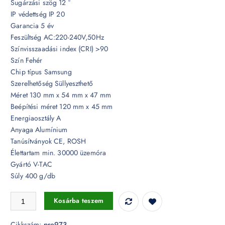
Sugárzási szög 12 °
IP védettség IP 20
Garancia 5 év
Feszültség AC:220-240V,50Hz
Színvisszaadási index (CRI) >90
Szín Fehér
Chip típus Samsung
Szerelhetőség Süllyeszthető
Méret 130 mm x 54 mm x 47 mm
Beépítési méret 120 mm x 45 mm
Energiaosztály A
Anyaga Alumínium
Tanúsítványok CE, ROSH
Élettartam min. 30000 üzemóra
Gyártó V-TAC
Súly 400 g/db
12W LED mélysugárzó fehér Samsung chip 12° CRI>90 UGR<19 5700
Kosárba teszem
Cikkszám:
pro973