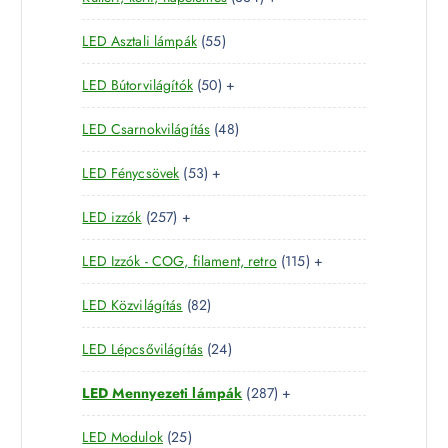
r
é
k
3
t
m
k
5
LED Asztali lámpák
55
4
e
é
5
t
r
k
5
LED Bútorvilágítók
50
+
t
e
m
0
e
r
é
4
LED Csarnokvilágítás
48
t
r
m
k
8
e
m
é
5
LED Fénycsövek
53
+
t
r
é
k
3
e
m
k
2
LED izzók
257
+
t
r
é
5
e
m
k
1
LED Izzók - COG, filament, retro
115
+
7
r
é
1
t
m
k
8
LED Közvilágítás
82
5
e
é
2
t
r
k
2
LED Lépcsővilágítás
24
t
e
m
4
e
r
é
2
LED Mennyezeti lámpák
287
+
t
r
m
k
8
e
m
é
2
LED Modulok
25
7
r
é
k