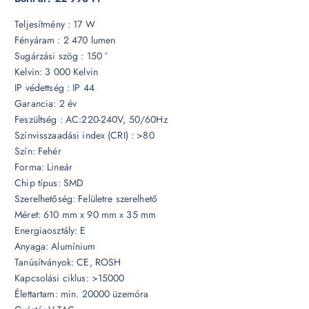
Teljesítmény : 17 W
Fényáram : 2 470 lumen
Sugárzási szög : 150 °
Kelvin: 3 000 Kelvin
IP védettség : IP 44
Garancia: 2 év
Feszültség : AC:220-240V, 50/60Hz
Színvisszaadási index (CRI) : >80
Szín: Fehér
Forma: Lineár
Chip típus: SMD
Szerelhetőség: Felületre szerelhető
Méret: 610 mm x 90 mm x 35 mm
Energiaosztály: E
Anyaga: Alumínium
Tanúsítványok: CE, ROSH
Kapcsolási ciklus: >15000
Élettartam: min. 20000 üzemóra