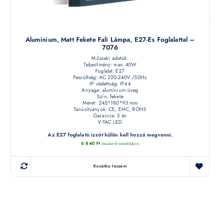
Alumínium, Matt Fekete Fali Lámpa, E27-Es Foglalattal –
7076
Műszaki adatok:
Teljesítmény: max. 40W
Foglalat: E27
Feszültség: AC 220-240V /50Hz
IP védettség: IP44
Anyaga: alumínium üveg
Szín: fekete
Méret: 245*180*93 mm
Tanúsítványok: CE, EMC, ROHS
Garancia: 3 év
V-TAC LED
Az E27 foglalatú izzót külön kell hozzá megvenni.
6 840
Ft
(készletről érdeklődjön)
Kosárba teszem