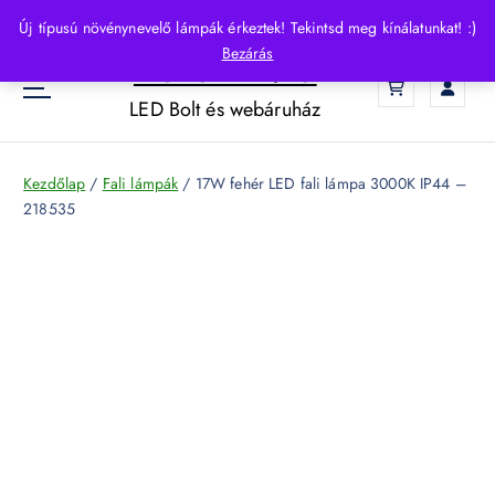
S
Új típusú növénynevelő lámpák érkeztek! Tekintsd meg kínálatunkat! :)
k
Bezárás
HelloLED.hu
i
0
p
LED Bolt és webáruház
t
o
c
Kezdőlap
/
Fali lámpák
/ 17W fehér LED fali lámpa 3000K IP44 –
o
218535
n
t
e
n
t