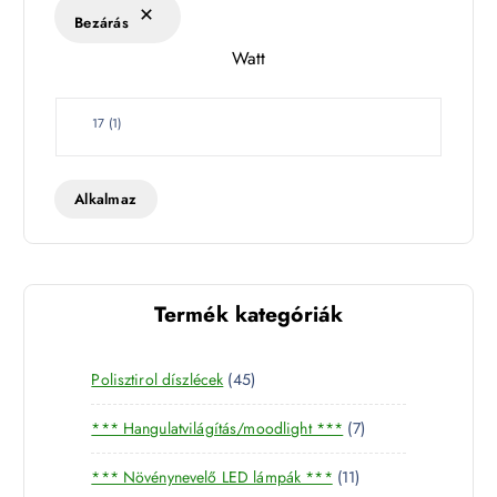
k
Bezárás
l
Watt
e
t
W
17
(
1
)
a
t
t
Alkalmaz
Termék kategóriák
4
Polisztirol díszlécek
45
5
7
*** Hangulatvilágítás/moodlight ***
7
t
t
e
1
*** Növénynevelő LED lámpák ***
11
e
r