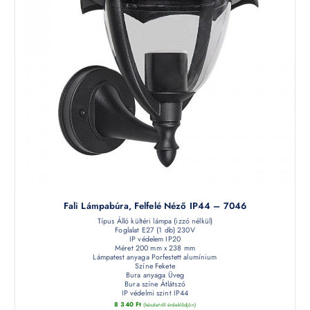
Fali Lámpabúra, Felfelé Néző IP44 – 7046
Típus Álló kültéri lámpa (izzó nélkül)
Foglalat E27 (1 db) 230V
IP védelem IP20
Méret 200 mm x 238 mm
Lámpatest anyaga Porfestett alumínium
Színe Fekete
Bura anyaga Üveg
Bura színe Átlátszó
IP védelmi szint IP44
8 340
Ft
(készletről érdeklődjön)