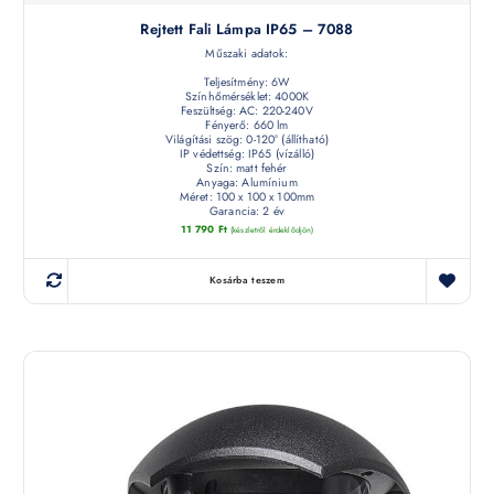
Rejtett Fali Lámpa IP65 – 7088
Műszaki adatok:
Teljesítmény: 6W
Színhőmérséklet: 4000K
Feszültség: AC: 220-240V
Fényerő: 660 lm
Világítási szög: 0-120° (állítható)
IP védettség: IP65 (vízálló)
Szín: matt fehér
Anyaga: Alumínium
Méret: 100 x 100 x 100mm
Garancia: 2 év
11 790
Ft
(készletről érdeklődjön)
Kosárba teszem