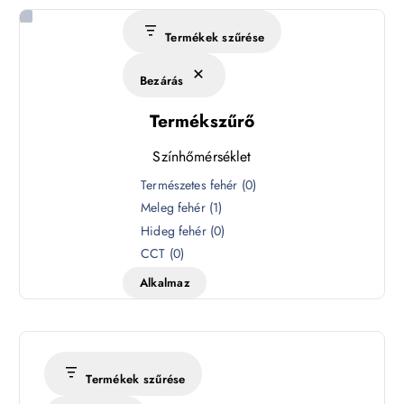
Termékek szűrése
Bezárás
Termékszűrő
Színhőmérséklet
S
Természetes fehér
(
0
)
z
Meleg fehér
(
1
)
í
Hideg fehér
(
0
)
n
CCT
(
0
)
h
Alkalmaz
ő
m
é
r
s
Termékek szűrése
é