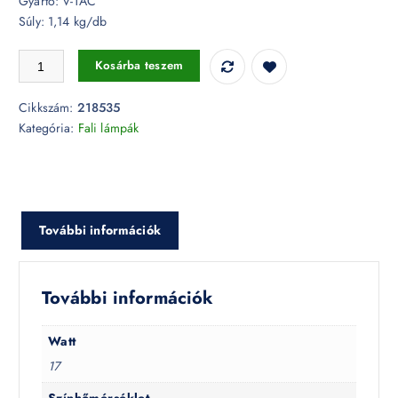
Gyártó: V-TAC
Súly: 1,14 kg/db
17W fehér LED fali lámpa 3000K IP44 - 218535 mennyiség
Kosárba teszem
Cikkszám:
218535
Kategória:
Fali lámpák
További információk
További információk
Watt
17