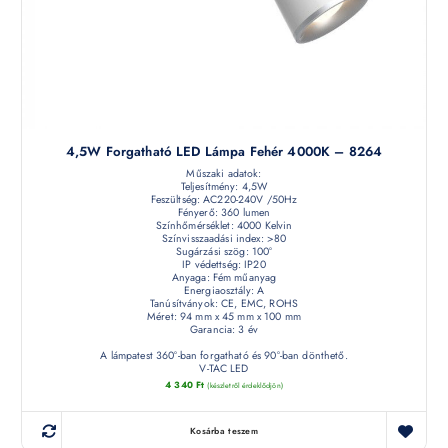
4,5W Forgatható LED Lámpa Fehér 4000K – 8264
Műszaki adatok:
Teljesítmény: 4,5W
Feszültség: AC220-240V /50Hz
Fényerő: 360 lumen
Színhőmérséklet: 4000 Kelvin
Színvisszaadási index: >80
Sugárzási szög: 100°
IP védettség: IP20
Anyaga: Fém műanyag
Energiaosztály: A
Tanúsítványok: CE, EMC, ROHS
Méret: 94 mm x 45 mm x 100 mm
Garancia: 3 év
A lámpatest 360°-ban forgatható és 90°-ban dönthető.
V-TAC LED
4 340
Ft
(készletről érdeklődjön)
Kosárba teszem