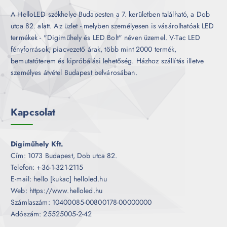
A HelloLED székhelye Budapesten a 7. kerületben található, a Dob
utca 82. alatt. Az üzlet - melyben személyesen is vásárolhatóak LED
termékek - "Digiműhely és LED Bolt" néven üzemel. V-Tac LED
fényforrások, piacvezető árak, több mint 2000 termék,
bemutatóterem és kipróbálási lehetőség. Házhoz szállítás illetve
személyes átvétel Budapest belvárosában.
Kapcsolat
Digiműhely Kft.
Cím: 1073 Budapest, Dob utca 82.
Telefon: +36-1-321-2115
E-mail: hello [kukac] helloled.hu
Web: https://www.helloled.hu
Számlaszám: 10400085-00800178-00000000
Adószám: 25525005-2-42