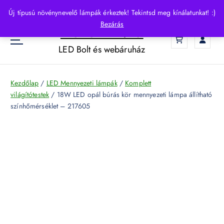
S
Új típusú növénynevelő lámpák érkeztek! Tekintsd meg kínálatunkat! :)
k
Bezárás
HelloLED.hu
i
0
p
LED Bolt és webáruház
t
o
c
Kezdőlap
/
LED Mennyezeti lámpák
/
Komplett
o
világítótestek
/ 18W LED opál búrás kör mennyezeti lámpa állítható
n
színhőmérséklet – 217605
t
e
n
t