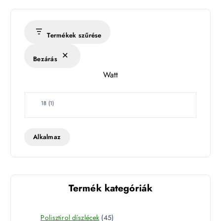
Termékek szűrése
Bezárás
Watt
W
18
(
1
)
a
t
t
Alkalmaz
Termék kategóriák
4
Polisztirol díszlécek
45