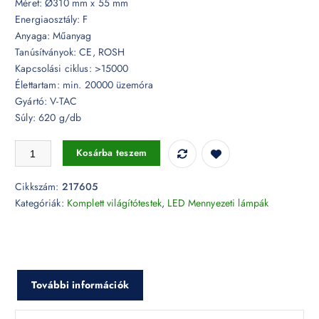
Méret: Ø310 mm x 55 mm
Energiaosztály: F
Anyaga: Műanyag
Tanúsítványok: CE, ROSH
Kapcsolási ciklus: >15000
Élettartam: min. 20000 üzemóra
Gyártó: V-TAC
Súly: 620 g/db
18W LED opál búrás kör mennyezeti lámpa állítható színhőmérséklet -
Kosárba teszem
Cikkszám:
217605
Kategóriák:
Komplett világítótestek
,
LED Mennyezeti lámpák
További információk