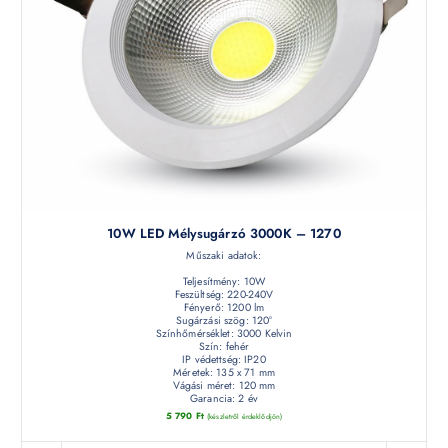
10W LED Mélysugárzó 3000K – 1270
Műszaki adatok:
Teljesítmény: 10W
Feszültség: 220-240V
Fényerő: 1200 lm
Sugárzási szög: 120°
Színhőmérséklet: 3000 Kelvin
Szín: fehér
IP védettség: IP20
Méretek: 135 x 71 mm
Vágási méret: 120 mm
Garancia: 2 év
5 790
Ft
(készletről érdeklődjön)