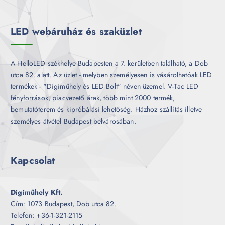
é
k
LED webáruház és szaküzlet
A HelloLED székhelye Budapesten a 7. kerületben található, a Dob
utca 82. alatt. Az üzlet - melyben személyesen is vásárolhatóak LED
termékek - "Digiműhely és LED Bolt" néven üzemel. V-Tac LED
fényforrások, piacvezető árak, több mint 2000 termék,
bemutatóterem és kipróbálási lehetőség. Házhoz szállítás illetve
személyes átvétel Budapest belvárosában.
Kapcsolat
Digiműhely Kft.
Cím: 1073 Budapest, Dob utca 82.
Telefon: +36-1-321-2115