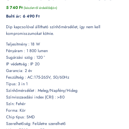
5 740
Ft
(készletről érdeklődjön)
Bolti ár:
6 490 Ft
Dip kapcsolóval állítható színhőmérséklet, így nem kell
kompromisszumokat kötnie.
Teljesítmény : 18 W
Fényáram : 1 800 lumen
Sugárzási szög : 120 °
IP védettség : IP 20
Garancia: 2 év
Feszültség : AC:175-265V, 50/60Hz
Típus: 3 in 1
Színhőmérséklet : Meleg/Napfény/Hideg
Színvisszaadási index (CRI) : >80
Szín: Fehér
Forma: Kör
Chip típus: SMD
Szerelhetőség: Felületre szerelhető