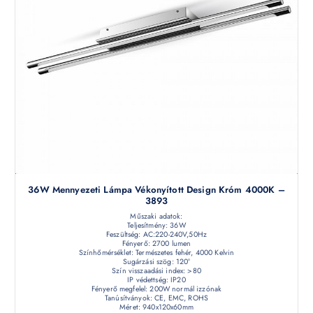
36W Mennyezeti Lámpa Vékonyított Design Króm 4000K –
3893
Műszaki adatok:
Teljesítmény: 36W
Feszültség: AC:220-240V,50Hz
Fényerő: 2700 lumen
Színhőmérséklet: Természetes fehér, 4000 Kelvin
Sugárzási szög: 120°
Szín visszaadási index: >80
IP védettség: IP20
Fényerő megfelel: 200W normál izzónak
Tanúsítványok: CE, EMC, ROHS
Méret: 940x120x60mm