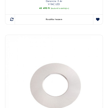
Garancia: 3 év
V-TAC LED
45 490
Ft
(készletről érdeklődjön)
Kosárba teszem