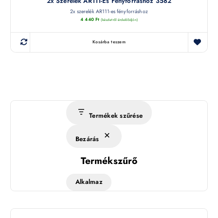
2x Szerelék AR111-Es Fényforráshoz 3582
2x szerelék AR111-es fényforráshoz
4 440
Ft
(készletről érdeklődjön)
Kosárba teszem
Termékek szűrése
Bezárás
Termékszűrő
Alkalmaz