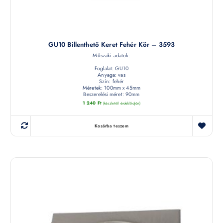
GU10 Billenthető Keret Fehér Kör – 3593
Műszaki adatok:
Foglalat: GU10
Anyaga: vas
Szín: fehér
Méretek: 100mm x 45mm
Beszerelési méret: 90mm
1 240
Ft
(készletről érdeklődjön)
Kosárba teszem