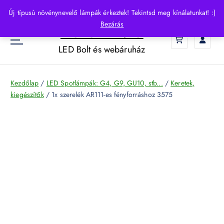
S
Új típusú növénynevelő lámpák érkeztek! Tekintsd meg kínálatunkat! :)
k
Bezárás
HelloLED.hu
i
0
p
LED Bolt és webáruház
t
o
c
Kezdőlap
/
LED Spotlámpák: G4, G9, GU10, stb...
/
Keretek,
o
kiegészítők
/ 1x szerelék AR111-es fényforráshoz 3575
n
t
e
n
t