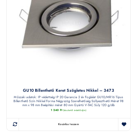
GU10 Billenthető Keret Szögletes Nikkel – 3473
Műszaki adatok: IP védettség IP 20 Garancia 2 év Foglalat GU10/MR16 Típus
Billenthető Szín Nikkel Forma Négyszög Szerelhetőség Süllyeszthető Méret 98
mm x 98 mm Beépítési méret 80 mm Gyártó V-TAC Súly 120 g/db
1 240
Ft
(készletről érdeklődjön)
Kosárba teszem