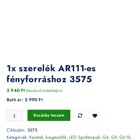
1x szerelék AR111-es
fényforráshoz 3575
2 940
Ft
(készletről érdeklődjön)
Bolti ár:
2 990 Ft
1x szerelék AR111-es fényforráshoz 3575 mennyiség
Kosárba teszem
Cikkszám:
3575
Kategóriák:
Keretek, kiegészítők
,
LED Spotlámpák: G4, G9, GU10,