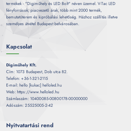
termékek - "Digiműhely és LED Bolt" néven üzemel. V-Tac LED
fényforrások, piacvezető árak, több mint 2000 termék,
bemutatóterem és kipróbálási lehetőség. Házhoz szállítás illetve
személyes átvétel Budapest belvárosában.
Kapcsolat
Digiműhely Kft.
Cím: 1073 Budapest, Dob utca 82.
Telefon: +36-1-321-2115
E-mail: hello [kukac] helloled.hu
Web: https://www.helloled.hu
Számlaszám: 10400085-00800178-00000000
Adószám: 25525005-2-42
Nyitvatartási rend