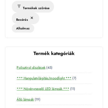
Termékek szűrése
Bezárás
Alkalmaz
Termék kategóriák
4
Polisztirol díszlécek
45
5
7
*** Hangulatvilágítás/moodlight ***
7
t
t
e
1
*** Növénynevelő LED lámpák ***
11
e
r
1
r
m
1
Álló lámpák
19
t
m
é
9
e
é
k