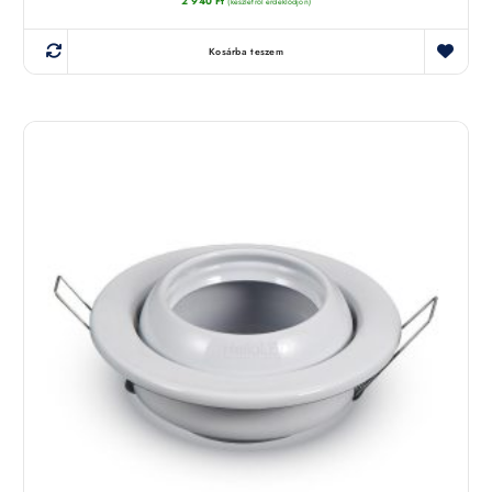
2 940
Ft
(készletről érdeklődjön)
Kosárba teszem