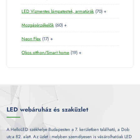
4
e
r
é
7
LED Vízmentes lámpatestek, armatúrák
70
+
t
r
m
k
0
e
m
é
6
Mozgásérzékelők
60
+
t
r
é
k
0
e
m
k
1
Neon Flex
17
+
t
r
é
7
e
m
k
1
Okos otthon/Smart home
19
+
t
r
é
9
e
m
k
t
r
é
e
m
k
r
é
m
k
é
k
LED webáruház és szaküzlet
A HelloLED székhelye Budapesten a 7. kerületben található, a Dob
utca 82. alatt. Az üzlet - melyben személyesen is vásárolhatóak LED