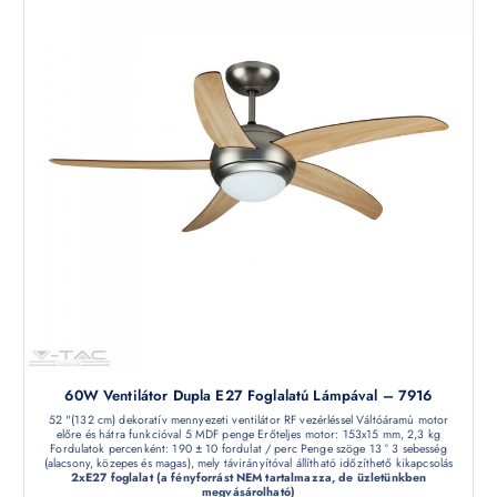
60W Ventilátor Dupla E27 Foglalatú Lámpával – 7916
52 "(132 cm) dekoratív mennyezeti ventilátor RF vezérléssel Váltóáramú motor
előre és hátra funkcióval 5 MDF penge Erőteljes motor: 153x15 mm, 2,3 kg
Fordulatok percenként: 190 ± 10 fordulat / perc Penge szöge 13 ° 3 sebesség
(alacsony, közepes és magas), mely távirányítóval állítható időzíthető kikapcsolás
2xE27 foglalat (a fényforrást NEM tartalmazza, de üzletünkben
megvásárolható)