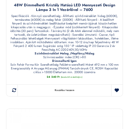
48W Dimmelhető Kristály Hatású LED Mennyezeti Design
Lámpa 3 In 1 Vezérlővel – 7600
Specifikációk - Könnyű szerelhetőség - Állítható színhőmérséklet: hideg (6000K),
természetes (4000K) és meleg fehér (3000K) - Állítható fényerő - A beállított
fényerő és színhőmérsékleti beállításokat beépített memóriájának köszönhetően
kikapcsolás után is megjegyzi. - Éjszakai mód (csökkentett fényerő) - Kikapcsolási
időzítés (30 perc) Tartozékok - Távirányító (2 db AAA elemmel működik, mely nem
tartozék, de üzletünkben megvásárolható) - Szerelési útmutató - Csavar, tipli
Felhasználási lehetőségek Mennyezeti világításként lakásokban, hotelekben, illetve
irodákban. Ajánlott működtetési időtartam: max. 10-12 óra/nap Teljesítmény 48 W
Fényerő 2 400 lumen Sugárzási szög 150 ° IP védettség IP 20 Garancia 2 év
Feszültség AC:220-240V,50/60Hz
Színhőmérséklet Meleg /Napfény/Hideg
Színvisszaadási index (CRI) >80
Dimmelhető Igen
Szín Fehér Forma Kör Szerelhetőség Felületre szerelhető Méret 492 mm x 100 mm
Energiaosztály A Anyaga Műanyag (PMMA) Tanúsítványok CE, ROSH Kapcsolási
ciklus >15000 Élettartam min. 20000 üzemóra
24 240
Ft
(készletről érdeklődjön)
Kosárba teszem