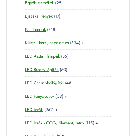
2
Egyéb termékek
25
9
r
é
5
t
m
k
1
Éjszakai fények
17
t
e
é
7
e
r
k
3
Fali lámpák
318
t
r
m
1
e
m
é
3
Kültéri, kerti, napelemes
334
+
8
r
é
k
3
t
m
k
5
LED Asztali lámpák
55
4
e
é
5
t
r
k
5
LED Bútorvilágítók
50
+
t
e
m
0
e
r
é
4
LED Csarnokvilágítás
48
t
r
m
k
8
e
m
é
5
LED Fénycsövek
53
+
t
r
é
k
3
e
m
k
2
LED izzók
257
+
t
r
é
5
e
m
k
1
LED Izzók - COG, filament, retro
115
+
7
r
é
1
t
m
k