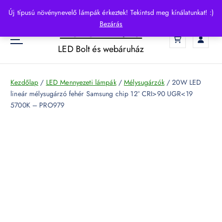
S
Új típusú növénynevelő lámpák érkeztek! Tekintsd meg kínálatunkat! :)
k
Bezárás
HelloLED.hu
i
0
p
LED Bolt és webáruház
t
o
c
Kezdőlap
/
LED Mennyezeti lámpák
/
Mélysugárzók
/ 20W LED
o
lineár mélysugárzó fehér Samsung chip 12° CRI>90 UGR<19
n
5700K – PRO979
t
e
n
t