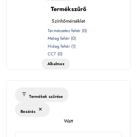
Termékszűrő
Színhőmérséklet
S
Természetes fehér
(
0
)
z
Meleg fehér
(
0
)
í
Hideg fehér
(
1
)
n
CCT
(
0
)
h
Alkalmaz
ő
m
é
r
s
Termékek szűrése
é
k
Bezárás
l
Watt
e
t