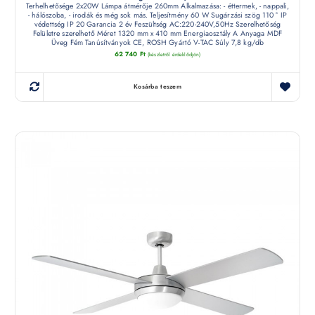
Terhelhetősége 2x20W Lámpa átmérője 260mm Alkalmazása: - éttermek, - nappali,
- hálószoba, - irodák és még sok más. Teljesítmény 60 W Sugárzási szög 110 ° IP
védettség IP 20 Garancia 2 év Feszültség AC:220-240V,50Hz Szerelhetőség
Felületre szerelhető Méret 1320 mm x 410 mm Energiaosztály A Anyaga MDF
Üveg Fém Tanúsítványok CE, ROSH Gyártó V-TAC Súly 7,8 kg/db
62 740
Ft
(készletről érdeklődjön)
Kosárba teszem