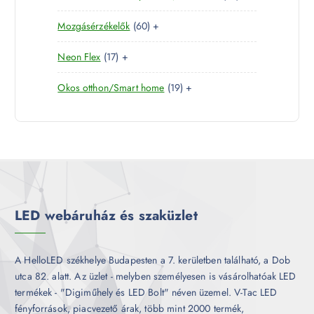
k
0
e
m
é
6
Mozgásérzékelők
60
+
t
r
é
k
0
e
m
k
1
Neon Flex
17
+
t
r
é
7
e
m
k
1
Okos otthon/Smart home
19
+
t
r
é
9
e
m
k
t
r
é
e
m
k
r
é
m
k
é
k
LED webáruház és szaküzlet
A HelloLED székhelye Budapesten a 7. kerületben található, a Dob
utca 82. alatt. Az üzlet - melyben személyesen is vásárolhatóak LED
termékek - "Digiműhely és LED Bolt" néven üzemel. V-Tac LED
fényforrások, piacvezető árak, több mint 2000 termék,