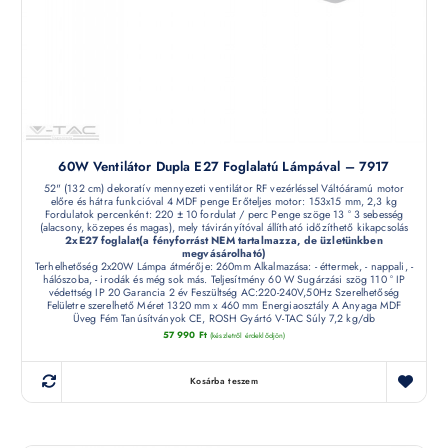
60W Ventilátor Dupla E27 Foglalatú Lámpával – 7917
52" (132 cm) dekoratív mennyezeti ventilátor RF vezérléssel Váltóáramú motor
előre és hátra funkcióval 4 MDF penge Erőteljes motor: 153x15 mm, 2,3 kg
Fordulatok percenként: 220 ± 10 fordulat / perc Penge szöge 13 ° 3 sebesség
(alacsony, közepes és magas), mely távirányítóval állítható időzíthető kikapcsolás
2xE27 foglalat(a fényforrást NEM tartalmazza, de üzletünkben
megvásárolható)
Terhelhetőség 2x20W Lámpa átmérője: 260mm Alkalmazása: - éttermek, - nappali, -
hálószoba, - irodák és még sok más. Teljesítmény 60 W Sugárzási szög 110 ° IP
védettség IP 20 Garancia 2 év Feszültség AC:220-240V,50Hz Szerelhetőség
Felületre szerelhető Méret 1320 mm x 460 mm Energiaosztály A Anyaga MDF
Üveg Fém Tanúsítványok CE, ROSH Gyártó V-TAC Súly 7,2 kg/db
57 990
Ft
(készletről érdeklődjön)
Kosárba teszem