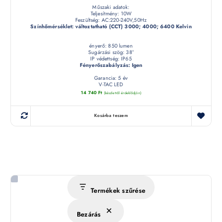
Műszaki adatok:
Teljesítmény: 10W
Feszültség: AC:220-240V,50Hz
Színhőmérséklet: változtatható (CCT) 3000; 4000; 6400 Kelvin
ényerő: 850 lumen
Sugárzási szög: 38°
IP védettség: IP65
Fényerőszabályzás: Igen
Garancia: 5 év
V-TAC LED
14 740
Ft
(készletről érdeklődjön)
Kosárba teszem
Termékek szűrése
Bezárás