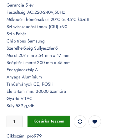
Garancia 5 év
Feszültség AC:220-240V,50Hz
Működési hőmérséklet -20°C és 45°C között
Színvisszaadási index (CRI) >90
Szín Fehér
Chip típus Samsung
Szerelhetőség Süllyeszthető
Méret 207 mm x 54 mm x 47 mm
Beépítési méret 200 mm x 45 mm
Energiaosztály A
Anyaga Alumínium
Tanúsítványok CE, ROSH
Élettartam min. 30000 üzemóra
Gyártó V-TAC
Súly 589 g/db
20W LED lineár mélysugárzó fehér Samsung chip 12° CRI>90 UGR<1
Kosárba teszem
Cikkszám:
pro979