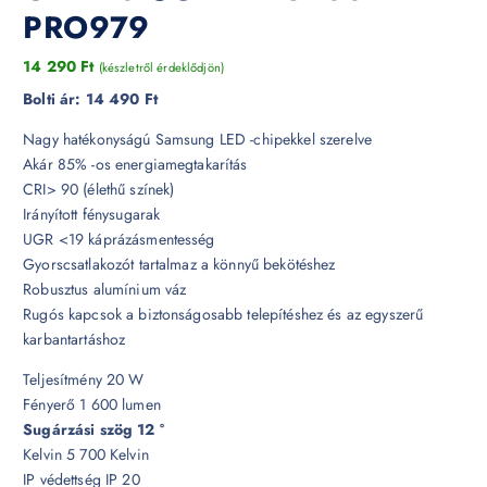
PRO979
14 290
Ft
(készletről érdeklődjön)
Bolti ár:
14 490 Ft
Nagy hatékonyságú Samsung LED -chipekkel szerelve
Akár 85% -os energiamegtakarítás
CRI> 90 (élethű színek)
Irányított fénysugarak
UGR <19 káprázásmentesség
Gyorscsatlakozót tartalmaz a könnyű bekötéshez
Robusztus alumínium váz
Rugós kapcsok a biztonságosabb telepítéshez és az egyszerű
karbantartáshoz
Teljesítmény 20 W
Fényerő 1 600 lumen
Sugárzási szög 12 °
Kelvin 5 700 Kelvin
IP védettség IP 20