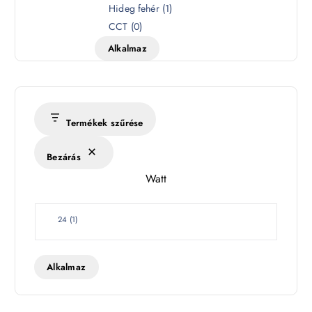
í
Hideg fehér
(
1
)
n
CCT
(
0
)
h
Alkalmaz
ő
m
é
r
s
Termékek szűrése
é
k
Bezárás
l
Watt
e
t
W
24
(
1
)
a
t
t
Alkalmaz