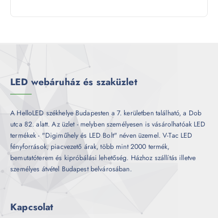
9
e
m
k
t
r
é
e
m
k
r
é
m
k
é
k
LED webáruház és szaküzlet
A HelloLED székhelye Budapesten a 7. kerületben található, a Dob
utca 82. alatt. Az üzlet - melyben személyesen is vásárolhatóak LED
termékek - "Digiműhely és LED Bolt" néven üzemel. V-Tac LED
fényforrások, piacvezető árak, több mint 2000 termék,
bemutatóterem és kipróbálási lehetőség. Házhoz szállítás illetve
személyes átvétel Budapest belvárosában.
Kapcsolat