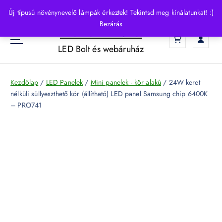
S
Új típusú növénynevelő lámpák érkeztek! Tekintsd meg kínálatunkat! :)
k
Bezárás
HelloLED.hu
i
0
p
LED Bolt és webáruház
t
o
c
Kezdőlap
/
LED Panelek
/
Mini panelek - kör alakú
/ 24W keret
o
nélküli süllyeszthető kör (állítható) LED panel Samsung chip 6400K
n
– PRO741
t
e
n
t