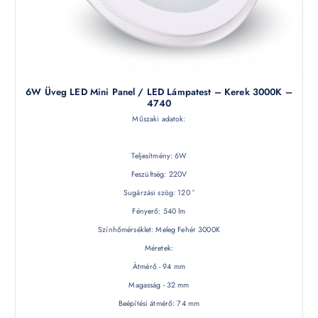
6W Üveg LED Mini Panel / LED Lámpatest – Kerek 3000K –
4740
Műszaki adatok:
Teljesítmény: 6W
Feszültség: 220V
Sugárzási szög: 120 °
Fényerő: 540 lm
Színhőmérséklet: Meleg Fehér 3000K
Méretek:
Átmérő - 94 mm
Magasság - 32 mm
Beépítési átmérő: 74 mm