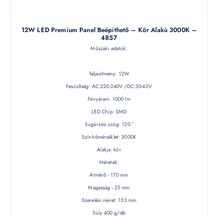
12W LED Premium Panel Beépíthető – Kör Alakú 3000K –
4857
Műszaki adatok:
Teljesítmény: 12W
Feszültség: AC:220-240V /DC:30-42V
Fényáram: 1000 lm
LED Chip: SMD
Sugárzási szög: 120 °
Színhőmérséklet: 3000K
Alakja: kör
Méretek:
Átmérő - 170 mm
Magasság - 25 mm
Szerelési méret: 155 mm
Súly 400 g/db