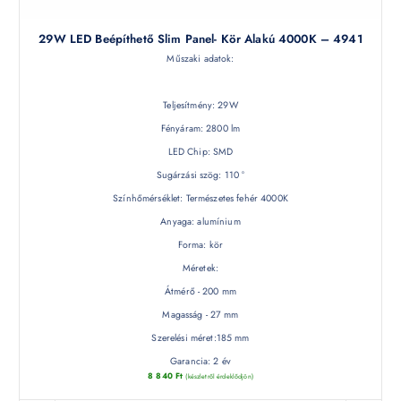
29W LED Beépíthető Slim Panel- Kör Alakú 4000K – 4941
Műszaki adatok:
Teljesítmény: 29W
Fényáram: 2800 lm
LED Chip: SMD
Sugárzási szög: 110 °
Színhőmérséklet: Természetes fehér 4000K
Anyaga: alumínium
Forma: kör
Méretek:
Átmérő - 200 mm
Magasság - 27 mm
Szerelési méret:185 mm
Garancia: 2 év
8 840
Ft
(készletről érdeklődjön)