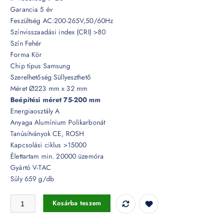
Garancia 5 év
Feszültség AC:200-265V,50/60Hz
Színvisszaadási index (CRI) >80
Szín Fehér
Forma Kör
Chip típus Samsung
Szerelhetőség Süllyeszthető
Méret Ø223 mm x 32 mm
Beépítési méret 75-200 mm
Energiaosztály A
Anyaga Alumínium Polikarbonát
Tanúsítványok CE, ROSH
Kapcsolási ciklus >15000
Élettartam min. 20000 üzemóra
Gyártó V-TAC
Súly 659 g/db
24W keret nélküli süllyeszthető kör (állítható) LED panel Samsung ch
Kosárba teszem