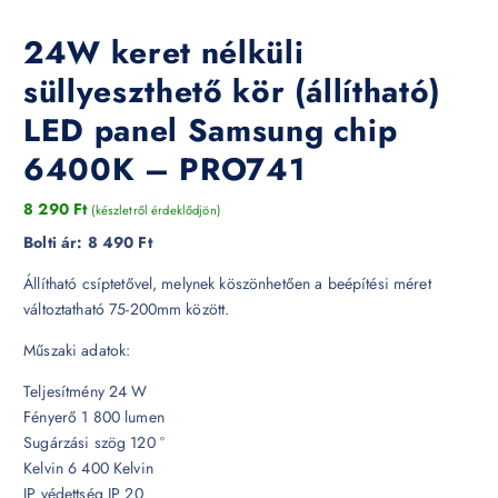
24W keret nélküli
süllyeszthető kör (állítható)
LED panel Samsung chip
6400K – PRO741
8 290
Ft
(készletről érdeklődjön)
Bolti ár:
8 490 Ft
Állítható csíptetővel, melynek köszönhetően a beépítési méret
változtatható 75-200mm között.
Műszaki adatok:
Teljesítmény 24 W
Fényerő 1 800 lumen
Sugárzási szög 120 °
Kelvin 6 400 Kelvin
IP védettség IP 20