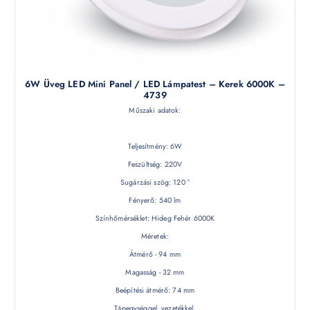
6W Üveg LED Mini Panel / LED Lámpatest – Kerek 6000K –
4739
Műszaki adatok:
Teljesítmény: 6W
Feszültség: 220V
Sugárzási szög: 120 °
Fényerő: 540 lm
Színhőmérséklet: Hideg Fehér 6000K
Méretek:
Átmérő - 94 mm
Magasság - 32 mm
Beépítési átmérő: 74 mm
Tápegységgel, vezetékkel.