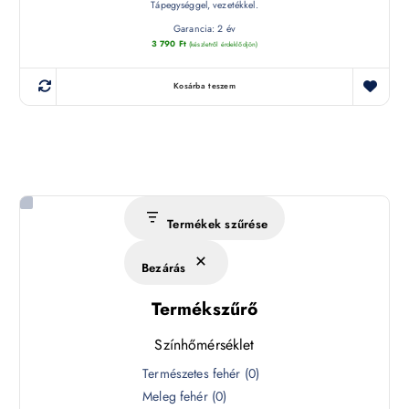
Tápegységgel, vezetékkel.
Garancia: 2 év
3 790
Ft
(készletről érdeklődjön)
Kosárba teszem
Termékek szűrése
Bezárás
Termékszűrő
Színhőmérséklet
S
Természetes fehér
(
0
)
z
Meleg fehér
(
0
)