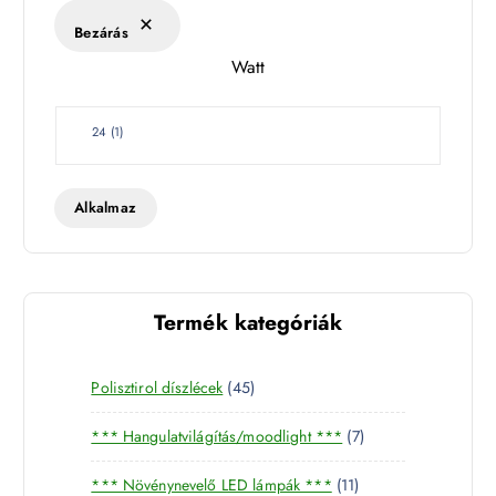
k
Bezárás
l
Watt
e
t
W
24
(
1
)
a
t
t
Alkalmaz
Termék kategóriák
4
Polisztirol díszlécek
45
5
7
*** Hangulatvilágítás/moodlight ***
7
t
t
e
1
*** Növénynevelő LED lámpák ***
11
e
r