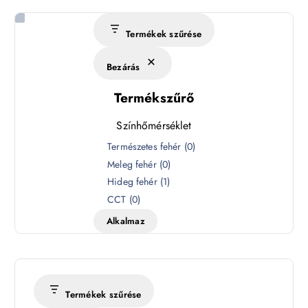
Termékek szűrése
Bezárás
Termékszűrő
Színhőmérséklet
S
Természetes fehér
(
0
)
z
Meleg fehér
(
0
)
í
Hideg fehér
(
1
)
n
CCT
(
0
)
h
Alkalmaz
ő
m
é
r
s
Termékek szűrése
é