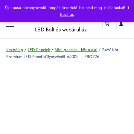
S
Új típusú növénynevelő lámpák érkeztek! Tekintsd meg kínálatunkat! :)
k
Bezárás
HelloLED.hu
i
0
p
LED Bolt és webáruház
t
o
c
Kezdőlap
/
LED Panelek
/
Mini panelek - kör alakú
/ 24W Kör
o
Premium LED Panel süllyeszthető 6400K – PRO726
n
t
e
n
t