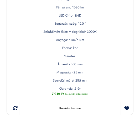
Fényáram: 1680 lm
LED Chip: SMD
Sugárzási szög: 120 °
Színhőmérséklet: Meleg fehér 3000K
Anyaga: alumínium
Forma: kör
Méretek:
Átmérő - 300 mm
Magasság - 25 mm
Szerelési méret:285 mm
Garancia: 2 év
7 940
Ft
(készletről érdeklődjön)
Kosárba teszem