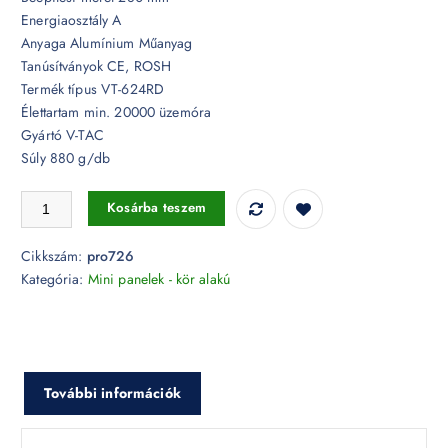
Energiaosztály A
Anyaga Alumínium Műanyag
Tanúsítványok CE, ROSH
Termék típus VT-624RD
Élettartam min. 20000 üzemóra
Gyártó V-TAC
Súly 880 g/db
24W Kör Premium LED Panel süllyeszthető 6400K - PRO726 mennyisé
Kosárba teszem
Cikkszám:
pro726
Kategória:
Mini panelek - kör alakú
További információk