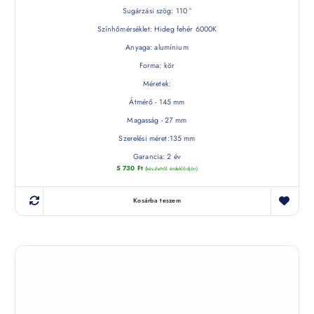
Sugárzási szög: 110 °
Színhőmérséklet: Hideg fehér 6000K
Anyaga: alumínium
Forma: kör
Méretek:
Átmérő - 145 mm
Magasság - 27 mm
Szerelési méret:135 mm
Garancia: 2 év
5 730
Ft
(készletről érdeklődjön)
Kosárba teszem