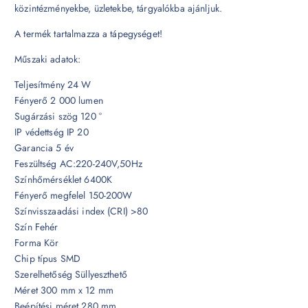
közintézményekbe, üzletekbe, tárgyalókba ajánljuk.
A termék tartalmazza a tápegységet!
Műszaki adatok:
Teljesítmény 24 W
Fényerő 2 000 lumen
Sugárzási szög 120 °
IP védettség IP 20
Garancia 5 év
Feszültség AC:220-240V,50Hz
Színhőmérséklet 6400K
Fényerő megfelel 150-200W
Színvisszaadási index (CRI) >80
Szín Fehér
Forma Kör
Chip típus SMD
Szerelhetőség Süllyeszthető
Méret 300 mm x 12 mm
Beépítési méret 280 mm