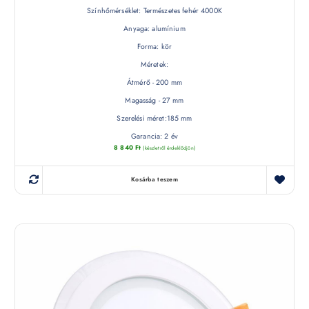
Színhőmérséklet: Természetes fehér 4000K
Anyaga: alumínium
Forma: kör
Méretek:
Átmérő - 200 mm
Magasság - 27 mm
Szerelési méret:185 mm
Garancia: 2 év
8 840
Ft
(készletről érdeklődjön)
Kosárba teszem