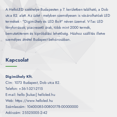
A HelloLED székhelye Budapesten a 7. kerületben található, a Dob
utca 82. alatt. Az üzlet - melyben személyesen is vásárolhatóak LED
termékek - "Digiműhely és LED Bolt" néven üzemel. V-Tac LED
fényforrások, piacvezető árak, több mint 2000 termék,
bemutatóterem és kipróbálási lehetőség. Házhoz szállítás illetve
személyes átvétel Budapest belvárosában.
Kapcsolat
Digiműhely Kft.
Cím: 1073 Budapest, Dob utca 82.
Telefon: +36-1-321-2115
E-mail: hello [kukac] helloled.hu
Web: https://www.helloled.hu
Számlaszám: 10400085-00800178-00000000
Adószám: 25525005-2-42