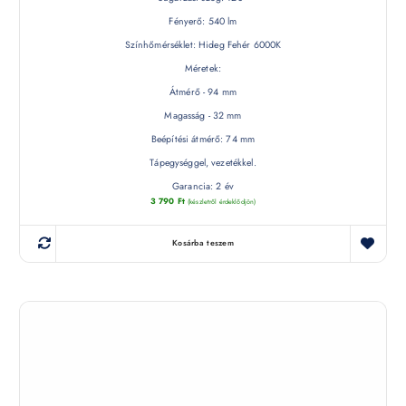
Fényerő: 540 lm
Színhőmérséklet: Hideg Fehér 6000K
Méretek:
Átmérő - 94 mm
Magasság - 32 mm
Beépítési átmérő: 74 mm
Tápegységgel, vezetékkel.
Garancia: 2 év
3 790
Ft
(készletről érdeklődjön)
Kosárba teszem