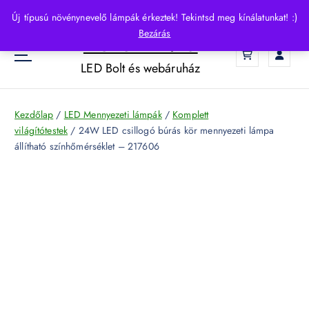
S
Új típusú növénynevelő lámpák érkeztek! Tekintsd meg kínálatunkat! :)
k
Bezárás
HelloLED.hu
i
0
p
LED Bolt és webáruház
t
o
c
Kezdőlap
/
LED Mennyezeti lámpák
/
Komplett
o
világítótestek
/ 24W LED csillogó búrás kör mennyezeti lámpa
n
állítható színhőmérséklet – 217606
t
e
n
t