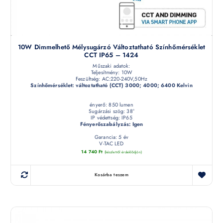
10W Dimmelhető Mélysugárzó Változtatható Színhőmérséklet
CCT IP65 – 1424
Műszaki adatok:
Teljesítmény: 10W
Feszültség: AC:220-240V,50Hz
Színhőmérséklet: változtatható (CCT) 3000; 4000; 6400 Kelvin
ényerő: 850 lumen
Sugárzási szög: 38°
IP védettség: IP65
Fényerőszabályzás: Igen
Garancia: 5 év
V-TAC LED
14 740
Ft
(készletről érdeklődjön)
Kosárba teszem