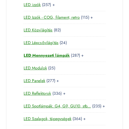
2
LED izzók
257
+
t
r
é
5
e
m
k
1
LED Izzók - COG, filament, retro
115
+
7
r
é
1
t
m
k
8
LED Közvilágítás
82
5
e
é
2
t
r
k
2
LED Lépcsővilágítás
24
t
e
m
4
e
r
é
2
LED Mennyezeti lámpák
287
+
t
r
m
k
8
e
m
é
2
LED Modulok
25
7
r
é
k
5
t
m
k
2
LED Panelek
277
+
t
e
é
7
e
r
k
3
LED Reflektorok
336
+
7
r
m
3
t
m
é
2
LED Spotlámpák: G4, G9, GU10, stb...
235
+
6
e
é
k
3
t
r
k
3
LED Szalagok, tápegységek
364
+
5
e
m
6
t
r
é