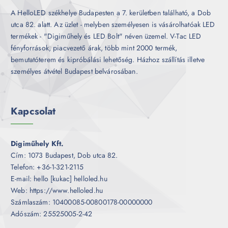
A HelloLED székhelye Budapesten a 7. kerületben található, a Dob
utca 82. alatt. Az üzlet - melyben személyesen is vásárolhatóak LED
termékek - "Digiműhely és LED Bolt" néven üzemel. V-Tac LED
fényforrások, piacvezető árak, több mint 2000 termék,
bemutatóterem és kipróbálási lehetőség. Házhoz szállítás illetve
személyes átvétel Budapest belvárosában.
Kapcsolat
Digiműhely Kft.
Cím: 1073 Budapest, Dob utca 82.
Telefon: +36-1-321-2115
E-mail: hello [kukac] helloled.hu
Web: https://www.helloled.hu
Számlaszám: 10400085-00800178-00000000
Adószám: 25525005-2-42