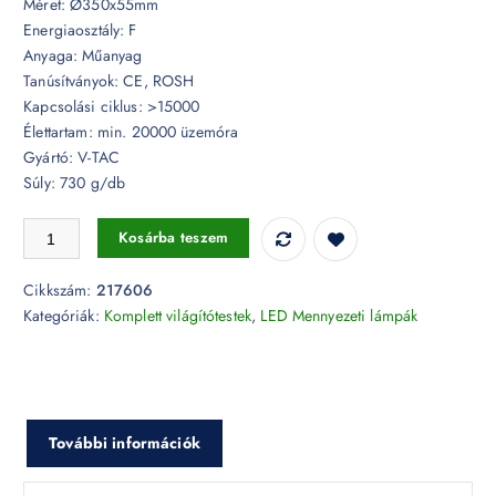
Méret: Ø350x55mm
Energiaosztály: F
Anyaga: Műanyag
Tanúsítványok: CE, ROSH
Kapcsolási ciklus: >15000
Élettartam: min. 20000 üzemóra
Gyártó: V-TAC
Súly: 730 g/db
24W LED csillogó búrás kör mennyezeti lámpa állítható színhőmérsékl
Kosárba teszem
Cikkszám:
217606
Kategóriák:
Komplett világítótestek
,
LED Mennyezeti lámpák
További információk