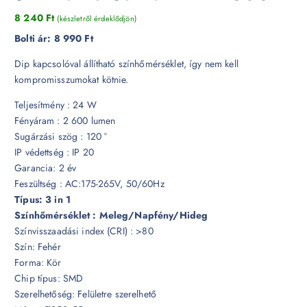
8 240
Ft
(készletről érdeklődjön)
Bolti ár:
8 990 Ft
Dip kapcsolóval állítható színhőmérséklet, így nem kell
kompromisszumokat kötnie.
Teljesítmény : 24 W
Fényáram : 2 600 lumen
Sugárzási szög : 120 °
IP védettség : IP 20
Garancia: 2 év
Feszültség : AC:175-265V, 50/60Hz
Típus: 3 in 1
Színhőmérséklet : Meleg/Napfény/Hideg
Színvisszaadási index (CRI) : >80
Szín: Fehér
Forma: Kör
Chip típus: SMD
Szerelhetőség: Felületre szerelhető