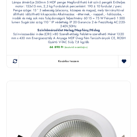
Lámpa átmérője 260mm 5 MDF penge Megfordítható két színű pengék Erőteljes
motor: 153x15 mm, 2,3 kg Fordulatok percenként: 190 ± 10 fordulat / perc
Penge szöge: 13 ° 3 sebesség (alacsony, közepes és magas), mely távirányítóval
állítható időzíthető kikapcsolás Alkalmazása: - éttermek, - nappali, - hálószoba, -
irodák és még sok más Tulajdonságok Teljesítmény 60 15 = 75 W Fényerő 1 500
lumen Sugárzási szög 110 ° IP védettség IP 20 Garancia 2 év Feszültség AC:220-
240V,50Hz
Színhőmérséklet Meleg/Napfény/Hideg
Színvisszaadási index (CRI) >80 Szerelhetőség Felületre szerelhető Méret 1320
mm x 430 mm Energiaosztály A Anyaga MDF Üveg Fém Tanúsítványok CE, ROSH
Gyártó V-TAC Súly 7,8 kg/db
66 890
Ft
(készletről érdeklődjön)
Kosárba teszem