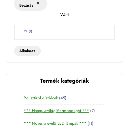
Bezárás
Watt
W
24
(
1
)
a
t
t
Alkalmaz
Termék kategóriák
4
Polisztirol díszlécek
45
5
7
*** Hangulatvilágítás/moodlight ***
7
t
t
e
1
*** Növénynevelő LED lámpák ***
11
e
r