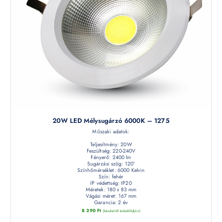
20W LED Mélysugárzó 6000K – 1275
Műszaki adatok:
Teljesítmény: 20W
Feszültség: 220-240V
Fényerő: 2400 lm
Sugárzási szög: 120°
Színhőmérséklet: 6000 Kelvin
Szín: fehér
IP védettség: IP20
Méretek: 180 x 83 mm
Vágási méret: 167 mm
Garancia: 2 év
8 290
Ft
(készletről érdeklődjön)