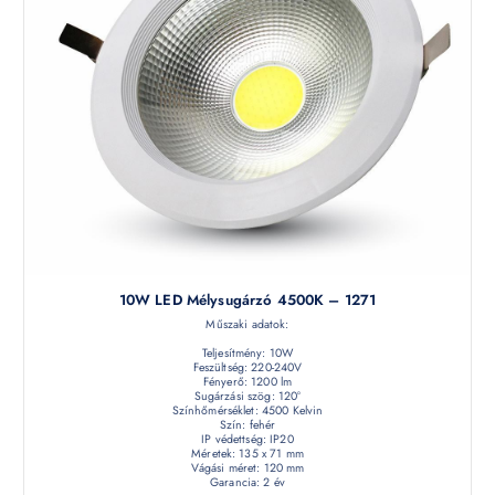
10W LED Mélysugárzó 4500K – 1271
Műszaki adatok:
Teljesítmény: 10W
Feszültség: 220-240V
Fényerő: 1200 lm
Sugárzási szög: 120°
Színhőmérséklet: 4500 Kelvin
Szín: fehér
IP védettség: IP20
Méretek: 135 x 71 mm
Vágási méret: 120 mm
Garancia: 2 év