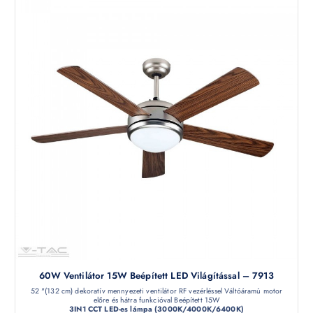
60W Ventilátor 15W Beépített LED Világítással – 7913
52 "(132 cm) dekoratív mennyezeti ventilátor RF vezérléssel Váltóáramú motor
előre és hátra funkcióval Beépített 15W
3IN1 CCT LED-es lámpa (3000K/4000K/6400K)