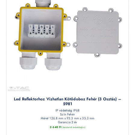
Led Reflektorhoz Vízhatlan Kötődoboz Fehér (3 Osztás) –
5981
IP védettség IP68
Szín Fehér
Méret 126.8 mm x 93.3 mm x 35.3 mm
Garancia 2 év
3 640
Ft
(készletről érdeklődjön)