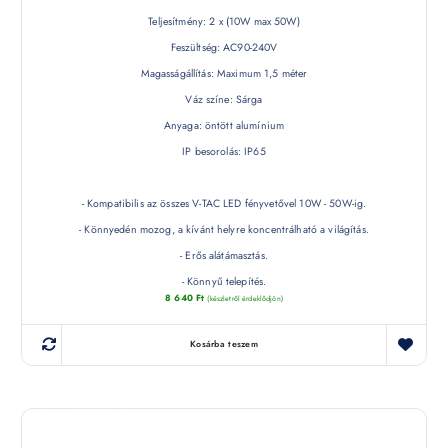
Teljesítmény: 2 x (10W max 50W)
Feszültség: AC90-240V
Magasságállítás: Maximum 1,5 méter
Váz színe: Sárga
Anyaga: öntött alumínium
IP besorolás: IP65
- Kompatibilis az összes V-TAC LED fényvetővel 10W - 50W-ig.
- Könnyedén mozog, a kívánt helyre koncentrálható a világítás.
- Erős alátámasztás.
- Könnyű telepítés.
8 640
Ft
(készletről érdeklődjön)
Kosárba teszem