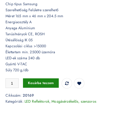
Chip típus Samsung
Szerelhetőség Felületre szerelhető
Méret 165 mm x 46 mm x 204.5 mm
Energiaosztály A
Anyaga Alumínium
Tanúsítványok CE, ROSH
Ütésállóság IK 05
Kapcsolási ciklus >15000
Élettartam min. 25000 üzemóra
LED-ek száma 240 db
Gyártó V-TAC
Súly 720 g/db
30W Alkonykapcsolós LED reflektor Samsung chip IP65 3000K - PRO
Kosárba teszem
Cikkszám:
20169
Kategóriák:
LED Reflektorok
,
Mozgásérzékelős, szenzoros