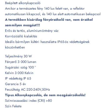
Beépített alkonykapcsoló
Amikor a természetes fény 140 lux felett van, a reflektor
automatikusan kikapcsol, és 140 lux alatt automatikusan bekapcsol
A termékben kizárólag fényérzékelő van, nem érzékel
semmilyen mozgást!!!
Erős és tartós, alumíniumöntvény váz
Korrózióálló kialakítás
Ideális bármilyen kültéri használatra IP65-ös védettségének
köszönhetően
Teljesítmény 30 W
Fényerő 3 000 lumen
Sugárzási szög 100 °
Kelvin 3 000 Kelvin
IP védettség IP 65
Garancia 5 év
Feszültség AC:220-240V,50Hz
Típus Alkonykapcsolós, de nem mozgásérzékelős!
Színvisszaadási index (CRI) >80
Szín Fekete