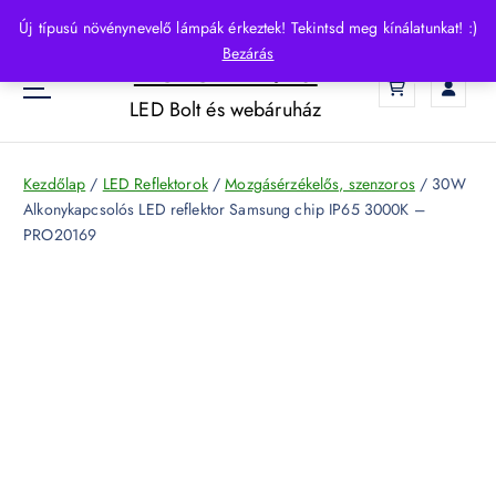
S
Új típusú növénynevelő lámpák érkeztek! Tekintsd meg kínálatunkat! :)
k
Bezárás
HelloLED.hu
i
0
p
LED Bolt és webáruház
t
o
c
Kezdőlap
/
LED Reflektorok
/
Mozgásérzékelős, szenzoros
/ 30W
o
Alkonykapcsolós LED reflektor Samsung chip IP65 3000K –
n
PRO20169
t
e
n
t