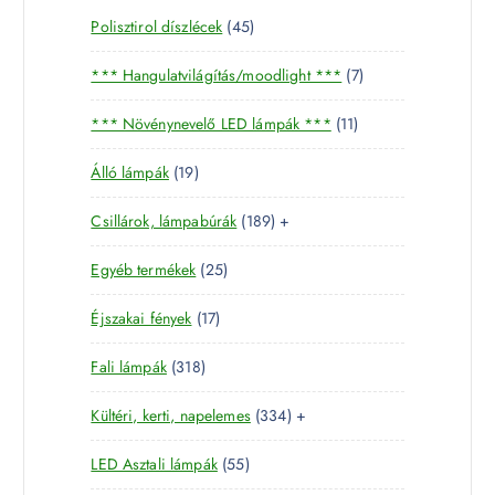
4
Polisztirol díszlécek
45
5
7
*** Hangulatvilágítás/moodlight ***
7
t
t
e
1
*** Növénynevelő LED lámpák ***
11
e
r
1
r
m
1
Álló lámpák
19
t
m
é
9
e
é
k
1
Csillárok, lámpabúrák
189
+
t
r
k
8
e
m
2
Egyéb termékek
25
9
r
é
5
t
m
k
1
Éjszakai fények
17
t
e
é
7
e
r
k
3
Fali lámpák
318
t
r
m
1
e
m
é
3
Kültéri, kerti, napelemes
334
+
8
r
é
k
3
t
m
k
5
LED Asztali lámpák
55
4
e
é
5
t
r