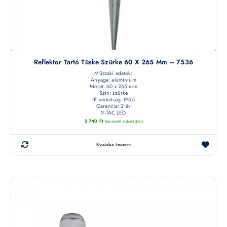
Reflektor Tartó Tüske Szürke 60 X 265 Mm – 7536
Műszaki adatok:
Anyaga: alumínium
Méret: 60 x 265 mm
Szín: szürke
IP védettség: IP65
Garancia: 2 év
V-TAC LED
3 740
Ft
(készletről érdeklődjön)
Kosárba teszem