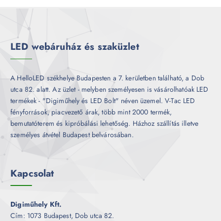
r
é
m
k
é
k
LED webáruház és szaküzlet
A HelloLED székhelye Budapesten a 7. kerületben található, a Dob
utca 82. alatt. Az üzlet - melyben személyesen is vásárolhatóak LED
termékek - "Digiműhely és LED Bolt" néven üzemel. V-Tac LED
fényforrások, piacvezető árak, több mint 2000 termék,
bemutatóterem és kipróbálási lehetőség. Házhoz szállítás illetve
személyes átvétel Budapest belvárosában.
Kapcsolat
Digiműhely Kft.
Cím: 1073 Budapest, Dob utca 82.