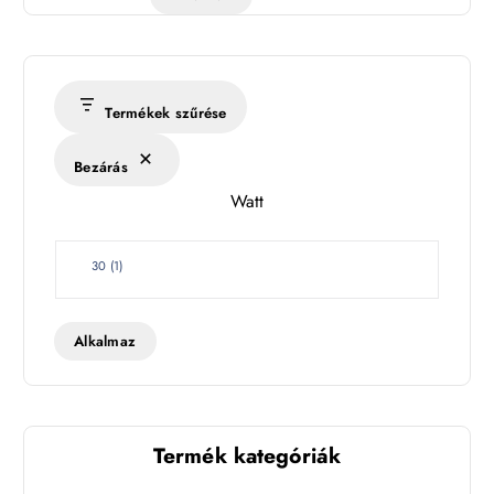
ő
m
é
r
s
Termékek szűrése
é
k
Bezárás
l
Watt
e
t
W
30
(
1
)
a
t
t
Alkalmaz
Termék kategóriák