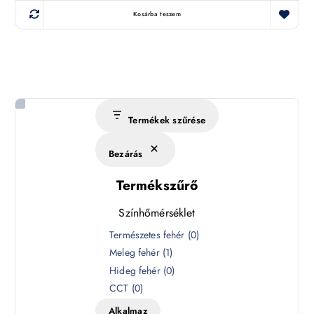
Kosárba teszem
Termékek szűrése
Bezárás
Termékszűrő
Színhőmérséklet
S
Természetes fehér
(
0
)
z
Meleg fehér
(
1
)
í
Hideg fehér
(
0
)
n
CCT
(
0
)
h
Alkalmaz