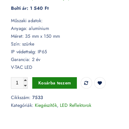
Bolti ár:
1 540 Ft
Műszaki adatok:
Anyaga: alumínium
Méret: 35 mm x 150 mm
Szín: szürke
IP védettség: IP65
Garancia: 2 év
V-TAC LED
Reflektor tartó tüske szürke 35 x 150 mm - 7533 mennyiség
Kosárba teszem
Cikkszám:
7533
Kategóriák:
Kiegészítők
,
LED Reflektorok