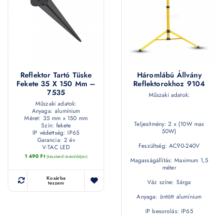
Reflektor Tartó Tüske
Háromlábú Állvány
Fekete 35 X 150 Mm –
Reflektorokhoz 9104
7535
Műszaki adatok:
Műszaki adatok:
Anyaga: alumínium
Méret: 35 mm x 150 mm
Teljesítmény: 2 x (10W max
Szín: fekete
50W)
IP védettség: IP65
Garancia: 2 év
Feszültség: AC90-240V
V-TAC LED
1 490
Ft
(készletről érdeklődjön)
Magasságállítás: Maximum 1,5
méter
Kosárba
Váz színe: Sárga
teszem
Anyaga: öntött alumínium
IP besorolás: IP65