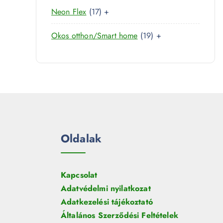
0
r
é
1
Neon Flex
17
+
t
m
k
7
e
é
1
Okos otthon/Smart home
19
+
t
r
k
9
e
m
t
r
é
e
m
k
r
é
m
k
é
k
Oldalak
Kapcsolat
Adatvédelmi nyilatkozat
Adatkezelési tájékoztató
Általános Szerződési Feltételek