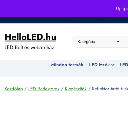
S
Új típ
k
Kedvező árak egész évben!
i
p
HelloLED.hu
t
o
LED Bolt és webáruház
c
o
Minden termék
LED izzók
LED
n
t
e
n
Kezdőlap
/
LED Reflektorok
/
Kiegészítők
/ Reflektor tartó t
t