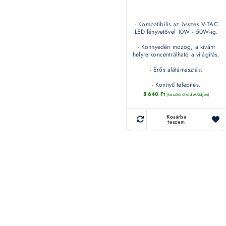
- Kompatibilis az összes V-TAC
LED fényvetővel 10W - 50W-ig.
- Könnyedén mozog, a kívánt
helyre koncentrálható a világítás.
- Erős alátámasztás.
- Könnyű telepítés.
8 640
Ft
(készletről érdeklődjön)
Kosárba
teszem