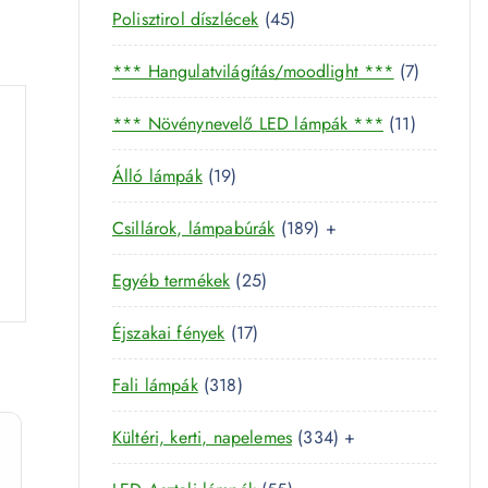
4
Polisztirol díszlécek
45
5
7
*** Hangulatvilágítás/moodlight ***
7
t
t
e
1
*** Növénynevelő LED lámpák ***
11
e
r
1
r
m
1
Álló lámpák
19
t
m
é
9
e
é
k
1
Csillárok, lámpabúrák
189
+
t
r
k
8
e
m
2
Egyéb termékek
25
9
r
é
5
t
m
k
1
Éjszakai fények
17
t
e
é
7
e
r
k
3
Fali lámpák
318
t
r
m
1
e
m
é
3
Kültéri, kerti, napelemes
334
+
8
r
é
k
3
t
m
k