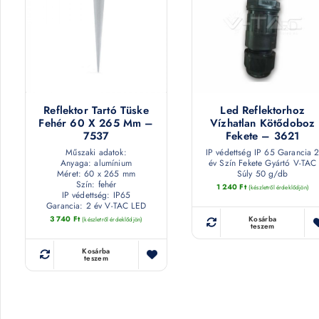
Reflektor Tartó Tüske
Led Reflektorhoz
Fehér 60 X 265 Mm –
Vízhatlan Kötődoboz
7537
Fekete – 3621
Műszaki adatok:
IP védettség IP 65 Garancia 
Anyaga: alumínium
év Szín Fekete Gyártó V-TAC
Méret: 60 x 265 mm
Súly 50 g/db
Szín: fehér
1 240
Ft
(készletről érdeklődjön)
IP védettség: IP65
Garancia: 2 év V-TAC LED
3 740
Ft
Kosárba
(készletről érdeklődjön)
teszem
Kosárba
teszem