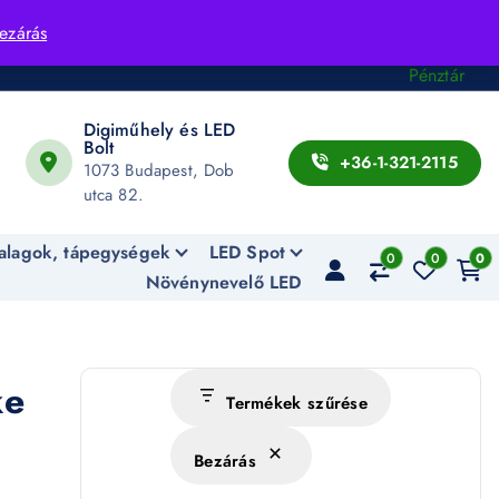
Fiók
ezárás
Kosár
Pénztár
Digiműhely és LED
Bolt
+36-1-321-2115
1073 Budapest, Dob
utca 82.
alagok, tápegységek
LED Spot
0
0
0
Növénynevelő LED
ke
Termékek szűrése
Bezárás