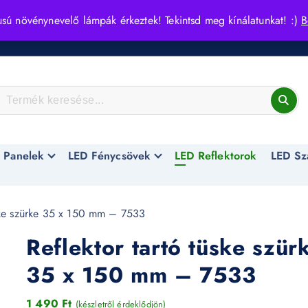
usú növénynevelő lámpák érkeztek! Tekintsd meg kínálatunkat! :)
B
 Panelek
LED Fénycsövek
LED Reflektorok
LED Sz
üske szürke 35 x 150 mm – 7533
Reflektor tartó tüske szür
35 x 150 mm – 7533
1 490
Ft
(készletről érdeklődjön)