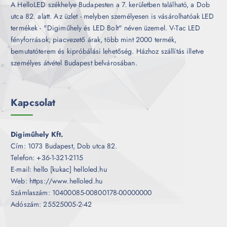
A HelloLED székhelye Budapesten a 7. kerületben található, a Dob
utca 82. alatt. Az üzlet - melyben személyesen is vásárolhatóak LED
termékek - "Digiműhely és LED Bolt" néven üzemel. V-Tac LED
fényforrások, piacvezető árak, több mint 2000 termék,
bemutatóterem és kipróbálási lehetőség. Házhoz szállítás illetve
személyes átvétel Budapest belvárosában.
Kapcsolat
Digiműhely Kft.
Cím: 1073 Budapest, Dob utca 82.
Telefon: +36-1-321-2115
E-mail: hello [kukac] helloled.hu
Web: https://www.helloled.hu
Számlaszám: 10400085-00800178-00000000
Adószám: 25525005-2-42