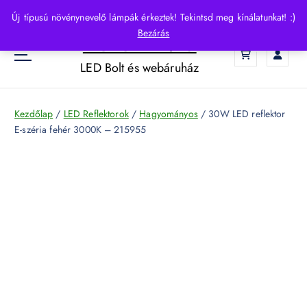
S
Új típusú növénynevelő lámpák érkeztek! Tekintsd meg kínálatunkat! :)
k
Bezárás
HelloLED.hu
i
0
p
LED Bolt és webáruház
t
o
c
Kezdőlap
/
LED Reflektorok
/
Hagyományos
/ 30W LED reflektor
o
E-széria fehér 3000K – 215955
n
t
e
n
t