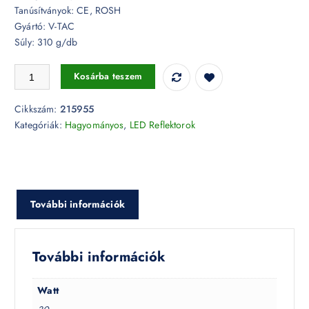
Tanúsítványok: CE, ROSH
Gyártó: V-TAC
Súly: 310 g/db
30W LED reflektor E-széria fehér 3000K - 215955 mennyiség
Kosárba teszem
Cikkszám:
215955
Kategóriák:
Hagyományos
,
LED Reflektorok
További információk
További információk
Watt