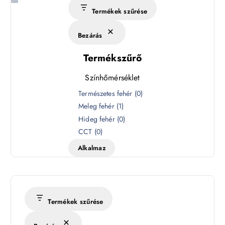
Termékek szűrése
Bezárás
Termékszűrő
Színhőmérséklet
S
Természetes fehér
(
0
)
z
Meleg fehér
(
1
)
í
Hideg fehér
(
0
)
n
CCT
(
0
)
h
Alkalmaz
ő
m
é
r
s
Termékek szűrése
é
k