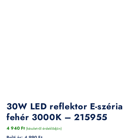
30W LED reflektor E-széria
fehér 3000K – 215955
4 940
Ft
(készletről érdeklődjön)
Bolti ár:
4 990 Ft