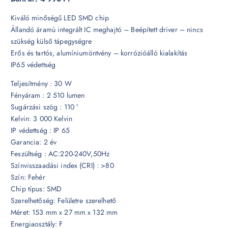
Kiváló minőségű LED SMD chip
Állandó áramú integrált IC meghajtó – Beépített driver – nincs
szükség külső tápegységre
Erős és tartós, alumíniumöntvény – korrózióálló kialakítás
IP65 védettség
Teljesítmény : 30 W
Fényáram : 2 510 lumen
Sugárzási szög : 110 °
Kelvin: 3 000 Kelvin
IP védettség : IP 65
Garancia: 2 év
Feszültség : AC:220-240V,50Hz
Színvisszaadási index (CRI) : >80
Szín: Fehér
Chip típus: SMD
Szerelhetőség: Felületre szerelhető
Méret: 153 mm x 27 mm x 132 mm
Energiaosztály: F