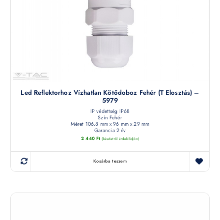
Led Reflektorhoz Vízhatlan Kötődoboz Fehér (T Elosztás) –
5979
IP védettség IP68
Szín Fehér
Méret 106.8 mm x 96 mm x 29 mm
Garancia 2 év
2 440
Ft
(készletről érdeklődjön)
Kosárba teszem