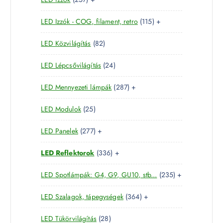
t
r
é
5
e
m
k
1
LED Izzók - COG, filament, retro
115
+
7
r
é
1
t
m
k
8
LED Közvilágítás
82
5
e
é
2
t
r
k
2
LED Lépcsővilágítás
24
t
e
m
4
e
r
é
2
LED Mennyezeti lámpák
287
+
t
r
m
k
8
e
m
é
2
LED Modulok
25
7
r
é
k
5
t
m
k
2
LED Panelek
277
+
t
e
é
7
e
r
k
3
LED Reflektorok
336
+
7
r
m
3
t
m
é
2
LED Spotlámpák: G4, G9, GU10, stb...
235
+
6
e
é
k
3
t
r
k
3
LED Szalagok, tápegységek
364
+
5
e
m
6
t
r
é
2
LED Tükörvilágítás
28
4
e
m
k