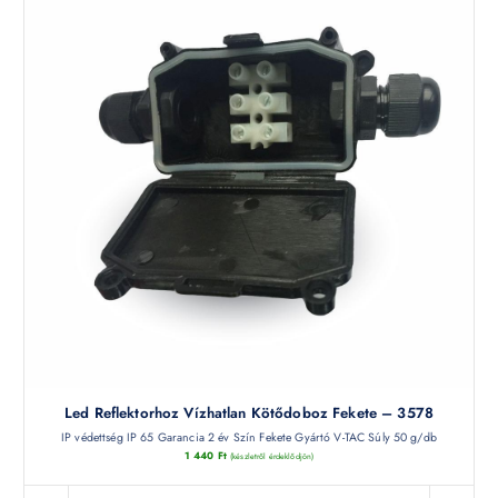
Led Reflektorhoz Vízhatlan Kötődoboz Fekete – 3578
IP védettség IP 65 Garancia 2 év Szín Fekete Gyártó V-TAC Súly 50 g/db
1 440
Ft
(készletről érdeklődjön)