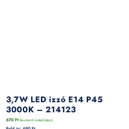
3,7W LED izzó E14 P45
3000K – 214123
670
Ft
(készletről érdeklődjön)
Bolti ár:
690 Ft