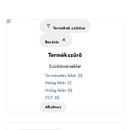
Termékek szűrése
Bezárás
Termékszűrő
Színhőmérséklet
S
Természetes fehér
(
0
)
z
Meleg fehér
(
1
)
í
Hideg fehér
(
0
)
n
CCT
(
0
)
h
Alkalmaz
ő
m
é
r