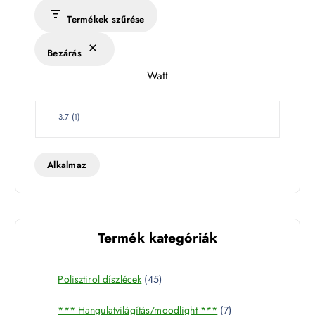
s
Termékek szűrése
é
k
Bezárás
l
Watt
e
t
W
3.7
(
1
)
a
t
t
Alkalmaz
Termék kategóriák
4
Polisztirol díszlécek
45
5
7
*** Hangulatvilágítás/moodlight ***
7
t