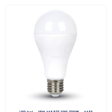
LED Izzó – 15W A65 E27 200° 2700K – 4453