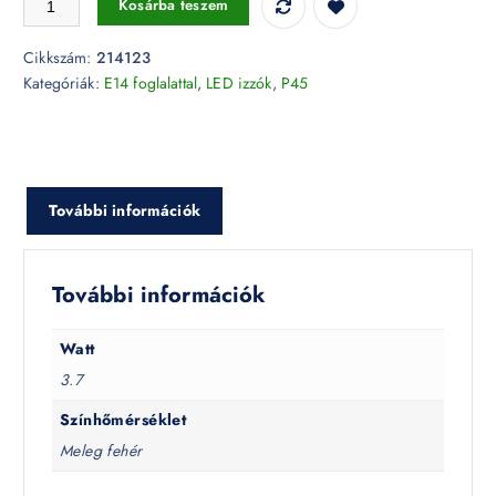
Kosárba teszem
Cikkszám:
214123
Kategóriák:
E14 foglalattal
,
LED izzók
,
P45
További információk
További információk
Watt
3.7
Színhőmérséklet
Meleg fehér