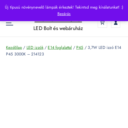
S
Új típusú növénynevelő lámpák érkeztek! Tekintsd meg kínálatunkat! :)
k
Bezárás
HelloLED.hu
i
0
p
LED Bolt és webáruház
t
o
c
Kezdőlap
/
LED izzók
/
E14 foglalattal
/
P45
/ 3,7W LED izzó E14
o
P45 3000K – 214123
n
t
e
n
t