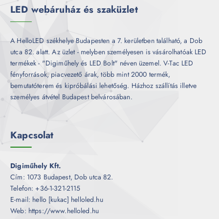
LED webáruház és szaküzlet
A HelloLED székhelye Budapesten a 7. kerületben található, a Dob
utca 82. alatt. Az üzlet - melyben személyesen is vásárolhatóak LED
termékek - "Digiműhely és LED Bolt" néven üzemel. V-Tac LED
fényforrások, piacvezető árak, több mint 2000 termék,
bemutatóterem és kipróbálási lehetőség. Házhoz szállítás illetve
személyes átvétel Budapest belvárosában.
Kapcsolat
Digiműhely Kft.
Cím: 1073 Budapest, Dob utca 82.
Telefon: +36-1-321-2115
E-mail: hello [kukac] helloled.hu
Web: https://www.helloled.hu