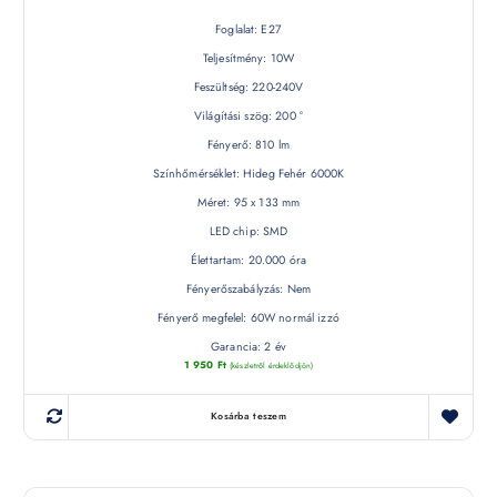
Foglalat: E27
Teljesítmény: 10W
Feszültség: 220-240V
Világítási szög: 200 °
Fényerő: 810 lm
Színhőmérséklet: Hideg Fehér 6000K
Méret: 95 x 133 mm
LED chip: SMD
Élettartam: 20.000 óra
Fényerőszabályzás: Nem
Fényerő megfelel: 60W normál izzó
Garancia: 2 év
1 950
Ft
(készletről érdeklődjön)
Kosárba teszem