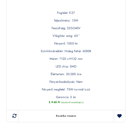
Foglalat: E27
Teljesítmény: 15W
Feszültség: 220-240V
Világítási szög: 40 °
Fényerő: 1000 lm
Színhőmérséklet: Hideg Fehér 6000K
Méret: ?120 x H132 mm
LED chip: SMD
Élettartam: 20.000 óra
Fényerőszabályzás: Nem
Fényerő megfelel: 75W normál izzó
Garancia: 2 év
2 940
Ft
(készletről érdeklődjön)
Kosárba teszem