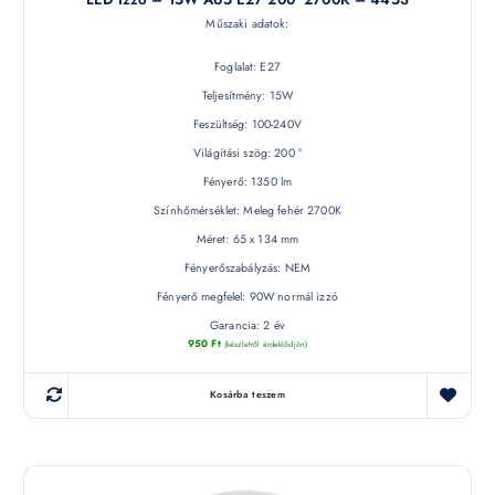
Műszaki adatok:
Foglalat: E27
Teljesítmény: 15W
Feszültség: 100-240V
Világítási szög: 200 °
Fényerő: 1350 lm
Színhőmérséklet: Meleg fehér 2700K
Méret: 65 x 134 mm
Fényerőszabályzás: NEM
Fényerő megfelel: 90W normál izzó
Garancia: 2 év
950
Ft
(készletről érdeklődjön)
Kosárba teszem