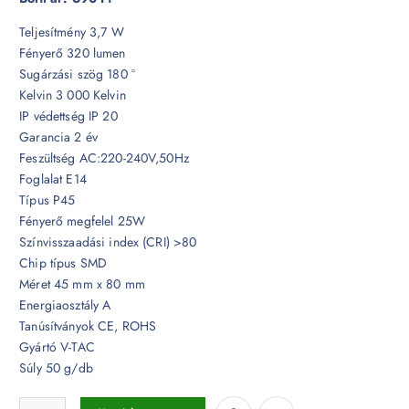
Teljesítmény 3,7 W
Fényerő 320 lumen
Sugárzási szög 180 °
Kelvin 3 000 Kelvin
IP védettség IP 20
Garancia 2 év
Feszültség AC:220-240V,50Hz
Foglalat E14
Típus P45
Fényerő megfelel 25W
Színvisszaadási index (CRI) >80
Chip típus SMD
Méret 45 mm x 80 mm
Energiaosztály A
Tanúsítványok CE, ROHS
Gyártó V-TAC
Súly 50 g/db
3,7W LED izzó E14 P45 3000K - 214123 mennyiség