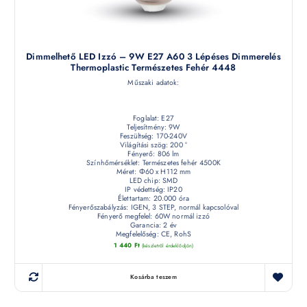
Dimmelhető LED Izzó – 9W E27 A60 3 Lépéses Dimmerelés
Thermoplastic Természetes Fehér 4448
Műszaki adatok:
Foglalat: E27
Teljesítmény: 9W
Feszültség: 170-240V
Világítási szög: 200 °
Fényerő: 806 lm
Színhőmérséklet: Természetes fehér 4500K
Méret: Φ60 x H112 mm
LED chip: SMD
IP védettség: IP20
Élettartam: 20.000 óra
Fényerőszabályzás: IGEN, 3 STEP, normál kapcsolóval
Fényerő megfelel: 60W normál izzó
Garancia: 2 év
Megfelelőség: CE, RohS
1 440
Ft
(készletről érdeklődjön)
Kosárba teszem