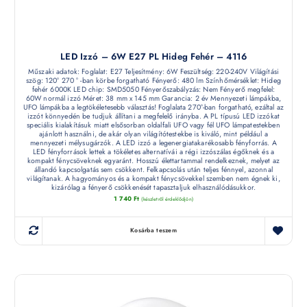
LED Izzó – 6W E27 PL Hideg Fehér – 4116
Műszaki adatok: Foglalat: E27 Teljesítmény: 6W Feszültség: 220-240V Világítási
szög: 120° 270 ° -ban körbe forgatható Fényerő: 480 lm Színhőmérséklet: Hideg
fehér 6000K LED chip: SMD5050 Fényerőszabályzás: Nem Fényerő megfelel:
60W normál izzó Méret: 38 mm x 145 mm Garancia: 2 év Mennyezeti lámpákba,
UFO lámpákba a legtökéletesebb választás! Foglalata 270°-ban forgatható, ezáltal az
izzót könnyedén be tudjuk állítani a megfelelő irányba. A PL típusú LED izzókat
speciális kialakításuk miatt elsősorban oldalfali UFO vagy fél UFO lámpatestekben
ajánlott használni, de akár olyan világítótestekbe is kiváló, mint például a
mennyezeti mélysugárzók. A LED izzó a legenergiatakarékosabb fényforrás. A
LED fényforrások lettek a tökéletes alternatívái a régi izzószálas égőknek és a
kompakt fénycsöveknek egyaránt. Hosszú élettartammal rendelkeznek, melyet az
állandó kapcsolgatás sem csökkent. Felkapcsolás után teljes fénnyel, azonnal
világítanak. A hagyományos és a kompakt fénycsövekkel szemben nem égnek ki,
kizárólag a fényerő csökkenését tapasztaljuk elhasználódásukkor.
1 740
Ft
(készletről érdeklődjön)
Kosárba teszem