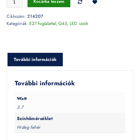
Kosárba teszem
Cikkszám:
214207
Kategóriák:
E27 foglalattal
,
G45
,
LED izzók
További információk
További információk
Watt
3.7
Színhőmérséklet
Hideg fehér