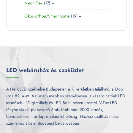
1
Neon Flex
17
+
t
r
é
7
e
m
k
1
Okos otthon/Smart home
19
+
t
r
é
9
e
m
k
t
r
é
e
m
k
r
é
m
k
é
k
LED webáruház és szaküzlet
A HelloLED székhelye Budapesten a 7. kerületben található, a Dob
utca 82. alatt. Az üzlet - melyben személyesen is vásárolhatóak LED
termékek - "Digiműhely és LED Bolt" néven üzemel. V-Tac LED
fényforrások, piacvezető árak, több mint 2000 termék,
bemutatóterem és kipróbálási lehetőség. Házhoz szállítás illetve
személyes átvétel Budapest belvárosában.