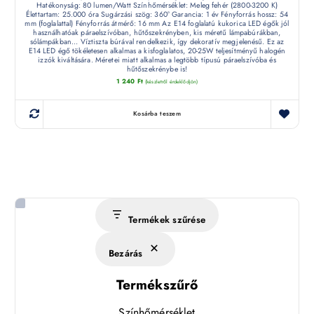
Hatékonyság: 80 lumen/Watt Színhőmérséklet: Meleg fehér (2800-3200 K)
Élettartam: 25.000 óra Sugárzási szög: 360° Garancia: 1 év Fényforrás hossz: 54
mm (foglalattal) Fényforrás átmérő: 16 mm Az E14 foglalatú kukorica LED égők jól
használhatóak páraelszívóban, hűtőszekrényben, kis méretű lámpabúrákban,
sólámpákban... Víztiszta búrával rendelkezik, így dekoratív megjelenésű. Ez az
E14 LED égő tökéletesen alkalmas a kisfoglalatos, 20-25W teljesítményű halogén
izzók kiváltására. Méretei miatt alkalmas a legtöbb típusú páraelszívóba és
hűtőszekrénybe is!
1 240
Ft
(készletről érdeklődjön)
Kosárba teszem
Termékek szűrése
Bezárás
Termékszűrő
Színhőmérséklet