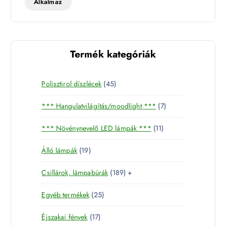
t
Alkalmaz
Termék kategóriák
4
Polisztirol díszlécek
45
5
7
*** Hangulatvilágítás/moodlight ***
7
t
t
e
1
*** Növénynevelő LED lámpák ***
11
e
r
1
r
m
1
Álló lámpák
19
t
m
é
9
e
é
k
1
Csillárok, lámpabúrák
189
+
t
r
k
8
e
m
2
Egyéb termékek
25
9
r
é
5
t
m
k
1
Éjszakai fények
17
t
e
é