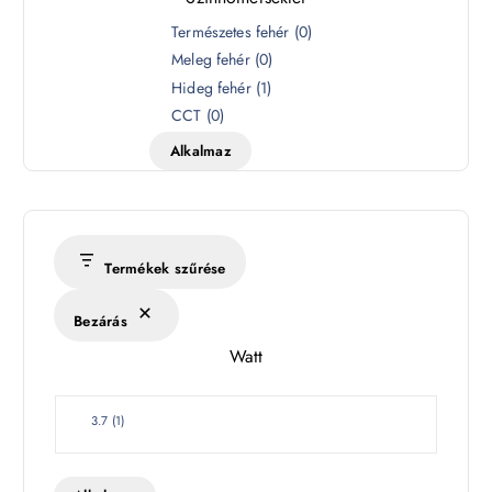
S
Természetes fehér
(
0
)
z
Meleg fehér
(
0
)
í
Hideg fehér
(
1
)
n
CCT
(
0
)
h
Alkalmaz
ő
m
é
r
s
Termékek szűrése
é
k
Bezárás
l
Watt
e
t
W
3.7
(
1
)
a
t