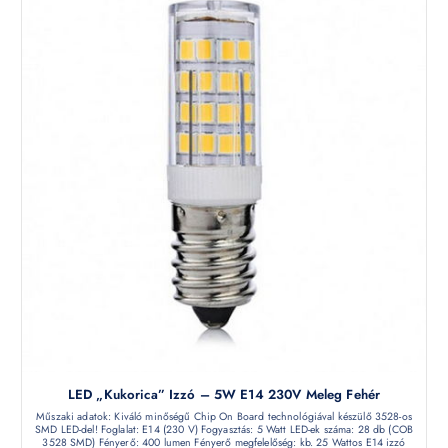
LED „kukorica” Izzó – 5W E14 230V Meleg Fehér
Műszaki adatok: Kiváló minőségű Chip On Board technológiával készülő 3528-os
SMD LED-del! Foglalat: E14 (230 V) Fogyasztás: 5 Watt LED-ek száma: 28 db (COB
3528 SMD) Fényerő: 400 lumen Fényerő megfelelőség: kb. 25 Wattos E14 izzó