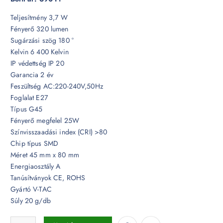
Teljesítmény 3,7 W
Fényerő 320 lumen
Sugárzási szög 180 °
Kelvin 6 400 Kelvin
IP védettség IP 20
Garancia 2 év
Feszültség AC:220-240V,50Hz
Foglalat E27
Típus G45
Fényerő megfelel 25W
Színvisszaadási index (CRI) >80
Chip típus SMD
Méret 45 mm x 80 mm
Energiaosztály A
Tanúsítványok CE, ROHS
Gyártó V-TAC
Súly 20 g/db
3,7W LED izzó E27 G45 6400K - 214207 mennyiség