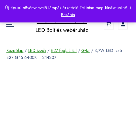
S
Új típusú növénynevelő lámpák érkeztek! Tekintsd meg kínálatunkat! :)
k
Bezárás
HelloLED.hu
i
0
p
LED Bolt és webáruház
t
o
c
Kezdőlap
/
LED izzók
/
E27 foglalattal
/
G45
/ 3,7W LED izzó
o
E27 G45 6400K – 214207
n
t
e
n
t