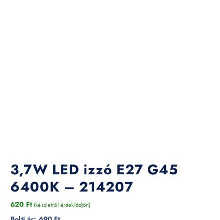
3,7W LED izzó E27 G45
6400K – 214207
620
Ft
(készletről érdeklődjön)
Bolti ár:
690 Ft