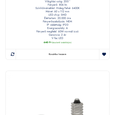
Világítási szög: 200 °
Fényerő: 806 lm
Színhőmérséklet: Hideg Fehér 6400K
Méret: 60 x 112 mm
LED chip: SMD
Élettartam: 20.000 óra
Fényerőszabályzás: NEM
IP védettség: IP20
Energiaosztály: A
Fényerő megfelel: 60W normál izzó
Garancia: 2 év
V-Tac LED
640
Ft
(készletről érdeklődjön)
Kosárba teszem