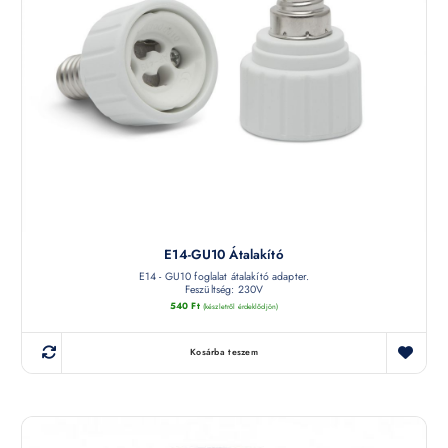
E14-GU10 Átalakító
E14 - GU10 foglalat átalakító adapter.
Feszültség: 230V
540
Ft
(készletről érdeklődjön)
Kosárba teszem