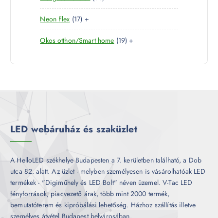
é
k
0
e
m
k
1
Neon Flex
17
+
t
r
é
7
e
m
k
1
Okos otthon/Smart home
19
+
t
r
é
9
e
m
k
t
r
é
e
m
k
r
é
m
k
é
k
LED webáruház és szaküzlet
A HelloLED székhelye Budapesten a 7. kerületben található, a Dob
utca 82. alatt. Az üzlet - melyben személyesen is vásárolhatóak LED
termékek - "Digiműhely és LED Bolt" néven üzemel. V-Tac LED
fényforrások, piacvezető árak, több mint 2000 termék,
bemutatóterem és kipróbálási lehetőség. Házhoz szállítás illetve
személyes átvétel Budapest belvárosában.