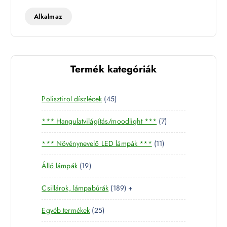
t
t
Alkalmaz
Termék kategóriák
4
Polisztirol díszlécek
45
5
7
*** Hangulatvilágítás/moodlight ***
7
t
t
e
1
*** Növénynevelő LED lámpák ***
11
e
r
1
r
m
1
Álló lámpák
19
t
m
é
9
e
é
k
1
Csillárok, lámpabúrák
189
+
t
r
k
8
e
m
2
Egyéb termékek
25
9
r
é
5
t
m
k