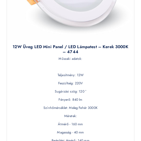
12W Üveg LED Mini Panel / LED Lámpatest – Kerek 3000K
– 4744
Műszaki adatok:
Teljesítmény: 12W
Feszültség: 220V
Sugárzási szög: 120 °
Fényerő: 840 lm
Színhőmérséklet: Meleg Fehér 3000K
Méretek:
Átmérő - 160 mm
Magasság - 40 mm
Beépítési átmérő: 140 mm