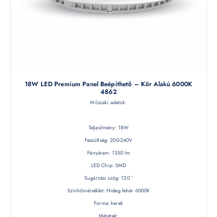
18W LED Premium Panel Beépíthető – Kör Alakú 6000K
4862
Műszaki adatok:
Teljesítmény: 18W
Feszültség: 200-240V
Fényáram: 1350 lm
LED Chip: SMD
Sugárzási szög: 120 °
Színhőmérséklet: Hideg fehér 6000K
Forma: kerek
Méretek: