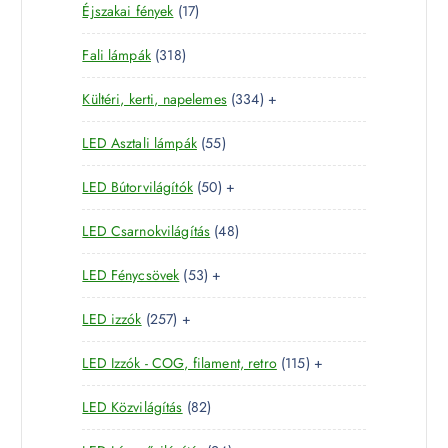
1
Éjszakai fények
17
t
e
é
7
e
r
k
3
Fali lámpák
318
t
r
m
1
e
m
é
3
Kültéri, kerti, napelemes
334
+
8
r
é
k
3
t
m
k
5
LED Asztali lámpák
55
4
e
é
5
t
r
k
5
LED Bútorvilágítók
50
+
t
e
m
0
e
r
é
4
LED Csarnokvilágítás
48
t
r
m
k
8
e
m
é
5
LED Fénycsövek
53
+
t
r
é
k
3
e
m
k
2
LED izzók
257
+
t
r
é
5
e
m
k
1
LED Izzók - COG, filament, retro
115
+
7
r
é
1
t
m
k
8
LED Közvilágítás
82
5
e
é
2
t
r
k