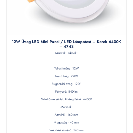
12W Üveg LED Mini Panel / LED Lámpatest – Kerek 6400K
– 4743
Műszaki adatok:
Teljesítmény: 12W
Feszültség: 220V
Sugárzási szög: 120 °
Fényerő: 840 lm
Színhőmérséklet: Hideg Fehér 6400K
Méretek:
Átmérő - 160 mm
Magasság - 40 mm
Beépítési átmérő: 140 mm