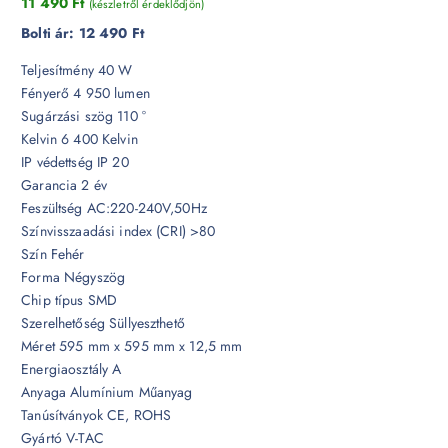
11 490
Ft
(készletről érdeklődjön)
Bolti ár:
12 490 Ft
Teljesítmény 40 W
Fényerő 4 950 lumen
Sugárzási szög 110 °
Kelvin 6 400 Kelvin
IP védettség IP 20
Garancia 2 év
Feszültség AC:220-240V,50Hz
Színvisszaadási index (CRI) >80
Szín Fehér
Forma Négyszög
Chip típus SMD
Szerelhetőség Süllyeszthető
Méret 595 mm x 595 mm x 12,5 mm
Energiaosztály A
Anyaga Alumínium Műanyag
Tanúsítványok CE, ROHS
Gyártó V-TAC