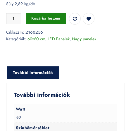
Súly 2,89 kg/db
40W LED panel 595 x 595 mm-es 4950lm 6400K driverrel - 2160256
Kosárba teszem
Cikkszám:
2160256
Kategóriák:
60x60 cm
,
LED Panelek
,
Nagy panelek
További információk
További információk
Watt
40
Színhőmérséklet