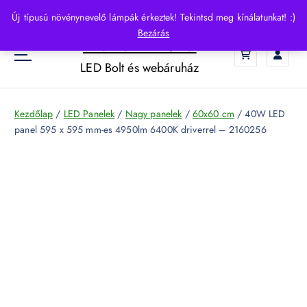
S
Új típusú növénynevelő lámpák érkeztek! Tekintsd meg kínálatunkat! :)
k
Bezárás
HelloLED.hu
i
0
p
LED Bolt és webáruház
t
o
c
Kezdőlap
/
LED Panelek
/
Nagy panelek
/
60x60 cm
/ 40W LED
o
panel 595 x 595 mm-es 4950lm 6400K driverrel – 2160256
n
t
e
n
t