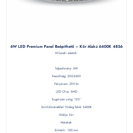
6W LED Premium Panel Beépíthető – Kör Alakú 6400K 4856
Műszaki adatok:
Teljesítmény: 6W
Feszültség: 200-240V
Fényáram: 390 lm
LED Chip: SMD
Sugárzási szög: 120 °
Színhőmérséklet: Hideg fehér 6400K
Alakja: kör
Méretek:
Átmérő - 120 mm