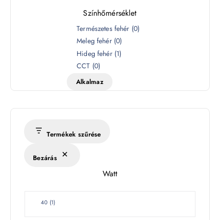
Színhőmérséklet
S
Természetes fehér
(
0
)
z
Meleg fehér
(
0
)
í
Hideg fehér
(
1
)
n
CCT
(
0
)
h
Alkalmaz
ő
m
é
r
s
Termékek szűrése
é
k
Bezárás
l
Watt
e
t
W
40
(
1
)
a