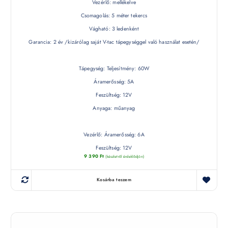
Vezérlő: mellékelve
Csomagolás: 5 méter tekercs
Vágható: 3 ledenként
Garancia: 2 év /kizárólag saját V-tac tápegységgel való használat esetén/
Tápegység: Teljesítmény: 60W
Áramerősség: 5A
Feszültség: 12V
Anyaga: műanyag
Vezérlő: Áramerősség: 6A
Feszültség: 12V
9 390
Ft
(készletről érdeklődjön)
Kosárba teszem