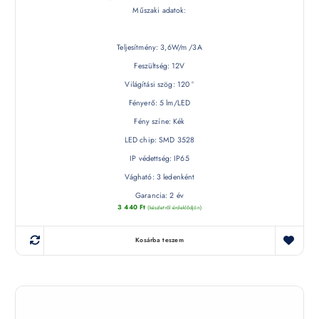
Műszaki adatok:
Teljesítmény: 3,6W/m /3A
Feszültség: 12V
Világítási szög: 120 °
Fényerő: 5 lm/LED
Fény színe: Kék
LED chip: SMD 3528
IP védettség: IP65
Vágható: 3 ledenként
Garancia: 2 év
3 440
Ft
(készletről érdeklődjön)
Kosárba teszem