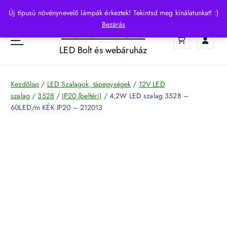
S
Új típusú növénynevelő lámpák érkeztek! Tekintsd meg kínálatunkat! :)
k
Bezárás
HelloLED.hu
i
0
p
LED Bolt és webáruház
t
o
c
Kezdőlap
/
LED Szalagok, tápegységek
/
12V LED
o
szalag
/
3528
/
IP20 (beltéri)
/ 4,2W LED szalag 3528 –
n
60LED/m KÉK IP20 – 212013
t
e
n
t