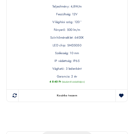
Teljesítmény: 4,8W/m
Feszültség: 12V
Világítási szög: 120 °
Fényerő: 500 lm/m
Színhőmérséklet: 6400K
LED chip: SMD5050
Szélesség: 10 mm
IP védettség: IP65
Vágható: 3 ledenként
Garancia: 2 év
4 840
Ft
(készletről érdeklődjön)
Kosárba teszem