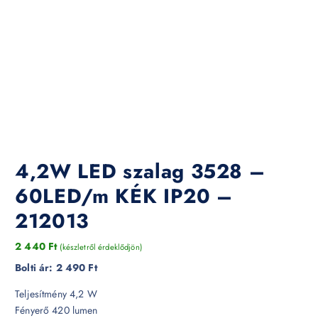
4,2W LED szalag 3528 –
60LED/m KÉK IP20 –
212013
2 440
Ft
(készletről érdeklődjön)
Bolti ár:
2 490 Ft
Teljesítmény 4,2 W
Fényerő 420 lumen