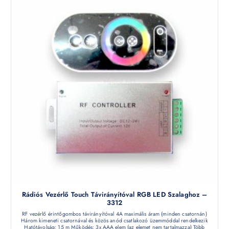
Rádiós Vezérlő Touch Távirányítóval RGB LED Szalaghoz –
3312
RF vezérlő érintőgombos távirányítóval 4A maximális áram (minden csatornán)
Három kimeneti csatornával és közös anód csatlakozó üzemmóddal rendelkezik
Hatótávolság: 15 m Működés: 3x AAA elem (az elemet nem tartalmazza) Több