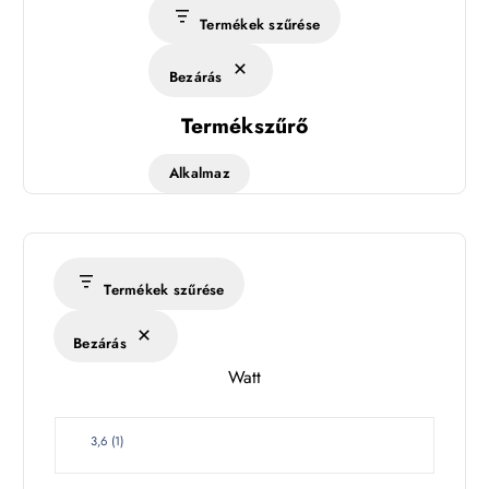
Termékek szűrése
Bezárás
Termékszűrő
Alkalmaz
Termékek szűrése
Bezárás
Watt
W
3,6
(
1
)
a
t