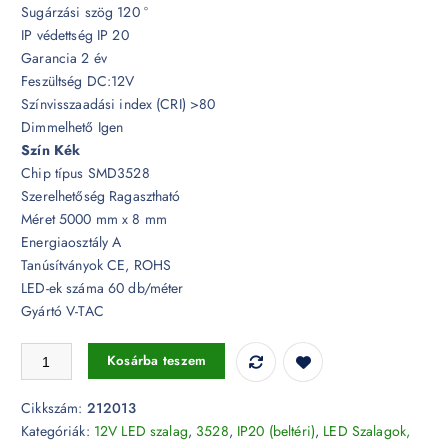
Sugárzási szög 120 °
IP védettség IP 20
Garancia 2 év
Feszültség DC:12V
Színvisszaadási index (CRI) >80
Dimmelhető Igen
Szín Kék
Chip típus SMD3528
Szerelhetőség Ragasztható
Méret 5000 mm x 8 mm
Energiaosztály A
Tanúsítványok CE, ROHS
LED-ek száma 60 db/méter
Gyártó V-TAC
4,2W LED szalag 3528 - 60LED/m KÉK IP20 - 212013 mennyiség
Kosárba teszem
Cikkszám:
212013
Kategóriák:
12V LED szalag
,
3528
,
IP20 (beltéri)
,
LED Szalagok,