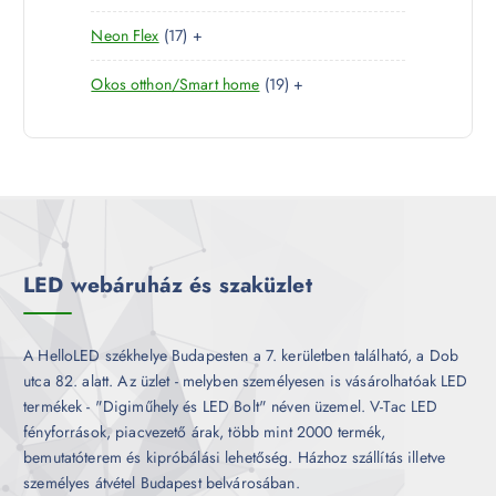
0
e
m
k
1
Neon Flex
17
+
t
r
é
7
e
m
k
1
Okos otthon/Smart home
19
+
t
r
é
9
e
m
k
t
r
é
e
m
k
r
é
m
k
é
k
LED webáruház és szaküzlet
A HelloLED székhelye Budapesten a 7. kerületben található, a Dob
utca 82. alatt. Az üzlet - melyben személyesen is vásárolhatóak LED
termékek - "Digiműhely és LED Bolt" néven üzemel. V-Tac LED
fényforrások, piacvezető árak, több mint 2000 termék,
bemutatóterem és kipróbálási lehetőség. Házhoz szállítás illetve
személyes átvétel Budapest belvárosában.