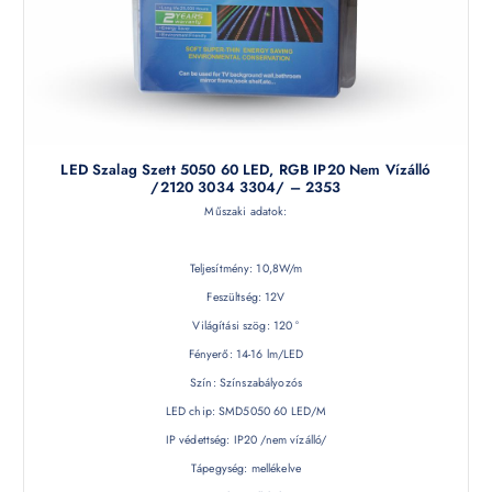
LED Szalag Szett 5050 60 LED, RGB IP20 Nem Vízálló
/2120 3034 3304/ – 2353
Műszaki adatok:
Teljesítmény: 10,8W/m
Feszültség: 12V
Világítási szög: 120 °
Fényerő: 14-16 lm/LED
Szín: Színszabályozós
LED chip: SMD5050 60 LED/M
IP védettség: IP20 /nem vízálló/
Tápegység: mellékelve