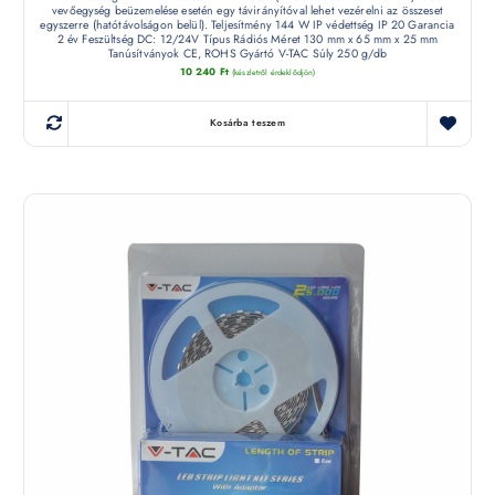
vevőegység beüzemelése esetén egy távirányítóval lehet vezérelni az összeset
egyszerre (hatótávolságon belül). Teljesítmény 144 W IP védettség IP 20 Garancia
2 év Feszültség DC: 12/24V Típus Rádiós Méret 130 mm x 65 mm x 25 mm
Tanúsítványok CE, ROHS Gyártó V-TAC Súly 250 g/db
10 240
Ft
(készletről érdeklődjön)
Kosárba teszem