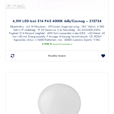
4,5W LED Izzó E14 P45 4000K 6db/csomag – 212734
Teljesítmény : 4,5 W Fényáram : 470 lumen Sugárzási szög : 180 ° Kelvin: 4 000
Kelvin IP védettség : IP 20 Garancia: 2 év Feszültség : AC:220-240V,50Hz
Foglalat: E14 Fényerő megfelel : 40W Színvisszaadási index (CRI) : >80 Méret: 45
mm x 80 mm Energiaosztály: F Anyaga: Műanyag Tanúsítványok: CE, ROSH
Kapcsolási ciklus: >15000 Élettartam: min. 30000 üzemóra Gyártó: V-TAC
2 990
Ft
(készletről érdeklődjön)
Kosárba teszem