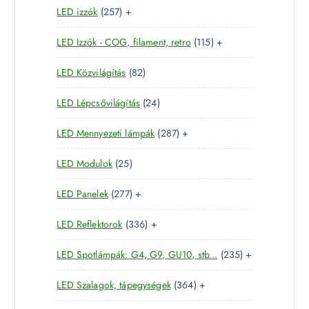
k
2
LED izzók
257
+
t
r
é
5
e
m
k
1
LED Izzók - COG, filament, retro
115
+
7
r
é
1
t
m
k
8
LED Közvilágítás
82
5
e
é
2
t
r
k
2
LED Lépcsővilágítás
24
t
e
m
4
e
r
é
2
LED Mennyezeti lámpák
287
+
t
r
m
k
8
e
m
é
2
LED Modulok
25
7
r
é
k
5
t
m
k
2
LED Panelek
277
+
t
e
é
7
e
r
k
3
LED Reflektorok
336
+
7
r
m
3
t
m
é
2
LED Spotlámpák: G4, G9, GU10, stb...
235
+
6
e
é
k
3
t
r
k
3
LED Szalagok, tápegységek
364
+
5
e
m
6
t
r
é