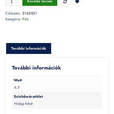
Kosárba teszem
Cikkszám:
2142521
Kategória:
P45
További információk
További információk
Watt
4,5
Színhőmérséklet
Hideg fehér