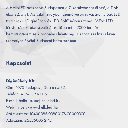
A HelloLED székhelye Budapesten a 7. kerületben található, a Dob
utca 82. alatt. Az üzlet - melyben személyesen is vásárolhatóak LED
termékek - "Digiműhely és LED Bolt" néven üzemel. V-Tac LED
fényforrások, piacvezető árak, több mint 2000 termék,
bemutatóterem és kipróbálási lehetőség. Házhoz szállítás illetve
személyes átvétel Budapest belvárosában.
Kapcsolat
Digiműhely Kft.
Cím: 1073 Budapest, Dob utca 82.
Telefon: +36-1-321-2115
E-mail: hello [kukac] helloled.hu
Web: https://www.helloled.hu
Számlaszám: 10400085-00800178-00000000
Adószám: 25525005-2-42