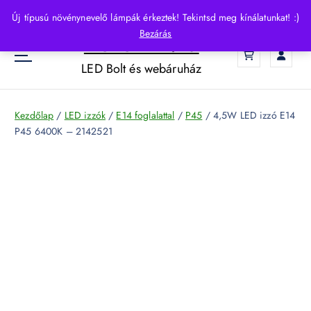
S
Új típusú növénynevelő lámpák érkeztek! Tekintsd meg kínálatunkat! :)
k
Bezárás
HelloLED.hu
i
0
p
LED Bolt és webáruház
t
o
c
Kezdőlap
/
LED izzók
/
E14 foglalattal
/
P45
/ 4,5W LED izzó E14
o
P45 6400K – 2142521
n
t
e
n
t