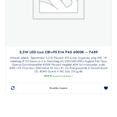
5,5W LED Izzó CRI>95 E14 P45 4000K – 7489
Műszaki adatok: Teljesítmény 5,5 W Fényerő 470 lumen Sugárzási szög 200 ° IP
védettség IP 20 Garancia 2 év Feszültség AC:220-240V,50Hz Foglalat P45 Típus
Gyertya Színhőmérséklet 4000K Fényerő megfelel 40W Színvisszaadási index
(CRI) >95 Chip típus SMD Méret 45 mm x 81 mm Energiaosztály A Tanúsítványok
CE, ROHS Gyártó V-TAC Súly 310 g/db
810
Ft
(készletről érdeklődjön)
Kosárba teszem