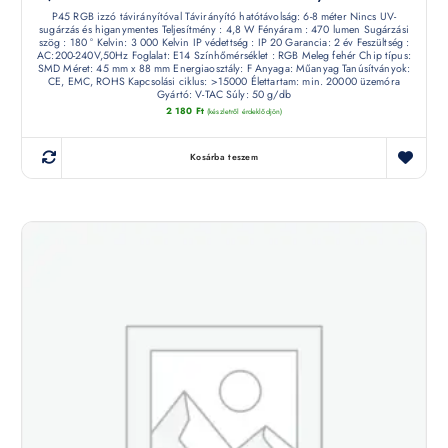
P45 RGB izzó távirányítóval Távirányító hatótávolság: 6-8 méter Nincs UV-
sugárzás és higanymentes Teljesítmény : 4,8 W Fényáram : 470 lumen Sugárzási
szög : 180 ° Kelvin: 3 000 Kelvin IP védettség : IP 20 Garancia: 2 év Feszültség :
AC:200-240V,50Hz Foglalat: E14 Színhőmérséklet : RGB Meleg fehér Chip típus:
SMD Méret: 45 mm x 88 mm Energiaosztály: F Anyaga: Műanyag Tanúsítványok:
CE, EMC, ROHS Kapcsolási ciklus: >15000 Élettartam: min. 20000 üzemóra
Gyártó: V-TAC Súly: 50 g/db
2 180
Ft
(készletről érdeklődjön)
Kosárba teszem