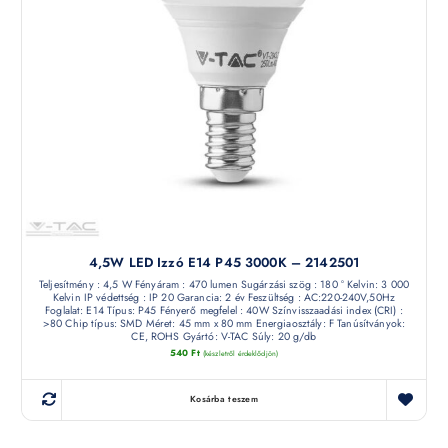
4,5W LED Izzó E14 P45 3000K – 2142501
Teljesítmény : 4,5 W Fényáram : 470 lumen Sugárzási szög : 180 ° Kelvin: 3 000
Kelvin IP védettség : IP 20 Garancia: 2 év Feszültség : AC:220-240V,50Hz
Foglalat: E14 Típus: P45 Fényerő megfelel : 40W Színvisszaadási index (CRI) :
>80 Chip típus: SMD Méret: 45 mm x 80 mm Energiaosztály: F Tanúsítványok:
CE, ROHS Gyártó: V-TAC Súly: 20 g/db
540
Ft
(készletről érdeklődjön)
Kosárba teszem