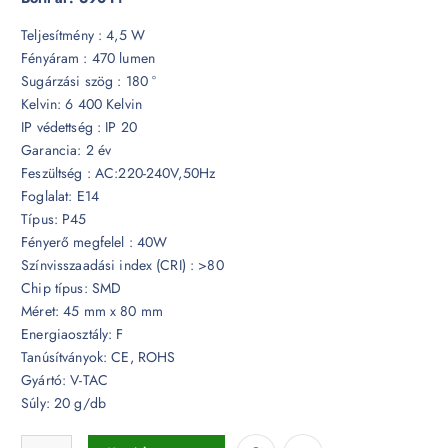
Teljesítmény : 4,5 W
Fényáram : 470 lumen
Sugárzási szög : 180 °
Kelvin: 6 400 Kelvin
IP védettség : IP 20
Garancia: 2 év
Feszültség : AC:220-240V,50Hz
Foglalat: E14
Típus: P45
Fényerő megfelel : 40W
Színvisszaadási index (CRI) : >80
Chip típus: SMD
Méret: 45 mm x 80 mm
Energiaosztály: F
Tanúsítványok: CE, ROHS
Gyártó: V-TAC
Súly: 20 g/db
4,5W LED izzó E14 P45 6400K - 2142521 mennyiség