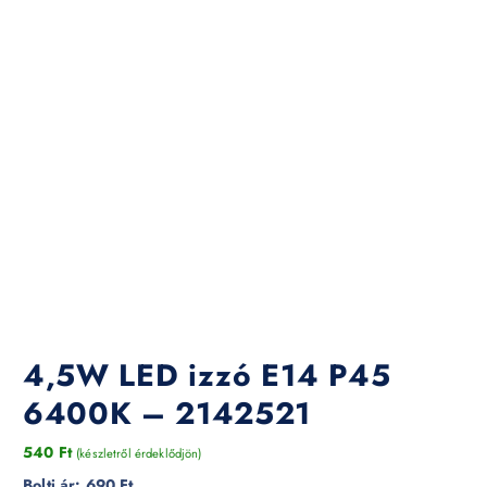
4,5W LED izzó E14 P45
6400K – 2142521
540
Ft
(készletről érdeklődjön)
Bolti ár:
690 Ft