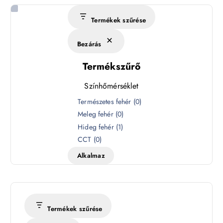
Termékek szűrése
Bezárás
Termékszűrő
Színhőmérséklet
S
Természetes fehér
(
0
)
z
Meleg fehér
(
0
)
í
Hideg fehér
(
1
)
n
CCT
(
0
)
h
Alkalmaz
ő
m
é
r
s
Termékek szűrése
é