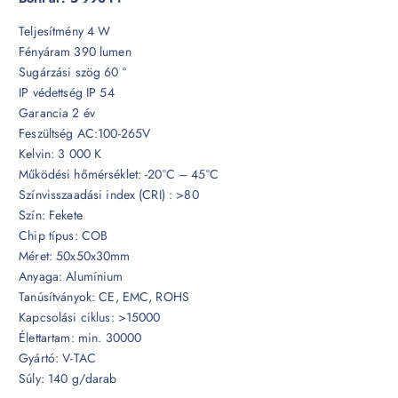
Teljesítmény 4 W
Fényáram 390 lumen
Sugárzási szög 60 °
IP védettség IP 54
Garancia 2 év
Feszültség AC:100-265V
Kelvin: 3 000 K
Működési hőmérséklet: -20°C – 45°C
Színvisszaadási index (CRI) : >80
Szín: Fekete
Chip típus: COB
Méret: 50x50x30mm
Anyaga: Alumínium
Tanúsítványok: CE, EMC, ROHS
Kapcsolási ciklus: >15000
Élettartam: min. 30000
Gyártó: V-TAC
Súly: 140 g/darab