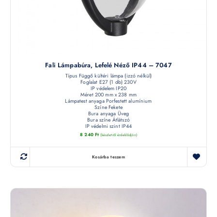
Fali Lámpabúra, Lefelé Néző IP44 – 7047
Típus Függő kültéri lámpa (izzó nélkül)
Foglalat E27 (1 db) 230V
IP védelem IP20
Méret 200 mm x 238 mm
Lámpatest anyaga Porfestett alumínium
Színe Fekete
Bura anyaga Üveg
Bura színe Átlátszó
IP védelmi szint IP44
8 240
Ft
(készletről érdeklődjön)
Kosárba teszem