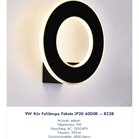
9W Kör Falilámpa Fekete IP20 4000K – 8228
Műszaki adatok:
Teljesítmény: 9W
Feszültség: AC: 220-240V
Fényerő: 990 lm
Színhőmérséklet: 4000 Kelvin