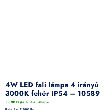
4W LED fali lámpa 4 irányú
3000K fehér IP54 – 10589
5 890
Ft
(készletről érdeklődjön)
Bolti ár:
5 990 Ft