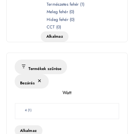
S
Természetes fehér
(
1
)
z
Meleg fehér
(
0
)
í
Hideg fehér
(
0
)
n
CCT
(
0
)
h
Alkalmaz
ő
m
é
r
s
Termékek szűrése
é
k
Bezárás
l
Watt
e
t
W
4
(
1
)
a
t
t
Alkalmaz