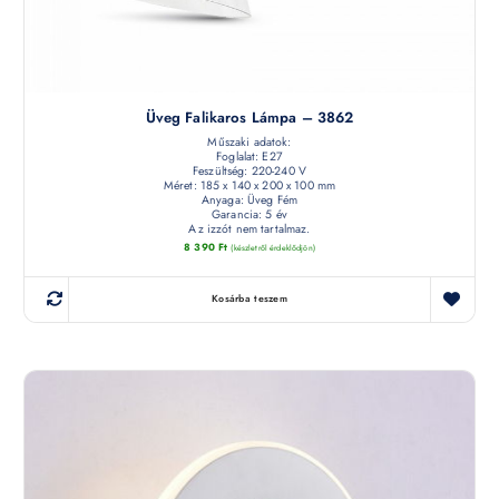
Üveg Falikaros Lámpa – 3862
Műszaki adatok:
Foglalat: E27
Feszültség: 220-240 V
Méret: 185 x 140 x 200 x 100 mm
Anyaga: Üveg Fém
Garancia: 5 év
Az izzót nem tartalmaz.
8 390
Ft
(készletről érdeklődjön)
Kosárba teszem