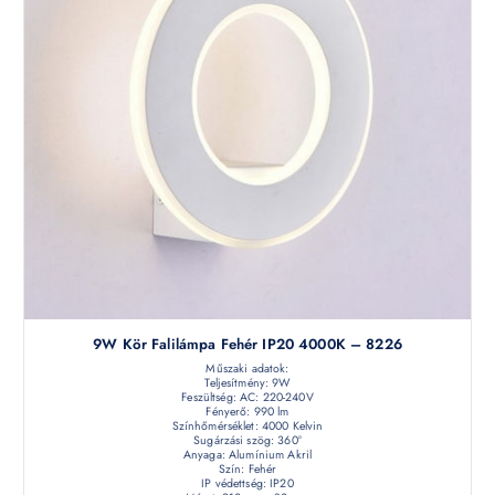
9W Kör Falilámpa Fehér IP20 4000K – 8226
Műszaki adatok:
Teljesítmény: 9W
Feszültség: AC: 220-240V
Fényerő: 990 lm
Színhőmérséklet: 4000 Kelvin
Sugárzási szög: 360°
Anyaga: Alumínium Akril
Szín: Fehér
IP védettség: IP20