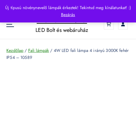
S
Új típusú növénynevelő lámpák érkeztek! Tekintsd meg kínálatunkat! :)
k
Bezárás
HelloLED.hu
i
0
p
LED Bolt és webáruház
t
o
c
Kezdőlap
/
Fali lámpák
/ 4W LED fali lámpa 4 irányú 3000K fehér
o
IP54 – 10589
n
t
e
n
t