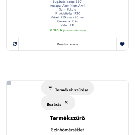
Sugárzási szög: 360°
Anyaga: Alumínium Akril
Szín: Fekete
IP védettség: IP20
Méret: 210 mm x 80 mm
Garancia: 2 év
V-Tac LED
11 790
Ft
(készletről érdeklődjön)
Kosárba teszem
Termékek szűrése
Bezárás
Termékszűrő
Színhőmérséklet