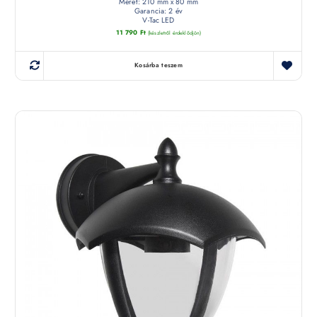
Méret: 210 mm x 80 mm
Garancia: 2 év
V-Tac LED
11 790
Ft
(készletről érdeklődjön)
Kosárba teszem