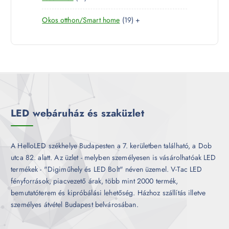
é
7
e
m
k
1
Okos otthon/Smart home
19
+
t
r
é
9
e
m
k
t
r
é
e
m
k
r
é
m
k
é
k
LED webáruház és szaküzlet
A HelloLED székhelye Budapesten a 7. kerületben található, a Dob
utca 82. alatt. Az üzlet - melyben személyesen is vásárolhatóak LED
termékek - "Digiműhely és LED Bolt" néven üzemel. V-Tac LED
fényforrások, piacvezető árak, több mint 2000 termék,
bemutatóterem és kipróbálási lehetőség. Házhoz szállítás illetve
személyes átvétel Budapest belvárosában.