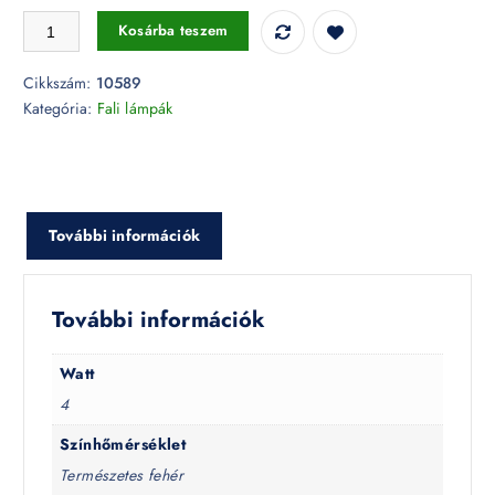
4W LED fali lámpa 4 irányú 3000K fehér IP54 - 10589 mennyiség
Kosárba teszem
Cikkszám:
10589
Kategória:
Fali lámpák
További információk
További információk
Watt
4
Színhőmérséklet
Természetes fehér